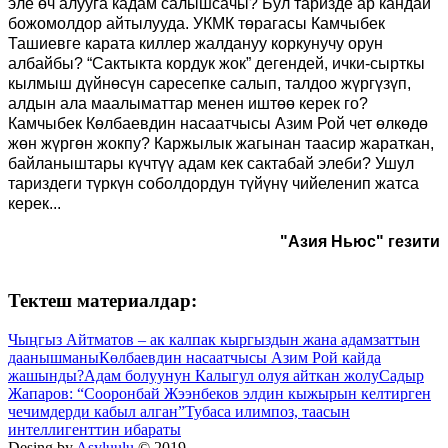
эле өч алууга кадам салышсачы? Бул таризде ар кандай
божомолдор айтылууда. УКМК төрагасы Камчыбек
Ташиевге карата киллер жалдануу коркунучу орун
албайбы? “Сактыкта кордук жок” дегендей, ички-сырткы
кылмыш дүйнөсүн саресепке салып, талдоо жүргүзүп,
алдын ала маалыматтар менен иштөө керек го?
Камчыбек Көлбаевдин насаатчысы Азим Рой чет өлкөдө
жөн жүргөн жокпу? Каржылык жагынан таасир жараткан,
байланыштары күчтүү адам кек сактабай элеби? Ушул
тариздеги түркүн соболдордун түйүнү чийеленип жатса
керек...
"Азия Ньюс" гезити
Тектеш материалдар:
Чыңгыз Айтматов – ак калпак кыргыздын жана адамзаттын
даанышманы
Көлбаевдин насаатчысы Азим Рой кайда
жашынды?
Адам болуунун Калыгул олуя айткан жолу
Садыр
Жапаров: “Сооронбай Жээнбеков элдин кыжырын келтирген
чечимдерди кабыл алган”
Тубаса илимпоз, таасын
интеллигенттин ибараты
Desing by
Asyluulu
© 2019