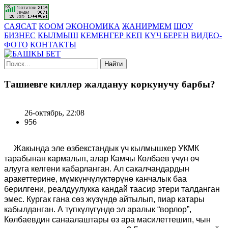
САЯСАТ
КООМ
ЭКОНОМИКА
ЖАНИРМЕМ
ШОУ
БИЗНЕС
КЫЛМЫШ
КЕМЕНГЕР КЕП
КҮЧ БЕРЕН
ВИДЕО-
ФОТО
КОНТАКТЫ
Найти
Ташиевге киллер жалдануу коркунучу барбы?
26-октябрь, 22:08
956
Жакында эле өзбекстандык үч кылмышкер УКМК
тарабынан кармалып, алар Камчы Көлбаев үчүн өч
алууга келгени кабарланган. Ал сакалчандардын
аракеттерине, мүмкүнчүлүктөрүнө канчалык баа
берилгени, реалдуулукка кандай таасир этери талданган
эмес. Кургак гана сөз жүзүндө айтылып, пиар катары
кабылданган. А түпкүлүгүндө эл аралык “ворлор”,
Көлбаевдин санаалаштары өз ара масилеттешип, чын