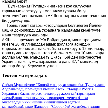
жардам берет.
"Бул каражат Путиндин негизсиз кол салуусуна
каршылык көрсөтүүнүн маанилүү куралы болуп
эсептелет" деп жазылган АКШнын каржы министрлигинин
билдирүүсүндө.
Транш грант катары которуларын белгилеген Йеллен
башка донорлорду да Украинага жардамды көбөйтүүгө
жана тездетүүгө чакырды.
АКШнын президенти Жо Байдендин администрациясы
Киевге 20 миллиарддан ашык долларга аскердик
жардам, экономиканы калыбына келтирүүгө 13 миллиард
жана гуманитардык иштерге болжол менен 10 миллиард
доллар бөлгөн. Мындан тышкары
,
Байден Конгресстен
Украинаны кошумча каржылоого дагы 37,7 миллиард
доллар бөлүп берүүнү өтүнгөн.
Тектеш материалдар:
Сабыр Муканбетов: “Кошой сындуу аксакалыбыз Туйгунаалы
Абдраимовду президент кылып алсак...”
Байден Россия
Украинага басып кирсе, чечкиндүү жооп кайтарыларын
айтты
Вашингтон «түстүү революция» менен башка
өлкөлөрдүн ички ишине кийлигишмей адатын
калтырбады
Садыр Жапаров: “Сооронбай Жээнбеков элдин