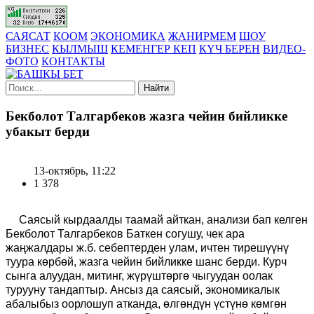
САЯСАТ
КООМ
ЭКОНОМИКА
ЖАНИРМЕМ
ШОУ
БИЗНЕС
КЫЛМЫШ
КЕМЕНГЕР КЕП
КҮЧ БЕРЕН
ВИДЕО-
ФОТО
КОНТАКТЫ
Найти
Бекболот Талгарбеков жазга чейин бийликке
убакыт берди
13-октябрь, 11:22
1 378
Саясый кырдаалды таамай айткан, анализи бап келген
Бекболот Талгарбеков Баткен согушу, чек ара
жаңжалдары ж.б. себептерден улам, ичтен тирешүүнү
туура көрбөй, жазга чейин бийликке шанс берди. Курч
сынга алуудан, митинг, жүрүштөргө чыгуудан оолак
турууну тандаптыр. Ансыз да саясый, экономикалык
абалыбыз оорлошуп атканда, өлгөндүн үстүнө көмгөн