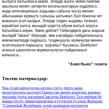
кылууга батынбаса керек. Эгерде жазга чейин бийлик
акылына келип, кетирген катачылыктарын оңдобосо,
анда оппозициянын алдыңкы сабына чыгуу менен
айыгышкан күрөштү салышы ыктымал. Бул боюнча чет
жакасын угуп калдык. Эгерде элдин чыдамы түгөнүп,
карайлап калса, мындай шартта үйүнө жатып алууга
батынбаса керек. Эмне дейли? Төбөлдөргө дагы жарым
жылдай “аванс” берүүдө, эми ыңгайдан пайдаланышса,
кемчиликтерди оңдошсо, түздөнүшсө, коомчулук менен
эсептешүүгө барышса, туурабы? Кыскасы, Бекболот
аганын ыроологон мүмкүнчүлүгүн пайдаланып
калышса...
"Азия Ньюс" гезити
Тектеш материалдар:
Чоң-Алай районунуна өзгөчө статус берүү жана
өнүктүрүүнүн жолдору
Тажикстан менен аскердик жаңжал
чыгышы толук ыктымал
Саясатчы Бекболот Талгарбеков 66
жашка толду. Замандаштардын куттуктоосу
Садыр Жапаров:
“Сооронбай Жээнбеков элдин кыжырын келтирген