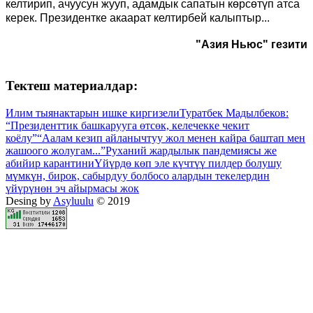
келтирип, ачуусун жууп, адамдык сапатын көрсөтүп атса
керек. Президентке акаарат келтирбей калыптыр...
"Азия Ньюс" гезити
Тектеш материалдар:
Илим тыянактарын ишке киргизели
Туратбек Мадылбеков:
“Президенттик башкарууга өтсөк, келечекке чекит
коёлу”
“Аалам кезип айланычтуу жол менен кайра баштап мен
жашоого жолугам...”
Руханий жардылык пандемиясы же
абийир карантини
Үйүрдө көп эле күчтүү пилдер болушу
мүмкүн, бирок, сабырдуу болбосо алардын текелердин
үйүрүнөн эч айырмасы жок
Desing by
Asyluulu
© 2019