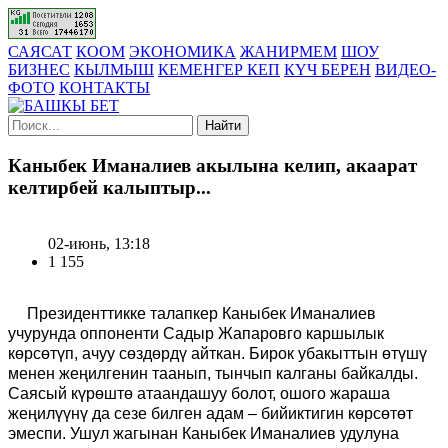
САЯСАТ
КООМ
ЭКОНОМИКА
ЖАНИРМЕМ
ШОУ
БИЗНЕС
КЫЛМЫШ
КЕМЕНГЕР КЕП
КҮЧ БЕРЕН
ВИДЕО-
ФОТО
КОНТАКТЫ
Найти
Каныбек Иманалиев акылына келип, акаарат
келтирбей калыптыр...
02-июнь, 13:18
1 155
Президенттикке талапкер Каныбек Иманалиев
учурунда оппоненти Садыр Жапаровго каршылык
көрсөтүп, ачуу сөздөрдү айткан. Бирок убакыттын өтүшү
менен жеңилгенин таанып, тынчып калганы байкалды.
Саясый күрөштө атаандашуу болот, ошого жараша
жеңилүүнү да сезе билген адам – бийиктигин көрсөтөт
эмеспи. Ушул жагынан Каныбек Иманалиев удулуна