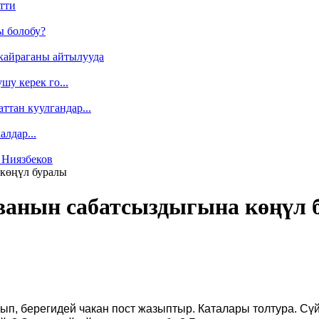
тти
ы болобу?
кайраганы айтылууда
у керек го...
ттан куулгандар...
лдар...
 Ниязбеков
 көңүл буралы
ванын сабатсыздыгына көңүл 
ып, берегидей чакан пост жазыптыр. Каталары толтура. Сү