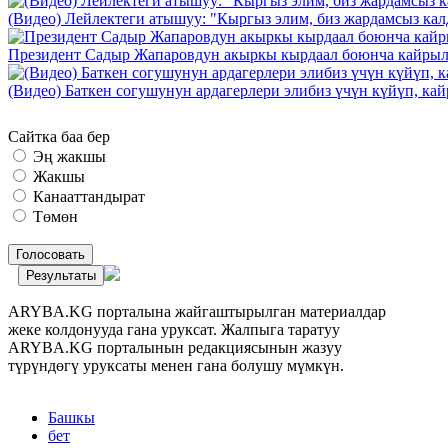
(Видео) Лейлектеги атышуу: "Кыргыз элим, биз жардамсыз калд
Президент Садыр Жапаровдун акыркы кырдаал боюнча кайрыл
(Видео) Баткен согушунун ардагерлери элибиз үчүн күйүп, к
Сайтка баа бер
Эң жакшы
Жакшы
Канааттандырат
Төмөн
Голосовать
Результаты
ARYBA.KG порталына жайгаштырылган материалдар
жеке колдонууда гана уруксат. Жалпыга таратуу
ARYBA.KG порталынын редакциясынын жазуу
түрүндөгү уруксаты менен гана болушу мүмкүн.
Башкы
бет