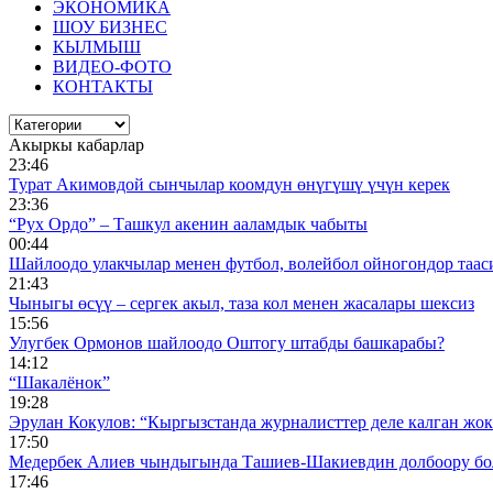
ЭКОНОМИКА
ШОУ БИЗНЕС
КЫЛМЫШ
ВИДЕО-ФОТО
КОНТАКТЫ
Акыркы кабарлар
23:46
Турат Акимовдой сынчылар коомдун өнүгүшү үчүн керек
23:36
“Рух Ордо” – Ташкул акенин ааламдык чабыты
00:44
Шайлоодо улакчылар менен футбол, волейбол ойногондор таас
21:43
Чыныгы өсүү – сергек акыл, таза кол менен жасалары шексиз
15:56
Улугбек Ормонов шайлоодо Оштогу штабды башкарабы?
14:12
“Шакалёнок”
19:28
Эрулан Кокулов: “Кыргызстанда журналисттер деле калган жок
17:50
Медербек Алиев чындыгында Ташиев-Шакиевдин долбоору бо
17:46