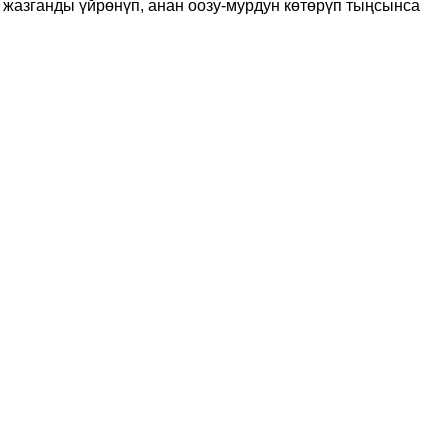
 жазганды үйрөнүп, анан оозу-мурдун көтөрүп тыңсынса