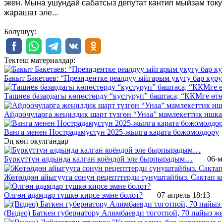
экен. Мына ушундай сабатсыз депутат кантип мыйзам току
жарашат эле...
Бөлүшүү:
Тектеш материалдар:
Бакыт Бакетаев: “Президентке реалдуу ыйгарым укугу бар куру
Ташиев базардагы көпөстөрдү “кустуруп” баштаса, “ККМге өтө
Айдоочуларга жеңилдик шарт түзгөн “Унаа” мамлекеттик ишк
Ванга менен Нострадамустун 2025-жылга карата божомолдору
Эң көп окулгандар
Бүркүттүн алдында калган коёндой эле бырпырадым…
06-м
Жөтөлдөн айыгууга сонун рецепттерди сунуштайбыз. Сактап к
Өлгөн адамдар түшкө кирсе эмне болот?
07-апрель 18:13
(Видео) Баткен губернатору Алимбаевди тоготпой, 70 пайыз 