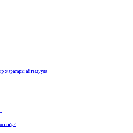
ир жаратары айтылууда
”
лгонбу?