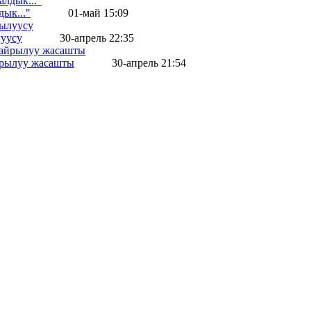
ык..."
01-май 15:09
уусу
30-апрель 22:35
айрылуу жасашты
30-апрель 21:54