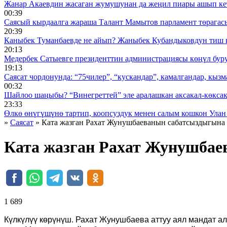
Жанар Акаевдин жасаган жумушунан да жеңил пиары ашып ке
00:39
Саясый кырдаалга жараша Талант Мамытов парламент төрагас
20:39
Каныбек Туманбаевде не айып? Жаныбек Кубандыковдун тиш 
20:13
Медербек Сатыевге президенттин администрациясы көңүл буруш
19:13
Саясат чордонунда: “75чилер”, “кускандар”, камалгандар, кызма
00:32
Шайлоо шаңыбы? “Винегреттей” эле аралашкан аксакал-көксака
23:33
Өлкө өнүгүшүнө тартип, коопсуздук менен салым кошкон Улан
»
Саясат
» Ката жазган Рахат Жунушбаеванын сабатсыздыгына
Ката жазган Рахат Жунушбае
1 689 ᠌ ᠌ ᠌ ᠌᠌ ᠌ ᠌᠌
Күлкүлүү көрүнүш. Рахат Жунушбаева аттуу аял мандат ал