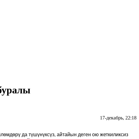
буралы
17-декабрь, 22:18
йлөмдөрү да түшүнүксүз, айтайын деген ою жеткиликсиз