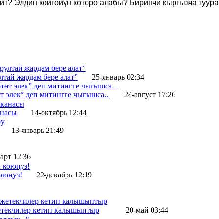
йт? Элдин көйгөйүн көтөрө алабы? Биринчи кыргызча туура
лтай жардам бере алат”
25-январь 02:34
т элек” деп митингге чыгышса...
24-август 17:26
анасы
14-октябрь 12:44
13-январь 21:49
арт 12:36
оюңуз!
22-декабрь 12:19
жетекчилер кетип калышыптыр
20-май 03:44