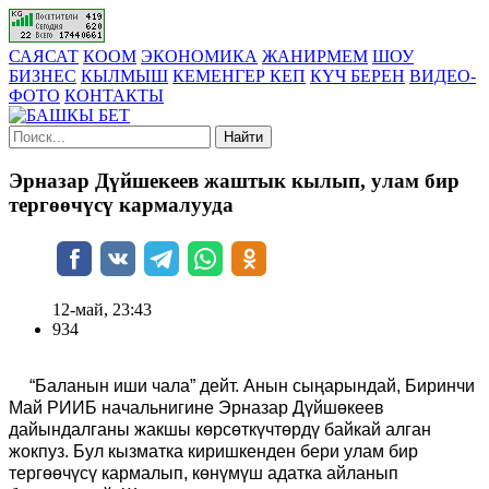
САЯСАТ
КООМ
ЭКОНОМИКА
ЖАНИРМЕМ
ШОУ
БИЗНЕС
КЫЛМЫШ
КЕМЕНГЕР КЕП
КҮЧ БЕРЕН
ВИДЕО-
ФОТО
КОНТАКТЫ
Найти
Эрназар Дүйшекеев жаштык кылып, улам бир
тергөөчүсү кармалууда
12-май, 23:43
934
“Баланын иши чала” дейт. Анын сыңарындай, Биринчи
Май РИИБ начальнигине Эрназар Дүйшөкеев
дайындалганы жакшы көрсөткүчтөрдү байкай алган
жокпуз. Бул кызматка киришкенден бери улам бир
тергөөчүсү кармалып, көнүмүш адатка айланып