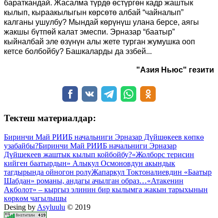
бараткандай. Жасалма түрдө өстүргөн кадр жаштык
кылып, кыраакылыгын көрсөтө албай “чайналып”
калганы ушулбу? Мындай көрүнүш улана берсе, аягы
жакшы бүтпөй калат эмеспи. Эрназар “баатыр”
кыйналбай эле өзүнүн алы жете турган жумушка ооп
кетсе болбойбу? Башкаларды да эзбей...
"Азия Ньюс" гезити
Тектеш материалдар:
Биринчи Май РИИБ начальниги Эрназар Дүйшөкеев көпкө
узабайбы?
Биринчи Май РИИБ начальниги Эрназар
Дүйшекеев жаштык кылып койбойбу?
«Жолборс терисин
кийген баатырдын» Алыкул Осмоновдун акындык
тагдырында ойногон ролу
Жапаркул Токтоналиевдин «Баатыр
Шабдан» романы, андагы ачылган образ…
«Атакенин
Акболот» ‒ кыргыз элинин бир кылымга жакын тарыхынын
көркөм чагылышы
Desing by
Asyluulu
© 2019