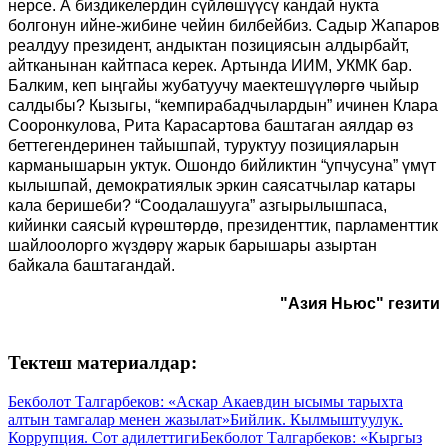
нерсе. А биздикелердин сүйлөшүүсү кандай нукта
болгонун ийне-жибине чейин билбейбиз. Садыр Жапаров
реалдуу президент, андыктан позициясын алдырбайт,
айтканынан кайтпаса керек. Артында ИИМ, УКМК бар.
Балким, кеп ыңгайы жубатуучу маектешүүлөргө чыйыр
салдыбы? Кызыгы, “кемпирабадчылардын” ичинен Клара
Сооронкулова, Рита Карасартова баштаган аялдар өз
беттегендеринен тайышпай, туруктуу позицияларын
карманышарын уктук. Ошондо бийликтин “упчусуна” үмүт
кылышпай, демократиялык эркин саясатчылар катары
кала беришеби? “Соодалашууга” азгырылышпаса,
кийинки саясый күрөштөрдө, президенттик, парламенттик
шайлоолорго жүздөрү жарык барышары азыртан
байкала баштагандай.
"Азия Ньюс" гезити
Тектеш материалдар:
Бекболот Талгарбеков: «Аскар Акаевдин ысымы тарыхта
алтын тамгалар менен жазылат»
Бийлик. Кылмыштуулук.
Коррупция. Сот адилеттиги
Бекболот Талгарбеков: «Кыргыз