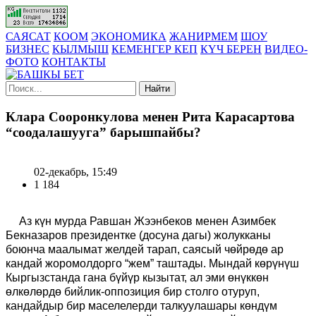
САЯСАТ
КООМ
ЭКОНОМИКА
ЖАНИРМЕМ
ШОУ
БИЗНЕС
КЫЛМЫШ
КЕМЕНГЕР КЕП
КҮЧ БЕРЕН
ВИДЕО-
ФОТО
КОНТАКТЫ
Найти
Клара Сооронкулова менен Рита Карасартова
“соодалашууга” барышпайбы?
02-декабрь, 15:49
1 184
Аз күн мурда Равшан Жээнбеков менен Азимбек
Бекназаров президентке (досуна дагы) жолукканы
боюнча маалымат желдей тарап, саясый чөйрөдө ар
кандай жоромолдорго “жем” таштады. Мындай көрүнүш
Кыргызстанда гана бүйүр кызытат, ал эми өнүккөн
өлкөлөрдө бийлик-оппозиция бир столго отуруп,
кандайдыр бир маселелерди талкуулашары көндүм