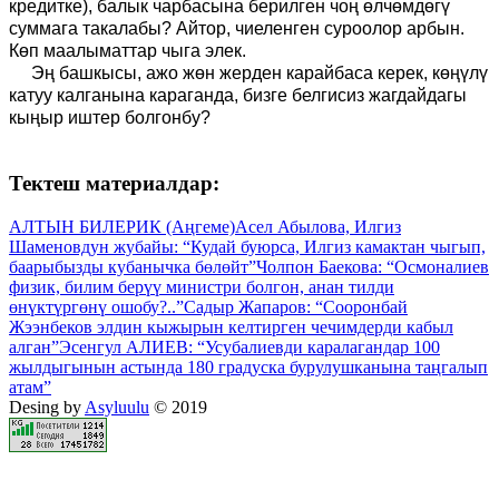
кредитке), балык чарбасына берилген чоң өлчөмдөгү
суммага такалабы? Айтор, чиеленген суроолор арбын.
Көп маалыматтар чыга элек.
Эң башкысы, ажо жөн жерден карайбаса керек, көңүлү
катуу калганына караганда, бизге белгисиз жагдайдагы
кыңыр иштер болгонбу?
Тектеш материалдар:
АЛТЫН БИЛЕРИК (Аңгеме)
Асел Абылова, Илгиз
Шаменовдун жубайы: “Кудай буюрса, Илгиз камактан чыгып,
баарыбызды кубанычка бөлөйт”
Чолпон Баекова: “Осмоналиев
физик, билим берүү министри болгон, анан тилди
өнүктүргөнү ошобу?..”
Садыр Жапаров: “Сооронбай
Жээнбеков элдин кыжырын келтирген чечимдерди кабыл
алган”
Эсенгул АЛИЕВ: “Усубалиевди каралагандар 100
жылдыгынын астында 180 градуска бурулушканына таңгалып
атам”
Desing by
Asyluulu
© 2019