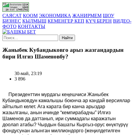
САЯСАТ
КООМ
ЭКОНОМИКА
ЖАНИРМЕМ
ШОУ
БИЗНЕС
КЫЛМЫШ
КЕМЕНГЕР КЕП
КҮЧ БЕРЕН
ВИДЕО-
ФОТО
КОНТАКТЫ
Найти
Жаныбек Кубандыковго арыз жазгандардын
бири Илгиз Шаменовбу?
30-май, 23:19
3 896
Президенттин мурдагы кеңешчиси Жаныбек
Кубандыковдун камалышы боюнча ар кандай версиялар
айтылып келет. Ага карата бир канча арыздар
жазылганы, анын ичинде “кемпирабадчы” Илгиз
Шаменов да даттанып, ири суммадагы каражатын
доолап атабы? Чырдын башаты Кыргыз-орус өнүктүрүү
фондусунан алынган миллиондорго (жеңилдетилген