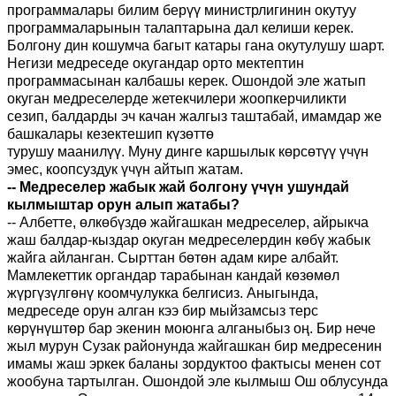
программалары
б
илим берүү министрлигинин окутуу
программаларынын талаптарына дал келиши керек.
Болгону дин кошумча багыт катары гана окутулушу
шарт
.
Негизи медреседе окугандар орто мектептин
программасынан калбашы к
ерек
. Ошондой эле жатып
окуган медреселерде жетекчилери жоопкерчиликти
сезип, балдарды эч качан жалгыз таштабай
,
имамдар же
башкалары кезектешип күзөттө
турушу
маанилүү
.
Муну
динге каршылык көрсөтүү үчүн
эмес
, к
оопсуздук үчүн айтып жатам.
-
- Медреселер жабык жай болгону үчүн ушундай
кылмыштар орун алып жатабы?
-
-
Албетте, өлкөбүздө жайгашкан медреселер, айрыкча
жаш балдар
-
кыздар окуган медреселердин көбү жабык
жайга айланган.
С
ырттан бөтөн адам кире албайт.
Мамлекеттик органдар тарабынан кандай көзөмөл
жүргүзүлгөнү коомчулукка белгисиз.
Аныгында,
м
едреседе орун алган кээ бир мыйзамсыз терс
көрүнүштөр бар экенин моюнга ал
ганыбыз оң
. Бир нече
жыл мурун Сузак районунда жайгашкан бир медресенин
имамы жаш эркек баланы зордуктоо фактысы менен сот
жообуна тартылган. Ошондой эле кылмыш Ош обл
усун
да