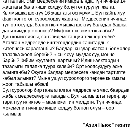
катталган. Эми медресенин имаратында, түн ичинде 14
жаштагы бала киши колдуу болуп өлтүрүлүп жатат.
Кылмышка шектүү 16 жаштагы өспүрүм
...
Бул кайгылуу
факт көптөгөн суроолорду жаратат. Медресенин ичинде,
түн ортосунда болгон кылмышка шектүү баладан башка
дагы ким
дер
жоопкер?
М
уфтият көзөмөл кылабы?
Дин
к
омиссиясы, санэпид
ем
станция текшергенби?
Аталган медреседе иштегендердин санитардык
к
итепчеси каралганбы
? Балдар, кыздар жаткан бөлмөлөр
талапка жооп береби? Ысык суу, муздак суу, мончо
барбы? Кийим жууганга шарты
чы
? Идиш
-
аяктардын
тазалыгы талапка туура келеби? Өрт коопсуздугу эске
алынганбы? Окуган балдар медресеге кандай тартипте
кабыл алынат? М
ына ушул
суроолорго тергөө кызматы
жооп табышы
абзел
!
Бул суроолор бир гана аталган медресеге эмес
,
баардык
жабык медреселер
ге т
аандык. Бул кылмышты терең, ар
тараптуу иликтөө
–
мамлекеттин милдети. Т
ү
н ичинде,
мекеменин ичинде киши колдуу болгон өлүм
– оор
кылмыш.
"Азия Ньюс" гезити