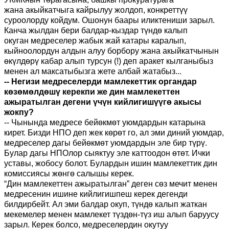
жана
а
кыйкатчыга кайрылуу жолдоп, конкреттүү
суроолорду койдум. Ошонун баары иликтениши
зарыл
.
Канча жылдан бери балдар
-
кыздар түндө калып
окуган
медреселер жабык жай катары каралып,
кыйноолорду
н
алдын алуу борбору жана
а
кыйкатчынын
өкүлдөрү кабар алып турсун
(!)
деп аракет кылганыбыз
менен ал максатыбызга жете албай жатабыз...
-
-
Негизи медреселерди мамлекеттик органдар
көзөмөлдөшү керекпи же дин мамлекеттен
ажыратылган дегени үчүн кийлигишүүгө акысы
жокпу?
-
-
Чынында медресе бейөкмөт уюмдардын катарына
кирет. Бизди НПО деп жек көрөт го
, а
л эми диний уюмдар,
медреселер дагы бейөкмөт уюмдардын эле бир түрү.
Булар дагы НПОлор сыяктуу эле каттоодон өтөт. Ички
уставы, жобосу болот. Булардын ишин
м
амлекеттик дин
комиссиясы жөнгө салышы керек.
“
Дин мамлекеттен ажыратылган
”
деген сөз мечит менен
медресенин ишине кийлигишпеш керек деген
ди
билдирбейт
. Ал эми балдар окуп
,
түндө калып жаткан
мекемелер менен мамлекет түздөн
-
түз иш алып бар
уусу
зарыл
. Керек болсо, медреселердин окутуу