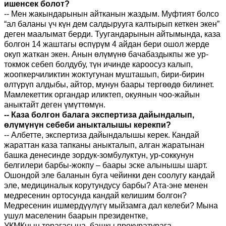
ишенсек болот?
-- Мен жакындарынын айтканын жаздым. Муфтият болсо
“ал баланы үч күн дем салдырууга калтырып кеткен экен”
деген маалымат берди. Туугандарынын айтымында, каза
болгон 14 жаштагы өспүрүм 4 айдан бери ошол жерде
окуп жаткан экен. Анын өлүмүнө бачабаздыкпы же ур-
токмок себеп болдубу, түн ичинде кароосуз калып,
жоопкерчиликтин жоктугунан мушташып, бири-бирин
өлтүрүп алдыбы, айтор, мунун баары тергөөдө билинет.
Мамлекеттик органдар иликтеп, окуянын чоо-жайын
аныктайт деген үмүттөмүн.
-- Каза болгон балага экспертиза дайындалып,
өлүмүнүн себеби аныкталышы керекпи?
-- Албетте, экспертиза дайындалышы керек. Кандай
жараттан каза тапканы аныкталып, алган жаратынан
башка денесинде зордук-зомбулуктун, ур-соккунун
белгилери барбы-жокпу – баары эске алынышы шарт.
Ошондой эле баланын буга чейинки ден соолугу кандай
эле, медициналык корутундусу барбы?
Ата-эне менен
медресенин ортосунда кандай келишим болгон?
Медресенин ишмердүүлүгү мыйзамга дал келеби
?
Мына
ушул маселенин баарын
п
резидентке,
УКМКнын
төрагасына
,
б
ашкы прокуратурага