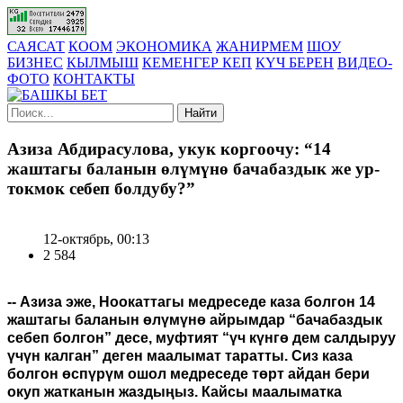
САЯСАТ
КООМ
ЭКОНОМИКА
ЖАНИРМЕМ
ШОУ
БИЗНЕС
КЫЛМЫШ
КЕМЕНГЕР КЕП
КҮЧ БЕРЕН
ВИДЕО-
ФОТО
КОНТАКТЫ
Найти
Азиза Абдирасулова, укук коргоочу: “14
жаштагы баланын өлүмүнө бачабаздык же ур-
токмок себеп болдубу?”
12-октябрь, 00:13
2 584
-- Азиза эже, Ноокаттагы медреседе каза болгон 14
жаштагы баланын өлүмүнө айрымдар “бачабаздык
себеп болгон” десе, муфтият “үч күнгө дем салдыруу
үчүн калган” деген маалымат таратты. Сиз каза
болгон өспүрүм ошол медреседе төрт айдан бери
окуп жатканын жаздыңыз. Кайсы маалыматка