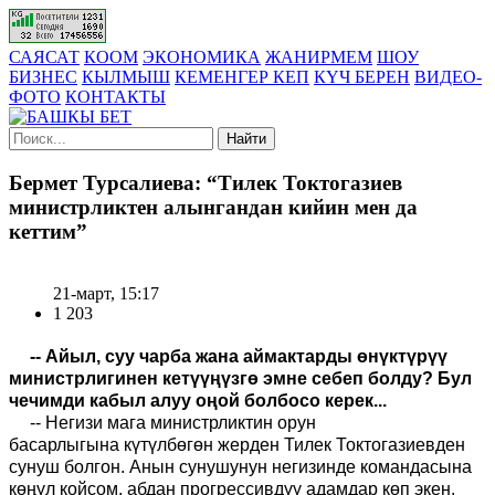
САЯСАТ
КООМ
ЭКОНОМИКА
ЖАНИРМЕМ
ШОУ
БИЗНЕС
КЫЛМЫШ
КЕМЕНГЕР КЕП
КҮЧ БЕРЕН
ВИДЕО-
ФОТО
КОНТАКТЫ
Найти
Бермет Турсалиева: “Тилек Токтогазиев
министрликтен алынгандан кийин мен да
кеттим”
21-март, 15:17
1 203
--
Айыл, суу чарба жана аймактарды өнүктүрүү
м
инистрли
гинен
кетүүңүзгө
эмне
себеп болду? Бул
чечимди кабыл алуу оңой болбосо керек...
--
Негизи мага министрлик
тин орун
басарлыгына
күтүлбөгөн жерден Тилек Токтогазиевден
сунуш бол
гон
. Анын сунушунун негизинде командасына
көңүл койсом, абдан прогрессивдүү адамдар көп экен.