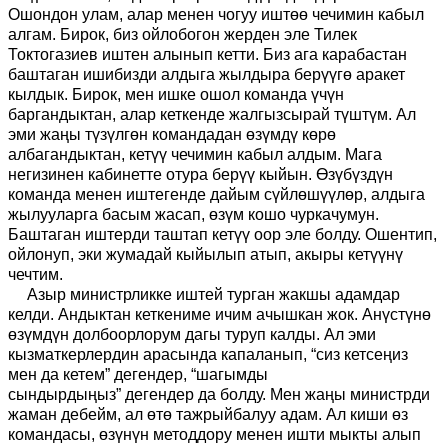
Ошондон улам, алар менен чогуу иштөө чечимин кабыл
алгам. Бирок, биз ойлобогон жерден эле Тилек
Токтогазиев иштен алынып кетти. Биз ага карабастан
баштаган ишибизди алдыга жылдыра берүүгө аракет
кылдык. Бирок, мен ишке ошол команда үчүн
баргандыктан, алар кеткенде жалгызсырай түштүм. Ал
эми жаңы түзүлгөн командадан өзүмдү көрө
албагандыктан
,
кетүү чечимин кабыл алдым. Мага
негизинен кабинетте отура берүү кыйын. Өзүбүздүн
команда менен иштегенде дайым сүйлөшүүлөр, алдыга
жылууларга басым жасап, өзүм кошо чуркачумун.
Баштаган иштерди таштап кетүү оор эле болду. Ошентип,
ойлонуп, эки жумадай кыйылып атып, акыры кетүүнү
чечтим.
Азыр министрликке иштей турган жакшы адамдар
келди. Андыктан кеткениме ичим ачышкан жок. Ан
ү
стүнө
өзүмдүн долбоорлорум дагы туруп калды. Ал эми
кызматкерлердин арасында капаланып,
“
сиз кетсеңиз
мен да кетем
”
дегендер,
“
шагымды
сындырдыңыз
”
дегендер
да
болду. Мен жаңы министрди
жаман дебейм
, а
л өтө тажрыйбалуу адам. Ал киши өз
командасы, өзүнүн методдору менен ишти мыкты алып