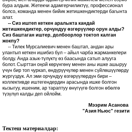
бура алдым. Жетекчи адамгерчиликтүү, профессионал
болсо, команда менен бийик жетишкендиктерди багынта
алат.
-- Сиз иштеп кеткен аралыкта кандай
жетишкендиктер, орчундуу өзгөрүүлөр орун алды?
Сиз баштаган иштер, долбоорлор токтоп калган
жокпу?
-- Тилек Мурсалиевич менен баштап, андан ары
улантып кеткен ишибиз бул – айыл чарба жарманкелери
болду. Анда азык-түлүктү өз баасында сатып алууга
болот. Сырттан оңой көрүнгөнү менен аны ишке ашыруу
үчүн бир топ чуркап, өндүрүүчүлөр менен сүйлөшүүлөрдү
жүргүздүк. Ал эми орчундуу өзгөрүүлөрдүн бири –
коллективде иштегендердин арасында ишке болгон
кызыгуу, ишеним, ар тараптуу өнүгүүгө болгон өбөлгө
түзүлүп калды деп ойлойм.
Мээрим Асанова
"Азия Ньюс" гезити
Тектеш материалдар: