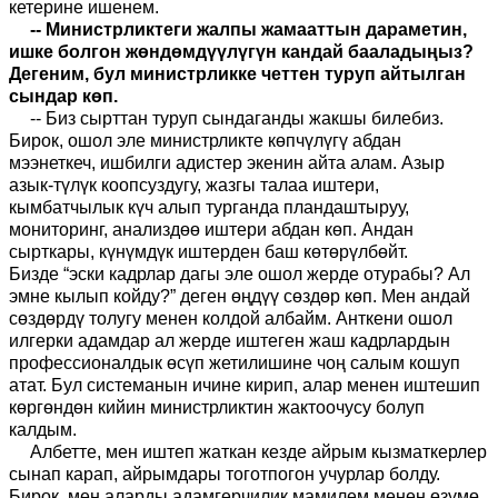
кет
е
рине ишенем.
--
Министрликтеги жалпы жамааттын дараметин,
ишке болгон жөндөмдүүлүгүн кандай бааладыңыз?
Дегеним
,
бул министрликке четтен туруп айтылган
сындар көп.
--
Биз сырттан туруп сындаганды жакшы билебиз.
Бирок, ошол эле министрликт
е
көпчүлүгү абдан
мээнеткеч, ишбилги
адистер
экенин айта алам. Азыр
азык-түлүк коопсуздугу, жазгы
талаа иштери,
кымбатчылык күч алып турганда пландаштыруу,
мониторинг, анализдөө иштери абдан көп. Андан
сырткары
,
күнүмдүк иштерден баш көтөрүлбөйт.
Бизде
“
эски кадрлар дагы эле ошол жерде отурабы
? Ал
эмне кылып койду?” деген өңдүү сөздөр көп. Мен андай
сөздөрдү толугу менен колдой албайм. Анткени ошол
илгерки адамдар ал жерде иштеген жаш кадрлардын
профессионалдык өсүп жетилишине чоң салым кошуп
атат. Бул системанын ичине кирип, алар менен иштешип
көргөндөн кийин министрликтин жактоочусу болуп
калдым.
Албетте, мен иштеп жаткан кезде айрым кызматкерлер
сынап карап, айрымдары тоготпогон учурлар болду.
Бирок, мен аларды адамгерчилик мамилем менен өзүмө