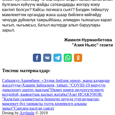
булганыч күйүүчү майды саткандарды жогору коюу
кантип болсун? Кайсы логикага сыят?
Биздин тийиштүү
мамлекеттик органдар жана шаар бийлиги көйгөйдү
чечүүдө дүйнөлүк тажрыйбаны, илимдин тыянагын карап
чыгып, чыгымсыз, батыл иштерди алып баруулары
зарыл.
Жамиля Нурманбетова
"Азия Ньюс" гезити
Тектеш материалдар:
Сабыркул Ашимбаев: «Элдик бийлик орноп, жаңы кадамдар
жасалууда»
Хашим Зайналиев, табып: “COVID-19 вирусун
дарылоону иштеп чыктым”
Өкмөт көмүр өндүрүүчүлөрдү
колдобой, кыянаттык кылып жатабы?
Азат ИСАКУНОВ:
“Калктын саламаттыгы биринчи орунда тургандыктан,
мамлекет бул тармакты толук көзөмөлгө алышы
зарыл”
Сарсана кылган саясат
Desing by
Asyluulu
© 2019