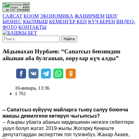
САЯСАТ
КООМ
ЭКОНОМИКА
ЖАНИРМЕМ
ШОУ
БИЗНЕС
КЫЛМЫШ
КЕМЕНГЕР КЕП
КҮЧ БЕРЕН
ВИДЕО-
ФОТО
КОНТАКТЫ
Найти
Абдывахап Нурбаев: “Сапатсыз бензиндин
айынан аба булганып, оорулар күч алды”
16-январь, 13:36
1 761
-- Сапатсыз күйүүчү майларга тыюу салуу боюнча
жакшы демилгени көтөрүп чыгыпсыз?
--
Азыркы убакта абанын кирдешинин негизги себептери
ушул болуп жатат. 2019-жылы Жогорку Кеңеште
депутаттардан эксперттик топ түзгөнбүз. Жанар Акаев,