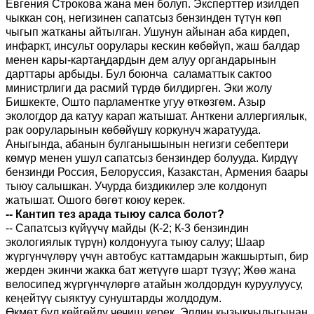
Евгения Строкова жана мен болуп. Эксперттер изилдеп
чыккан соң, негизинен сапатсыз бензинден түтүн көп
чыгып жатканы айтылган. Ушунун айынан аба кирдеп,
инфаркт, инсульт оорулары кескин көбөйүп, жаш балдар
менен кары-картаңдардын дем алуу органдарынын
дарттары арбыды. Бул боюнча саламаттык сактоо
министрлиги да расмий түрдө билдирген. Эки жолу
Бишкекте, Ошто парламентке угуу өткөзгөм. Азыр
экологдор да катуу карап жатышат. Анткени аллергиялык,
рак ооруларынын көбөйүшү коркунуч жаратууда.
Аныгында, абанын булганышынын негизги себептери
көмүр менен ушул сапатсыз бензиндер болууда. Кирдүү
бензинди Россия, Белоруссия, Казакстан, Армения баары
тыюу салышкан. Учурда биздикилер эле колдонуп
жатышат. Ошого бөгөт коюу керек.
-- Кантип тез арада тыюу салса болот?
-- Сапатсыз күйүүчү майды (К-2; К-3 бензиндин
экологиялык түрүн) колдонууга тыюу салуу;
Шаар
жүргүнчүлөрү үчүн автобус каттамдарын жакшыртып, бир
жерден экинчи жакка бат жетүүгө шарт түзүү;
Жөө жана
велосипед жүргүнчүлөргө атайын жолдордун куруулуусу,
кеңейтүү сыяктуу сунуштарды жолдодум.
Өкмөт бул көйгөйдү чечиш керек. Элдин кызыкчылыгынан