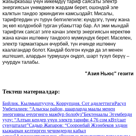
жабыркабаш үчүн ийкемдүү тариф саясаты электр
энергиясын үнөмдөөгө жардам берет, ошондой эле
калктын тандоо эркиндигин камсыздайт. Мисалы,
тарифтердин үч түрүн белгилегиле: күндүзгү, түнкү жана
эң көп колдонбой турган убакыттар бар. Ал эми мындай
тарифтик саясат элге качан электр энергиясын керектөө
жана качан иштөөнү тандоого мүмкүндүк берет. Маселен,
электр тармактарын өчүрбөй, түн ичинде иштөөнү
каалагандар болот. Кандай болгон күндө да эл менен
иштешип, алардын турмушун оңдоп, шарт түзүп берүү –
учурдун талабы.
"Азия Ньюс" гезити
Тектеш материалдар:
Бийлик. Кылмыштуулук. Коррупция. Сот адилеттиги
Расул
Умбеталиев: “Алыскы район, шаарларда маалы менен
энергияны өчүргөнгө мажбур болобуз”
Бектенаалы Эгемберди
уулу: “Алтын кендер үчүн электр тарифи 4,76 сом кВт/саат
сунушталат”
Садыр Жапаров: “Сооронбай Жээнбеков элдин
кыжырын келтирген чечимдерди кабыл