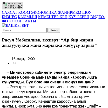
САЯСАТ
КООМ
ЭКОНОМИКА
ЖАНИРМЕМ
ШОУ
БИЗНЕС
КЫЛМЫШ
КЕМЕНГЕР КЕП
КҮЧ БЕРЕН
ВИДЕО-
ФОТО
КОНТАКТЫ
Найти
Расул Умбеталиев, эксперт: “Ар бир жаран
жылуулукка жана жарыкка жетүүсү зарыл”
16-март, 12:00
590
-- Министрлер кабинети электр энергиясын
үнөмдөө боюнча мыйзамды кайра кароону ЖКга
сунуштады. Бул боюнча сиздин оюңуз кандай?
--
Электр энергияны чектөө менен эмес, экономикалык
жактан чечүү керек д
а
.
Министрлер кабинети электр
энергиясын үнөмдөө боюнча мыйзамга өзгөртүү
киргизүүнү Жогорку Кеңештин кароосуна алып
чыкты.
Бирок буга бир нече компоненттер жетишпейт –