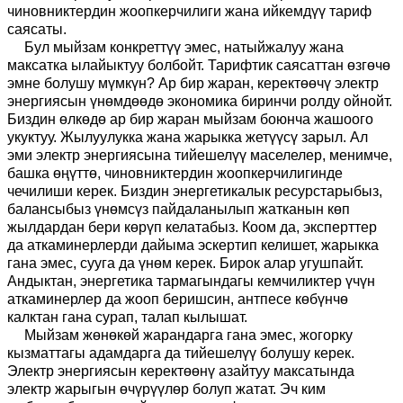
чиновниктердин жоопкерчилиги жана ийкемдүү тариф
саясаты.
Бул мыйзам конкреттүү эмес, натыйжалуу жана
максатка ылайыктуу болбойт. Тарифтик саясаттан өзгөчө
эмне болушу мүмкүн? Ар бир жаран, керектөөчү электр
энергиясын үнөмдөөдө экономика биринчи ролду ойнойт.
Биздин өлкөдө ар бир жаран мыйзам боюнча жашоого
укуктуу. Жылуулукка жана жарыкка жетүүс
ү зарыл
. Ал
эми электр энергиясына
ти
й
ешелүү маселелер, менимче,
башка өңүттө
,
чиновниктердин жоопкерчилигинде
чечилиши керек. Биздин энергетикалык ресурстарыбыз,
балансыбыз үнөмсүз пайдаланылып жатканын көп
жылдардан бери көрүп келатабыз. Коом да, эксперттер
да аткаминерлерди дайыма эскертип келишет
,
жарыкка
гана эмес, сууга да
үнөм керек
.
Бирок алар угушпайт.
Андыктан, энергетика тармагындагы кемчиликтер үчүн
аткаминерлер да жооп беришсин, антпесе көбүнчө
калктан гана сурап, талап кылышат.
Мыйзам жөнөкөй жарандарга гана эмес, жогорку
кызматтагы адамдарга да тийешелүү болушу керек.
Электр энергиясын керектөөнү азайтуу максатында
электр жарыгын өчүрүүлөр болуп жатат. Эч ким