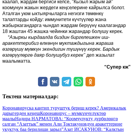
каалап, жардам бергиси келсе, "Кызыл жарым ай"
коомунун жакын жердеги кеңселерине кайрылса болот.
Аталган уюм ыктыярчыларга негизги төмөнкү
талаптарды койду: иммунитети күчтүүлөр жана
жабыркагандарга чындап жардам берүүнү каалагандар
18 жаштан 45 жашка чейинки жарандар болушу керек.
“
Азыркы кырдаалда биздин биргелешкен иш-
аракеттерибиз өлкөнүн муктаждыгына жараша
өзгөрүшү мүмкүн экендигин түшүнүү керек. Бардык
өзгөрүүлөргө даяр болушубуз керек"
деп жазылат
маалыматта.
“
Супер кж”
Тектеш материалдар:
Коронавируска кантип туруштук бериш керек? Америкалык
дарыгерден кеңеш
Коронавирус – мүмкүнчүлүктөр
маалы
Надира НАРМАТОВА: “Коомчулукту дүрбөлөңгө
салган “Азаттык” менен Али Токтакуновдун аракеттерине
укуктук баа берилиши зарыл”
Азат ИСАКУНОВ: “Калктын