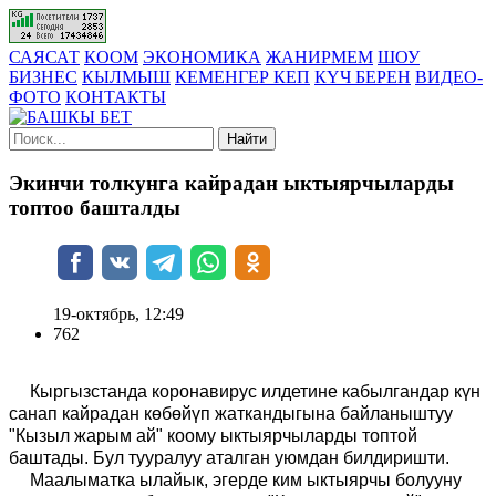
САЯСАТ
КООМ
ЭКОНОМИКА
ЖАНИРМЕМ
ШОУ
БИЗНЕС
КЫЛМЫШ
КЕМЕНГЕР КЕП
КҮЧ БЕРЕН
ВИДЕО-
ФОТО
КОНТАКТЫ
Найти
Экинчи толкунга кайрадан ыктыярчыларды
топтоо башталды
19-октябрь, 12:49
762
Кыргызстанда коронавирус илдетине кабылгандар күн
санап кайрадан көбөйүп жаткандыгына байланыштуу
"Кызыл жарым ай" коому ыктыярчыларды топтой
баштады. Бул тууралуу аталган уюмдан билдиришти.
Маалыматка ылайык, эгерде ким ыктыярчы болууну