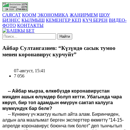
САЯСАТ
КООМ
ЭКОНОМИКА
ЖАНИРМЕМ
ШОУ
БИЗНЕС
КЫЛМЫШ
КЕМЕНГЕР КЕП
КҮЧ БЕРЕН
ВИДЕО-
ФОТО
КОНТАКТЫ
Найти
Айбар Султангазиев: “Күзүндө сасык тумоо
менен коронавирус курчуйт”
07-август, 15:41
7 056
-- Айбар мырза, өлкөбүздө коронавирустан
миңден ашык өлүмдөр болуп кетти. Убагында чара
көрүп, бир топ адамдын өмүрүн сактап калууга
мүмкүндүк бар беле?
-- Күнөөнү үч жактуу кылып айта алам. Биринчиден,
алдын ала маалымат берген эксперттер өкмөттү “14-15-
апрелде коронавирус боюнча пик болот” деп тынчытып