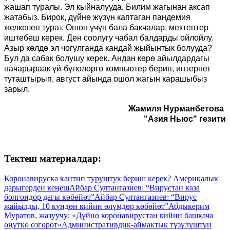
жашап туралы. Эл кыйналууда. Билим жагынан аксап
жатабыз. Бирок, дүйнө жүзүн каптаган пандемия
желкелеп турат. Ошон үчүн бала бакчалар, мектептер
иштебеш керек. Ден соолугу чабал балдарды ойлойлу.
Азыр көлдө эл чогулганда кандай жыйынтык болууда?
Бул да сабак болушу керек. Андан көрө айылдардагы
начарыраак үй-бүлөлөргө компьютер берип, интернет
туташтырып, август айында ошол жагын карашыбыз
зарыл.
Жамиля Нурманбетова
"Азия Ньюс" гезити
Тектеш материалдар:
Коронавируска кантип туруштук бериш керек? Америкалык
дарыгерден кеңеш
Айбар Султангазиев: “Вирустан каза
болгондор дагы көбөйөт”
Айбар Султангазиев: “Вирус
жайылды, 10 күндөн кийин өлүмдөр көбөйөт”
Абдыкерим
Муратов, жазуучу: «Дүйнө коронавирустан кийин башкача
өңүткө өзгөрөт»
Административдик-аймактык түзүлүштүн