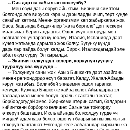
-- Сиз дартка кабылган жоксузбу?
-- Мен өзүм дагы ооруп айыктым. Биринчи симптом
болгондо эле вируска каршы дарыларды ичип, төрт күндө
сакайып кеттим. Менин организмим көп жабыркаган жок.
Баса, башында биздикилер “жата бергиле” деп тескери
маалымат берип алдашты. Ошон үчүн жогоруда мен
белгилеген үч тарап күнөөлүү. Италия, Испанияда дарт
күчөп жатканда дарылар жок болчу. Бүгүнкү күндө
дарылар пайда болуп калды. Бирок, Италиядагыдай эле
абал өкүм сүрдү. Эл кырылды.
-- Экинчи толкундун келери, коркунучтуулугу
тууралуу сөз жүрүүдө...
-- Толкундун саны жок. Азыр Бишкекте дарт азайганы
менен региондордо өсүп баратат. Көлдү, Жалал-Абадды
көрүп жатабыз. Билинбей эпидемия ошол тарапка
кетүүдө. Күзүндө Бишкекке кайра келет. Айылдарда эл
талаада мал менен болуп, аралык сакталып жатат,
борбордогудай эмес. Жер-жемиштерин сатып, балдарын
кийинткени борборго келишет. Сагынган тойлорду
өткөрүп башташат. Июль айында болжолдуу түрдө үч
миңдей адам каза болсо, ошонун баарынын кыркылыгын
өткөрүп башташат. Өлгөндө келе албагандар кыркылыкка