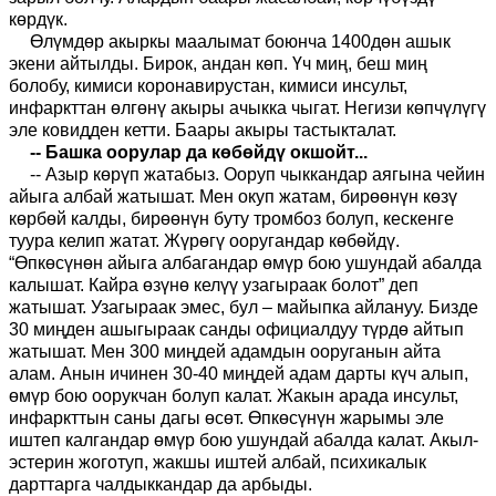
көрдүк.
Өлүмдөр акыркы маалымат боюнча 1400дөн ашык
экени айтылды. Бирок, андан көп. Үч миң, беш миң
болобу, кимиси коронавирустан, кимиси инсульт,
инфаркттан өлгөнү акыры ачыкка чыгат. Негизи көпчүлүгү
эле ковидден кетти. Баары акыры тастыкталат.
-- Башка оорулар да көбөйдү окшойт...
-- Азыр көрүп жатабыз. Ооруп чыккандар аягына чейин
айыга албай жатышат. Мен окуп жатам, бирөөнүн көзү
көрбөй калды, бирөөнүн буту тромбоз болуп, кескенге
туура келип жатат. Жүрөгү ооругандар көбөйдү.
“Өпкөсүнөн айыга албагандар өмүр бою ушундай абалда
калышат. Кайра өзүнө келүү узагыраак болот” деп
жатышат. Узагыраак эмес, бул – майыпка айлануу. Бизде
30 миңден ашыгыраак санды официалдуу түрдө айтып
жатышат. Мен 300 миңдей адамдын ооруганын айта
алам. Анын ичинен 30-40 миңдей адам дарты күч алып,
өмүр бою оорукчан болуп калат. Жакын арада инсульт,
инфаркттын саны дагы өсөт. Өпкөсүнүн жарымы эле
иштеп калгандар өмүр бою ушундай абалда калат. Акыл-
эстерин жоготуп, жакшы иштей албай, психикалык
дарттарга чалдыккандар да арбыды.