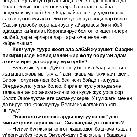
чогулат. Бул августтун аягында, сентябрдын башында
болот. Элдин топтолгону кайра башталып, кайра
эпидемия курчуйт. Октябрда кайра эле күзүндө болчу
сасык тумоо күч алат. Эки вирус кошулганда оор болот.
Сасык тумообу, коронавируспу, айырмасы билинбей,
адамдар кыйналат. Коронавирус болгонго ишенгилери
келбей, дарыгерлерге дарттары күчөгөндө кеч
кайрылышат.
-- Көпчүлүк туура жооп ала албай жүрүшөт. Сиздин
пикириңизде, ковид менен бир жолу ооруган адам
экинчи ирет да оорушу мүмкүнбү?
-- Бул ачык суроо. Дүйнө жүзү боюнча баары жазып
жатышат, жарымы “жугат” дейт, жарымы “жукпайт” дейт.
Бирок, толук изилденбей, белгисиз бойдон калууда.
Эгерде жуга турган болсо, биринчи жуктурганда эле
талкаланган организм экинчи жолкусун жуктурса оор
болот. Ошондуктан өтө сактануу керек. Ушул жагы менен
да вирус өтө коркунучтуу. Белгисиз жагдайлар көп
чыгууда.
-- “Башталгыч класстарды окутуу керек” деп
министрлик карап жатат. Сиз кандай үн кошосуз?
-- Негизи бул жылы көнгөн жашоодон башкача жашап
үйрөнүшүбүз керек. Өмүрүбүздүн бир жылын башкача