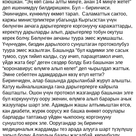
коюшкан. “Эң көп саны алты миңге, анан 14 миңге жетет”
деп ишенимдүү билдиришкен. Бул – биринчиси.
Экинчиден, күнөөлүү өкмөт тарап. Саламаттык сактоо,
каржы министрликтери убагында Кыргызстан үчүн
бөлүнгөн акчага дарыгерлерге коргонуучу каражаттарды,
керектүү дарыларды алып, дарыгерлер тобун окутуш
керек болчу. Бөлүнгөн акчаны туура эмес жумшашты.
Үчүнчүдөн, биздин дарылоого сунуштаган протоколубуз
туура эмес жазылган. Башында “бул кадимки эле сасык
тумоо, суук тийип калды, суу ичип, парацетамол ичип,
үйдө жата бер” деген сөздөр болду. Биз башынан эле
“коронавирус өлүмгө алып келет” деп чырылдап жаттык.
Эмне себептен адамдардын көзү өтүп кетти?
Биринчиден, алар башында дарыланбай жүрүп алышты.
Катуу кыйналышканда гана дарыгерлерге кайрыла
башташты. Ошон үчүн протокол жазгандар башынан элге
бул коркунучтуу оору экенин, өлүмгө алып барарын ачык
жазуулары шарт эле. Адамдын жашы алтымыштан өтсө,
кан диабети, жүрөк оорусу же башка өнөкөт оорулары
барларды таптакыр үйдөн чыкпоону, коргонууну
сунуштоо керек эле. Ооругандар эң биринчи
медициналык жардамды тез арада алууга шарт түзүлүшү
зарыл болчу. Алардын баары жасалбай, көрчүбүздү