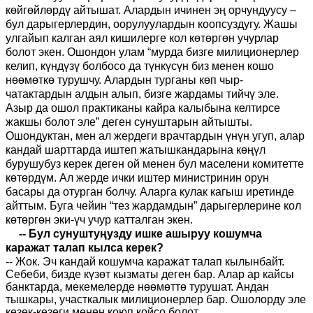
көйгөйлөрдү айтышат. Алардын ичинен эң орчундуусу –
бул дарыгерлердин, оорулуулардын коопсуздугу. Жашы
улгайып калган аял кишилерге кол көтөргөн учурлар
болот экен. Ошондон улам “мурда бизге милиционерлер
келип, күндүзү болбосо да түнкүсүн биз менен кошо
нөөмөткө турушчу. Алардын турганы көп чыр-
чатактардын алдын алып, бизге жардамы тийчү эле.
Азыр да ошол практиканы кайра калыбына келтирсе
жакшы болот эле” деген сунуштарын айтышты.
Ошондуктан, мен ал жердеги врачтардын үнүн угуп, алар
кандай шарттарда иштеп жатышкандарына көңүл
бурушубуз керек деген ой менен бул маселени комитетте
көтөрдүм. Ал жерде ички иштер министринин орун
басары да отурган болчу. Аларга кулак кагыш иретинде
айттым. Буга чейин “тез жардамдын” дарыгерлерине кол
көтөргөн эки-үч учур катталган экен.
-- Бул сунуштуңузду ишке ашыруу кошумча
каражат талап кылса керек?
-- Жок. Эч кандай кошумча каражат талап кылынбайт.
Себеби, бизде күзөт кызматы деген бар. Алар ар кайсы
банктарда, мекемелерде нөөмөттө турушат. Андан
тышкары, участкалык милиционерлер бар. Ошолорду эле
кезек-кезеги менен коюп койсо болот.