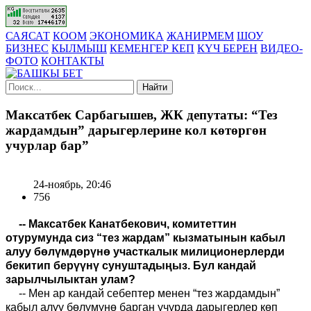
САЯСАТ
КООМ
ЭКОНОМИКА
ЖАНИРМЕМ
ШОУ
БИЗНЕС
КЫЛМЫШ
КЕМЕНГЕР КЕП
КҮЧ БЕРЕН
ВИДЕО-
ФОТО
КОНТАКТЫ
Найти
Максатбек Сарбагышев, ЖК депутаты: “Тез
жардамдын” дарыгерлерине кол көтөргөн
учурлар бар”
24-ноябрь, 20:46
756
-- Максатбек Канатбекович, комитеттин
отурумунда сиз “тез жардам” кызматынын кабыл
алуу бөлүмдөрүнө участкалык милиционерлерди
бекитип берүүнү сунуштадыңыз. Бул кандай
зарылчылыктан улам?
-- Мен ар кандай себептер менен “тез жардамдын”
кабыл алуу бөлүмүнө барган учурда дарыгерлер көп