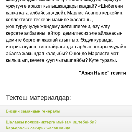
үркүтүүгө аракет кылышкандары кандай? «Шибегени
капка ката албайсың» дейт. Марлис Асанов керкейип,
коллективге тескери мамиле жасаганы,
уюштуруучулук жөндөмү жетишпегени, өзү үлгү
көрсөтө албаганы, айтор, демилгесиз эле айланасын
демите бергени жакпай атыптыр. Өздүк курамда
интрига күчөп, тиш кайрагандар арбып, «жарылчудай»
абалга жакындап калдыбы? Ошондо Марлисти мат
кылышып, көчөгө кууп чыгышпайбы? Күтө туралы.
"Азия Ньюс" гезити
Тектеш материалдар:
Биздин замандын генералы
Шалаакы полковниктерге мыйзам иштебейби?
Карьералык секирик жасашканда...