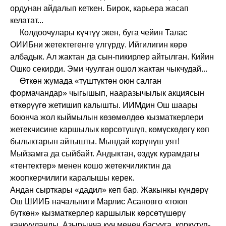
ордунан айдалып кеткен. Бирок, карьера жасап
келатат...
Колдоочулары күчтүү экен, буга чейин Талас
ОИИБни жетектегенге үлгүрдү. Ийгилигин көрө
албадык. Ал жактан да сын-пикирлер айтылган. Кийин
Ошко секирди. Эми чуулган ошол жактан чыкчудай...
Өткөн жумада «түштүктөн оюн салган
формачандар» чыгышып, нааразычылык акциясын
өткөрүүгө жетишип калышты. ИИМдин Ош шаары
боюнча жол кыймылын көзөмөлдөө кызматкерлери
жетекчисине каршылык көрсөтүшүп, көмүскөдөгү көп
былыктарын айтышты. Мындай көрүнүш уят!
Мыйзамга да сыйбайт. Андыктан, өздүк курамдагы
«тентектер» менен кошо жетекчиликтин да
жоопкерчилиги каралышы керек.
Андан сырткары «дадил» кеп бар. Жакынкы күндөрү
Ош ШИИБ начальниги Марлис Асановго «тоюп
бүткөн» кызматкерлер каршылык көрсөтүшөрү
каңкууланды. Азырынча күч менен басууга, коркутуп-