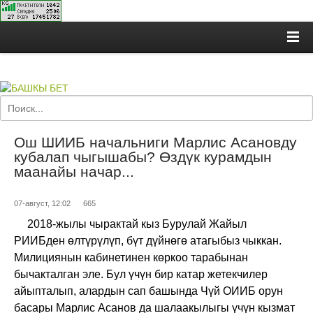
Ош ШИИБ начальниги Марлис Асановду
кубалап чыгышабы? Өздүк курамдын
маанайы начар...
07-август, 12:02
665
2018-жылы чырактай кыз Бурулай Жайыл
РИИБден өлтүрүлүп, бүт дүйнөгө атагыбыз чыккан.
Милициянын кабинетинен көркоо тарабынан
бычакталган эле. Бул үчүн бир катар жетекчилер
айыпталып, алардын сап башында Чүй ОИИБ орун
басары Марлис Асанов да шалаакылыгы үчүн кызмат