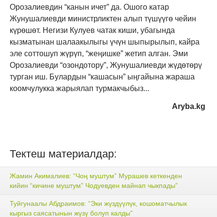
Орозалиевдин “канын ичет” да. Ошого катар
Жунушалиевди министрликтен алып түшүүгө чейин
күрөшөт. Негизи Кулуев чатак киши, убагында
кызматынан шалаакылыгы үчүн шыпырылып, кайра
эле соттошуп жүрүп, “жеңишке” жетип алган. Эми
Орозалиевди “озондотору”, Жунушалиевди жүдөтөрү
турган иш. Булардын “кашасын” ыңгайына жараша
коомчулукка жарыялап турмакчыбыз...
Aryba.kg
Тектеш материалдар:
Жамин Акималиев: “Чоң муштум” Мурашев кеткенден
кийин “кичине муштум” Чодуевден майнап чыкпады”
Туйгунаалы Абдраимов: “Эки жүздүүлүк, кошоматчылык
кыргыз саясатынын жүзү болуп калды”