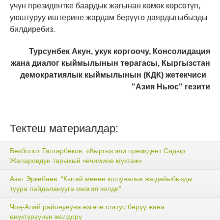
үчүн президентке баардык жагынан көмөк көрсөтүп,
уюштуруу иштерине жардам берүүгө даярдыгыбызды
билдиребиз.
Турсунбек Акун, укук коргоочу, Консолидация
жана диалог кыймылынын төрагасы, Кыргызстан
демократиялык кыймылынын (КДК) жетекчиси
"Азия Ньюс" гезити
Тектеш материалдар:
Бекболот Талгарбеков: «Кыргыз эли президент Садыр
Жапаровдун тарыхый чечимине муктаж»
Азат Эркебаев: “Кытай менен кошуналык жагдайыбызды
туура пайдаланууга мезгил келди”
Чоң-Алай районунуна өзгөчө статус берүү жана
өнүктүрүүнүн жолдору