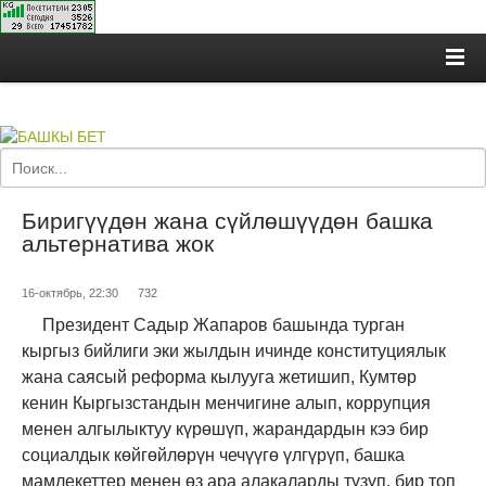
Биригүүдөн жана сүйлөшүүдөн башка
альтернатива жок
16-октябрь, 22:30
732
Президент Садыр Жапаров башында турган
кыргыз бийлиги эки жылдын ичинде
к
онституциялык
жана саясый реформа кылууга жетишип, Кумтөр
кенин Кыргызстандын менчигине алып, коррупция
менен алгылыктуу күрөшүп, жарандардын кээ бир
социалдык
көйгөйлөрүн
чечүүгө
үлгүрүп
, башка
мамлекеттер менен өз ара алакаларды түзүп, бир топ