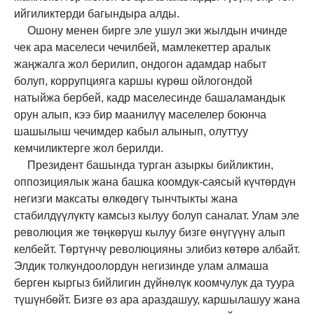
ийгиликтер
ди багындыра
алды.
Ошону менен бирге эле ушул эки жылдын ичинде
чек ара маселеси чечилбей, мамлекеттер аралык
жаңжалга жол берилип, ондогон адамдар набыт
болуп, коррупцияга каршы күрөш ойлогондой
натыйжа бербей, кадр маселесинде башаламандык
орун алып, кээ бир маанилүү маселелер боюнча
шашылыш чечимдер кабыл алынып, олуттуу
кемчиликтерге жол берилди.
Президент башында турган азыркы бийликтин,
оппозициялык жана башка коомдук-саясый күчтөрдүн
негизги максаты өлкөдөгү тынчтыкты жана
стабилдүүлүктү камсыз кылуу болуп саналат. Улам эле
революция же төңкөрүш кылуу бизге өнүгүүнү алып
келбейт. Төртүнчү революцияны элибиз көтөрө албайт.
Элдик толкундоолордун негизинде улам алмаша
берген кыргыз бийлигин дүйнөлүк коомчулук да туура
түшүнбөйт. Бизге өз ара араздашуу, каршылашуу жана