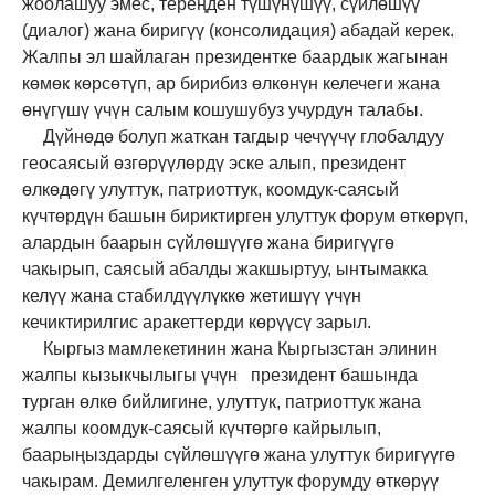
жоолашуу эмес, тереңден түшүнүшүү, сүйлөшүү
(диалог) жана биригүү (консолидация) абадай керек.
Жалпы эл шайлаган президентке баардык жагынан
көмөк көрсөтүп, ар бирибиз өлкөнүн келечеги жана
өнүгүшү үчүн салым кошушубуз учурдун талабы.
Дүйнөдө болуп жаткан тагдыр чечүүчү глобалдуу
геосаясый өзгөрүүлөрдү эске алып, президент
өлкөдөгү улуттук, патриоттук, коомдук-саясый
күчтөрдүн башын бириктирген улуттук форум өткөрүп,
алардын баарын сүйлөшүүгө жана биригүүгө
чакырып, саясый абалды жакшыртуу, ынтымакка
келүү жана стабилдүүлүккө жетишүү үчүн
кечиктирилгис аракеттерди көрүүсү зарыл.
Кыргыз мамлекетинин жана Кыргызстан элинин
жалпы кызыкчылыгы үчүн президент башында
турган өлкө бийлигине, улуттук, патриоттук жана
жалпы коомдук-саясый күчтөргө кайрылып,
баарыңыздарды сүйлөшүүгө жана улуттук биригүүгө
чакырам. Демилгеленген улуттук форумду өткөрүү