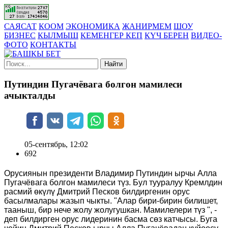
САЯСАТ
КООМ
ЭКОНОМИКА
ЖАНИРМЕМ
ШОУ
БИЗНЕС
КЫЛМЫШ
КЕМЕНГЕР КЕП
КҮЧ БЕРЕН
ВИДЕО-
ФОТО
КОНТАКТЫ
Найти
Путиндин Пугачёвага болгон мамилеси
ачыкталды
05-сентябрь, 12:02
692
Орусиянын президенти Владимир Путиндин ырчы Алла
Пугачёвага болгон мамилеси түз. Бул тууралуу Кремлдин
расмий өкүлү Дмитрий Песков билдиргенин орус
басылмалары жазып чыкты. "Алар бири-бирин билишет,
тааныш, бир нече жолу жолугушкан. Мамилелери түз ", -
деп билдирген орус лидеринин басма сөз катчысы. Буга