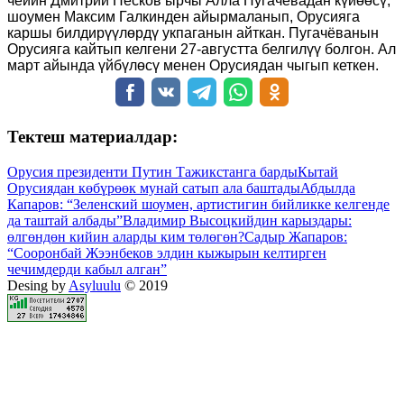
чейин Дмитрий Песков ырчы Алла Пугачёвадан күйөөсү,
шоумен Максим Галкинден айырмаланып, Орусияга
каршы билдирүүлөрдү укпаганын айткан. Пугачёванын
Орусияга кайтып келгени 27-августта белгилүү болгон. Ал
март айында үйбүлөсү менен Орусиядан чыгып кеткен.
Тектеш материалдар:
Орусия президенти Путин Тажикстанга барды
Кытай
Орусиядан көбүрөөк мунай сатып ала баштады
Абдылда
Капаров: “Зеленский шоумен, артистигин бийликке келгенде
да таштай албады”
Владимир Высоцкийдин карыздары:
өлгөндөн кийин аларды ким төлөгөн?
Садыр Жапаров:
“Сооронбай Жээнбеков элдин кыжырын келтирген
чечимдерди кабыл алган”
Desing by
Asyluulu
© 2019