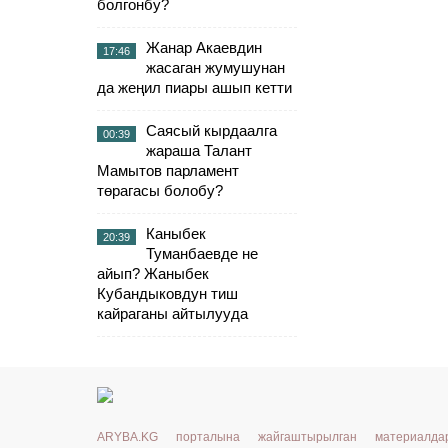
болгонбу?
Жанар Акаевдин
17:46
жасаган жумушунан
да жеңил пиары ашып кетти
Саясый кырдаалга
00:39
жараша Талант
Мамытов парламент
төрагасы болобу?
Каныбек
20:39
Туманбаевде не
айып? Жаныбек
Кубандыковдун тиш
кайраганы айтылууда
ARYBA.KG порталына жайгаштырылган материалд