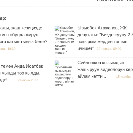
ар:
 ажы, жаш кезиңизде
Ырысбек Атажанов, ЖК
тин тобунда жүрүп,
депутаты: “Бизде сууну 2-
оого катыштыңыз беле?
чакырым жерден ташып
ичишет”
рель 19:30
22-январь 09:00
Сүйлөшкөн кызымдын
 төмөн Аида Исатбек
жашыруун видеолорун көр
ымынды төө кылды.
айлам кетти...
15-ноябрь 
лде!
23-июнь 23:51