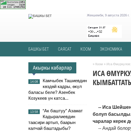
Жекшемби, 9 августа 2026 г.
БАШКЫ БЕТ
САЯСАТ
КООМ
ЭКОНОМИКА
»
Коом
» Иса Өмүркулов:
Акыркы кабарлар
ИСА ӨМҮРКУ
КЫМБАТТАТЫ
Камчыбек Ташиевдин
14:08
көздөй кадры, өкүл
баласы беле? Азенбек
Козукеев үн катса...
-- Иса Шейше
“Ак баштуу” Азамат
13:58
болуп басылды.
Кадыралиевдин
чаралар керек 
таасири артып, баарын
калчай баштадыбы?
-- Андай болор