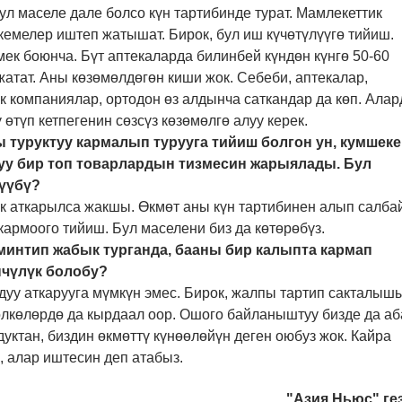
ул маселе дале болсо күн тартибинде турат. Мамлекеттик
кемелер иштеп жатышат. Бирок, бул иш күчөтүлүүгө тийиш.
ек боюнча. Бүт аптекаларда билинбей күндөн күнгө 50-60
атат. Аны көзөмөлдөгөн киши жок. Себеби, аптекалар,
 компаниялар, ортодон өз алдынча саткандар да көп. Ала
 өтүп кетпегенин сөзсүз көзөмөлгө алуу керек.
ы туруктуу кармалып турууга тийиш болгон ун, кумшеке
уу бир топ товарлардын тизмесин жарыялады. Бул
түүбү?
ук аткарылса жакшы. Өкмөт аны күн тартибинен алып салбай
кармоого тийиш. Бул маселени биз да көтөрөбүз.
р минтип жабык турганда, бааны бир калыпта кармап
нчүлүк болобу?
лдуу аткарууга мүмкүн эмес. Бирок, жалпы тартип сакталыш
 өлкөлөрдө да кырдаал оор. Ошого байланыштуу бизде да аб
уктан, биздин өкмөттү күнөөлөйүн деген оюбуз жок. Кайра
, алар иштесин деп атабыз.
"Азия Ньюс" ге