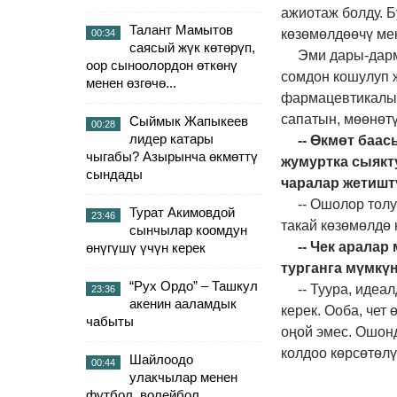
ажиотаж болду. Б
Талант Мамытов
көзөмөлдөөчү ме
00:34
саясый жүк көтөрүп,
Эми дары-дарм
оор сыноолордон өткөнү
сомдон кошулуп ж
менен өзгөчө...
фармацевтикалык
сапатын, мөөнөтү
Сыймык Жапыкеев
00:28
лидер катары
-- Өкмөт баас
чыгабы? Азырынча өкмөттү
жумуртка сыякт
сындады
чаралар жетиш
-- Ошолор тол
Турат Акимовдой
23:46
такай көзөмөлдө 
сынчылар коомдун
-- Чек арала
өнүгүшү үчүн керек
турганга мүмкү
“Рух Ордо” – Ташкул
-- Туура, идеа
23:36
акенин ааламдык
керек. Ооба, чет
чабыты
оңой эмес. Ошонд
колдоо көрсөтөлү
Шайлоодо
00:44
улакчылар менен
футбол, волейбол