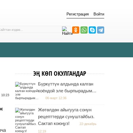
Регистрация
Войти
ЭҢ КӨП ОКУЛГАНДАР
Бүркүттүн алдында калган
коёндой эле бырпырадым…
 10:23
06-март 12:36
аж
Жөтөлдөн айыгууга сонун
рецепттерди сунуштайбыз.
Сактап коюңуз!
22-декабрь
нча
12:19