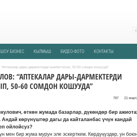
ШОУ БИЗНЕС
КЫЛМЫШ
ВИДЕО-ФОТО
КОНТАКТЫ
 “Аптекалар дары-дармектерди кымбаттатып, 50-60 сомдон кошууда”
ЛОВ: “АПТЕКАЛАР ДАРЫ-ДАРМЕКТЕРДИ
П, 50-60 СОМДОН КОШУУДА”
787 ᠌ ᠌ ᠌ ᠌᠌ ᠌ ᠌᠌
21-март,
нкулович, өткөн жумада базарлар, дүкөндөр бир ажиот
 Андай көрүнүштөр дагы да кайталанбас үчүн кандай
деп ойлойсуз?
ун мен бир жума мурун эле эскерткем. Көрдүңүздөр, ун бою