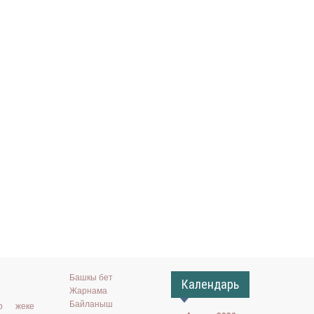
Башкы бет
Календарь
Жарнама
Байланыш
ар жеке