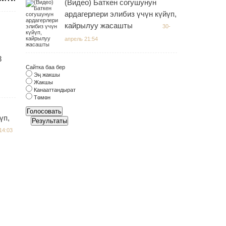
(Видео) Баткен согушунун
ардагерлери элибиз үчүн күйүп,
кайрылуу жасашты
30-
апрель 21:54
3
Сайтка баа бер
Эң жакшы
Жакшы
Канааттандырат
Төмөн
Голосовать
үп,
Результаты
14:03