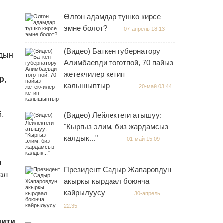
Өлгөн адамдар түшкө кирсе
эмне болот?
07-апрель 18:13
(Видео) Баткен губернатору
рдын
Алимбаевди тоготпой, 70 пайыз
жетекчилер кетип
р,
калышыптыр
20-май 03:44
,
(Видео) Лейлектеги атышуу:
"Кыргыз элим, биз жардамсыз
калдык..."
01-май 15:09
ы
Президент Садыр Жапаровдун
ал
акыркы кырдаал боюнча
кайрылуусу
30-апрель
22:35
зити