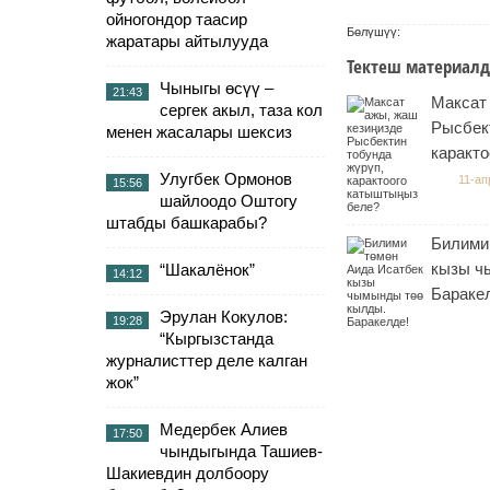
ойногондор таасир
Бөлүшүү:
жаратары айтылууда
Тектеш материалд
Чыныгы өсүү –
21:43
Максат
сергек акыл, таза кол
Рысбек
менен жасалары шексиз
каракт
Улугбек Ормонов
11-ап
15:56
шайлоодо Оштогу
штабды башкарабы?
Билими
кызы ч
“Шакалёнок”
14:12
Бараке
Эрулан Кокулов:
19:28
“Кыргызстанда
журналисттер деле калган
жок”
Медербек Алиев
17:50
чындыгында Ташиев-
Шакиевдин долбоору