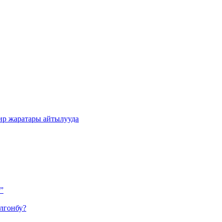
ир жаратары айтылууда
”
лгонбу?