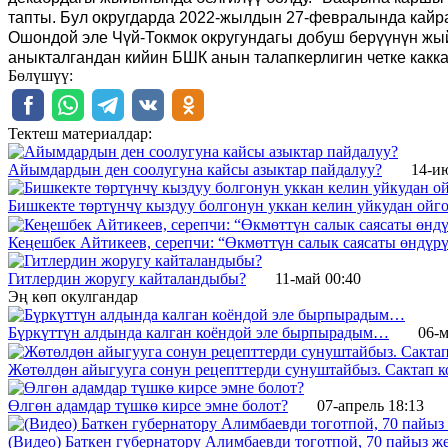
тапты. Бул округдарда 2022-жылдын 27-февралында кайра
Ошондой эле Чүй-Токмок округундагы добуш берүүнүн жый
аныкталгандан кийин БШК анын талапкерлигин четке какка
Бөлүшүү:
Тектеш материалдар:
Айымдардын ден соолугуна кайсы азыктар пайдалуу?
14-и
Бишкекте төртүнчү кыздуу болгонун уккан келин уйкудан ойг
Кеңешбек Айтикеев, серепчи: “Өкмөттүн салык саясаты өндүр
Гитлердин жоругу кайталандыбы?
11-май 00:40
Эң көп окулгандар
Бүркүттүн алдында калган коёндой эле бырпырадым…
06-м
Жөтөлдөн айыгууга сонун рецепттерди сунуштайбыз. Сактап к
Өлгөн адамдар түшкө кирсе эмне болот?
07-апрель 18:13
(Видео) Баткен губернатору Алимбаевди тоготпой, 70 пайыз 