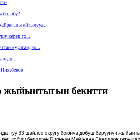
тти
ы болобу?
кайраганы айтылууда
у керек го...
ттан куулгандар...
лдар...
 Ниязбеков
о жыйынтыгын бекитти
даттуу 33 шайлоо округу боюнча добуш берүүнүн жыйынты
 көп добуш берилген Биринчи
М
ай жана Свердлов округд