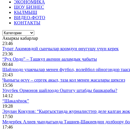
ЭКОНОМИКА
ШОУ БИЗНЕС
КЫЛМЫШ
ВИДЕО-ФОТО
КОНТАКТЫ
Акыркы кабарлар
23:46
Турат Акимовдой сынчылар коомдун өнүгүшү үчүн керек
23:36
“Рух Ордо” – Ташкул акенин ааламдык чабыты
00:44
Шайлоодо улакчылар менен футбол, волейбол ойногондор таас
21:43
Чыныгы өсүү – сергек акыл, таза кол менен жасалары шексиз
15:56
Улугбек Ормонов шайлоодо Оштогу штабды башкарабы?
14:12
“Шакалёнок”
19:28
Эрулан Кокулов: “Кыргызстанда журналисттер деле калган жок
17:50
Медербек Алиев чындыгында Ташиев-Шакиевдин долбоору бо
17:46