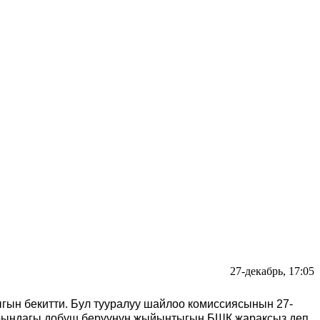
27-декабрь, 17:05
гын бекитти. Бул тууралуу шайлоо комиссиясынын 27-
арындагы добуш берүүнүн жыйынтыгын БШК жараксыз деп