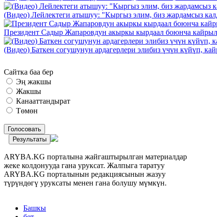
(Видео) Лейлектеги атышуу: "Кыргыз элим, биз жардамсыз калд
Президент Садыр Жапаровдун акыркы кырдаал боюнча кайрыл
(Видео) Баткен согушунун ардагерлери элибиз үчүн күйүп, к
Сайтка баа бер
Эң жакшы
Жакшы
Канааттандырат
Төмөн
Голосовать
Результаты
ARYBA.KG порталына жайгаштырылган материалдар
жеке колдонууда гана уруксат. Жалпыга таратуу
ARYBA.KG порталынын редакциясынын жазуу
түрүндөгү уруксаты менен гана болушу мүмкүн.
Башкы
бет