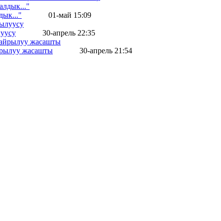
ык..."
01-май 15:09
уусу
30-апрель 22:35
айрылуу жасашты
30-апрель 21:54