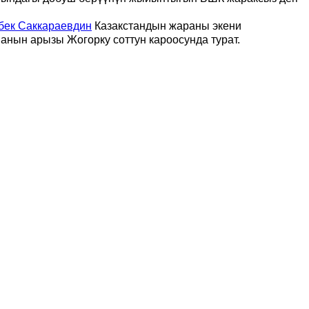
бек Саккараевдин
Казакстандын жараны экени
 анын арызы Жогорку соттун кароосунда турат.