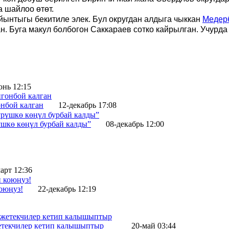
 шайлоо өтөт.
ынтыгы бекитиле элек. Бул округдан алдыга чыккан
Медер
н. Буга макул болбогон Саккараев сотко кайрылган. Учурда
юнь 12:15
онбой калган
12-декабрь 17:08
үшкө көңүл бурбай калды”
08-декабрь 12:00
арт 12:36
оюңуз!
22-декабрь 12:19
жетекчилер кетип калышыптыр
20-май 03:44