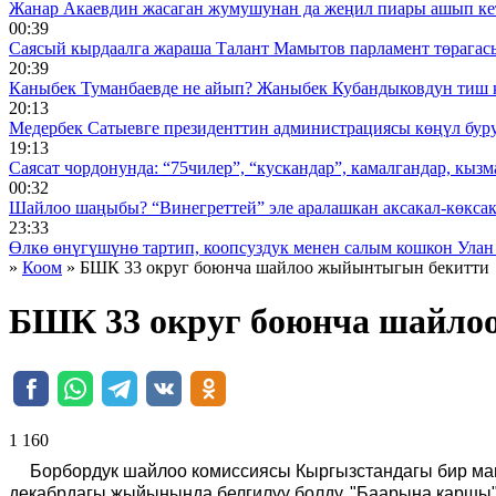
Жанар Акаевдин жасаган жумушунан да жеңил пиары ашып ке
00:39
Саясый кырдаалга жараша Талант Мамытов парламент төрагас
20:39
Каныбек Туманбаевде не айып? Жаныбек Кубандыковдун тиш 
20:13
Медербек Сатыевге президенттин администрациясы көңүл буруш
19:13
Саясат чордонунда: “75чилер”, “кускандар”, камалгандар, кызма
00:32
Шайлоо шаңыбы? “Винегреттей” эле аралашкан аксакал-көксака
23:33
Өлкө өнүгүшүнө тартип, коопсуздук менен салым кошкон Улан
»
Коом
» БШК 33 округ боюнча шайлоо жыйынтыгын бекитти
БШК 33 округ боюнча шайло
1 160 ᠌ ᠌ ᠌ ᠌᠌ ᠌ ᠌᠌
Борбордук шайлоо комиссиясы Кыргызстандагы бир ман
декабрдагы жыйынында белгилүү болду. "Баарына каршы"