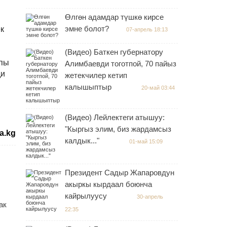
Өлгөн адамдар түшкө кирсе
эмне болот?
к
07-апрель 18:13
(Видео) Баткен губернатору
лпы
Алимбаевди тоготпой, 70 пайыз
ди
жетекчилер кетип
н
калышыптыр
20-май 03:44
(Видео) Лейлектеги атышуу:
"Кыргыз элим, биз жардамсыз
a.kg
калдык..."
01-май 15:09
Президент Садыр Жапаровдун
акыркы кырдаал боюнча
кайрылуусу
30-апрель
ак
22:35