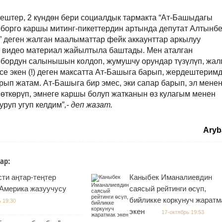
дештер
,
2 күндөн бери социалдык тармакта
“
Ат-Башыдагы
рборго каршы митинг-пикеттердин артында депутат Алтынбе
”
деген жалган маалыматтар фейк аккаунттар аркылуу
н видео материал жайылтыла баштады. Мен аталган
рбордун салынышын колдоп, жумушчу орундар түзүлүп, жа
се экен
(!)
деген максатта Ат-Башыга барып, жердештерим
ырып жат
ам
. Ат-Башыга бир эмес
,
эки сапар барып
,
эл мене
өткөрүп, эмнеге каршы болуп жатканын өз кулагым менен
уруп угуп келдим”
,- деп жазат.
Aryb
ар:
ти аңтар-теңтер
Каныбек Иманалиевдин
 Америка жазуучусу
саясый рейтинги өсүп,
бийликке коркунуч жаратм
 19:30
экен
17-октябрь 19:53