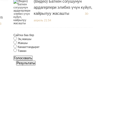
(Видео) Баткен согушунун
ардагерлери элибиз үчүн күйүп,
кайрылуу жасашты
30-
уп
апрель 21:54
3
Сайтка баа бер
Эң жакшы
Жакшы
Канааттандырат
Төмөн
Голосовать
Результаты