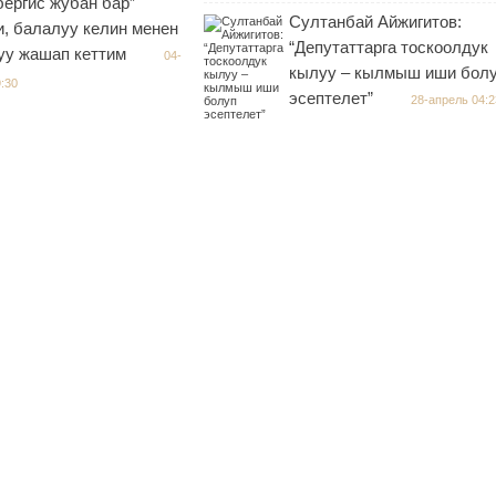
бергис жубан бар”
Cултанбай Айжигитов:
, балалуу келин менен
“Депутаттарга тоскоолдук
уу жашап кеттим
04-
кылуу – кылмыш иши бол
:30
эсептелет”
28-апрель 04:2