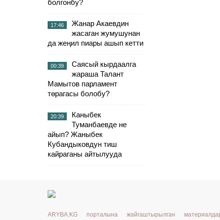
болгонбу?
Жанар Акаевдин
17:46
жасаган жумушунан
да жеңил пиары ашып кетти
Саясый кырдаалга
00:39
жараша Талант
Мамытов парламент
төрагасы болобу?
Каныбек
20:39
Туманбаевде не
айып? Жаныбек
Кубандыковдун тиш
кайраганы айтылууда
ARYBA.KG порталына жайгаштырылган материалд