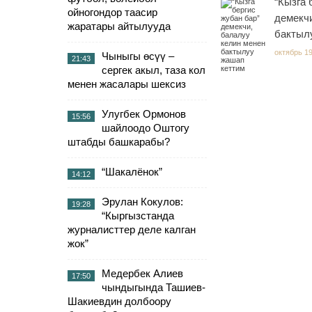
“Кызга 
ойногондор таасир
демекчи
жаратары айтылууда
бактыл
октябрь 19
Чыныгы өсүү –
21:43
сергек акыл, таза кол
менен жасалары шексиз
Улугбек Ормонов
15:56
шайлоодо Оштогу
штабды башкарабы?
“Шакалёнок”
14:12
Эрулан Кокулов:
19:28
“Кыргызстанда
журналисттер деле калган
жок”
Медербек Алиев
17:50
чындыгында Ташиев-
Шакиевдин долбоору