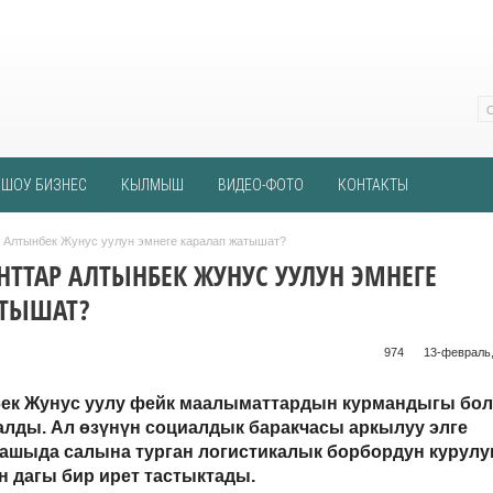
ШОУ БИЗНЕС
КЫЛМЫШ
ВИДЕО-ФОТО
КОНТАКТЫ
р Алтынбек Жунус уулун эмнеге каралап жатышат?
НТТАР АЛТЫНБЕК ЖУНУС УУЛУН ЭМНЕГЕ
АТЫШАТ?
974 ᠌ ᠌ ᠌ ᠌᠌ ᠌ ᠌᠌
13-февраль,
ек Жунус уулу фейк маалыматтардын курмандыгы бо
алды. Ал өзүнүн социалдык баракчасы аркылуу элге
ашыда салына турган логистикалык борбордун курул
н дагы бир ирет тастыктады.