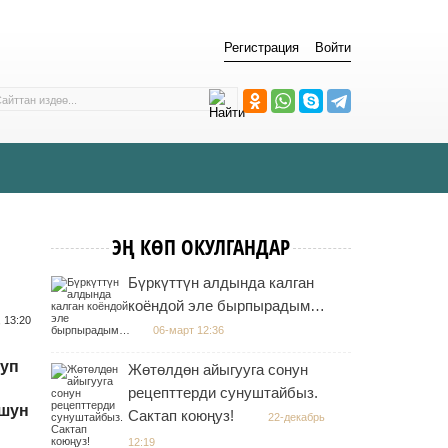
Регистрация
Войти
ЭҢ КӨП ОКУЛГАНДАР
Бүркүттүн алдында калган
коёндой эле бырпырадым…
 13:20
06-март 12:36
луп
Жөтөлдөн айыгууга сонун
рецепттерди сунуштайбыз.
ушун
Сактап коюңуз!
22-декабрь
12:19