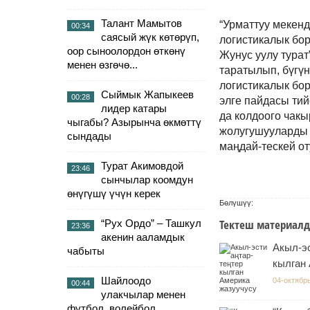
Талант Мамытов
“Урматтуу мекен
00:34
саясый жүк көтөрүп,
логистикалык бо
оор сыноолордон өткөнү
Жунус уулу турат
менен өзгөчө...
таратылып, бүгү
логистикалык бо
Сыймык Жапыкеев
00:28
элге пайдасы тий
лидер катары
да колдоого чак
чыгабы? Азырынча өкмөттү
жолугушууларды 
сындады
маңдай-тескей от
Турат Акимовдой
23:46
сынчылар коомдун
өнүгүшү үчүн керек
Бөлүшүү:
Тектеш материалд
“Рух Ордо” – Ташкул
23:36
акенин ааламдык
Акыл-эс
чабыты
кылган
Шайлоодо
04-октябрь
00:44
улакчылар менен
футбол, волейбол