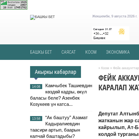
Жекшемби, 9 августа 2026 г.
БАШКЫ БЕТ
САЯСАТ
КООМ
ЭКОНОМИКА
»
Коом
» Фейк аккаунтта
Акыркы кабарлар
ФЕЙК АККАУ
КАРАЛАП Ж
Камчыбек Ташиевдин
14:08
көздөй кадры, өкүл
баласы беле? Азенбек
Козукеев үн катса...
Депутат Алтынб
“Ак баштуу” Азамат
13:58
жатканын жар с
Кадыралиевдин
кайрылып, Ат-Б
таасири артып, баарын
колдой турганы
калчай баштадыбы?