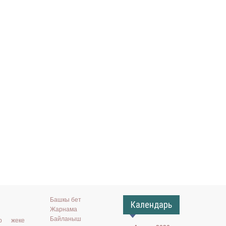
Башкы бет
Календарь
Жарнама
Байланыш
ар жеке