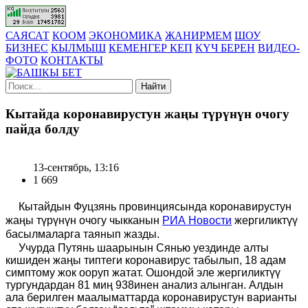
САЯСАТ
КООМ
ЭКОНОМИКА
ЖАНИРМЕМ
ШОУ
БИЗНЕС
КЫЛМЫШ
КЕМЕНГЕР КЕП
КҮЧ БЕРЕН
ВИДЕО-
ФОТО
КОНТАКТЫ
Найти
Кытайда коронавирустун жаңы түрүнүн очогу
пайда болду
13-сентябрь, 13:16
1 669
Кытайдын Фуцзянь провинциясында коронавирустун
жаңы түрүнүн очогу чыкканын
РИА Новости
жергиликтүү
басылмаларга таянып жазды.
Учурда Путянь шаарынын Сянью уездинде алты
кишиден жаңы типтеги коронавирус табылып, 18 адам
симптому жок ооруп жатат. Ошондой эле жергиликтүү
тургундардан 81 миң 938инен анализ алынган. Алдын
ала берилген маалыматтарда коронавирустун варианты