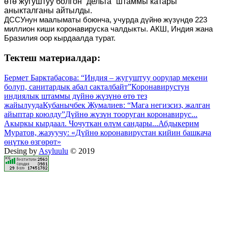
өтө жугуштуу болгон “дельта” штаммы катары
аныкталганы айтылды.
ДССУнун маалыматы боюнча, учурда дүйнө жүзүндө 223
миллион киши коронавируска чалдыкты. АКШ, Индия жана
Бразилия оор кырдаалда турат.
Тектеш материалдар:
Бермет Барктабасова: “Индия – жугуштуу оорулар мекени
болуп, санитардык абал сакталбайт”
Коронавирустун
индиялык штаммы дүйнө жүзүнө өтө тез
жайылууда
Кубанычбек Жумалиев: “Мага негизсиз, жалган
айыптар коюлду”
Дүйнө жүзүн тооруган коронавирус...
Акыркы кырдаал. Чочуткан өлүм сандары...
Абдыкерим
Муратов, жазуучу: «Дүйнө коронавирустан кийин башкача
өңүткө өзгөрөт»
Desing by
Asyluulu
© 2019