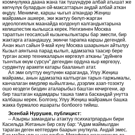
коомчулукка даана жана так түшүндүрө албай атышат же
көпчүлүк булардын ой-максаттарын аңдай албай аткан
өңдүү. Менимче, каршы чыгып аткандар Жеңиш
майрамын ашкере, эки жактуу бөлүп-жарган
идеологиялык маанайда колдонуп калгандыктарына
келишпестик кылышса керек. Негизинен Москва
тараптын геосаясый кызыкчылыктары бар эмеспи, бир
жактарга атаандашуу, экинчи тарапка каршы дегендей.
Анан жыл сайын 9-май күнү Москва шаарынын айтылуу
Кызыл аянтына парад кылып, адамзатка таасир бере
турган аскер техникаларын көргөзүп атканы “дүйнөгө
тынчтык өкүм сүрсүн” дегендин ордуна кыр көргөзүү,
сүрдөнтүү аракети катары бааланып атат.
Ал эми олуттуу өңүтүнөн караганда, Улуу Жеңиш
майрамы, анын адамзатка калтырган тарых-таржымалы,
канчалаган өмүрлөр кыйылганы, дээрлик азап-тозокту
ошо кездеги биздин аталарыбыз баштан кечиргени, ар
бир таштаган кадамдары ташка тамга баскандай унутта
калбашы керек. Болгону, Улуу Жеңиш майрамын башка
жакка бурмалоо ишараты болбоого тийиш.
Эсенбай Нурушев, публицист:
-- Азыркы замандагы атактуу психиатрлардын бири
Касильда Жетанын бир сөзү бар: “Адам маймылдан
тараган деген кептердин баарын унуткула. Андай эмес.