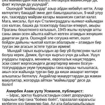
Биз маймылдын нак өзүбүз. Метафора маанисинде да,
факт жүзүндө да ушундай”.
Ошондой “маймылдар” азыр абдан көбөйүп кетти. Алар
көлчүктөгү бакадай эмне деп бакылдашпасын, 9-май улуу
күн, таасирдүү майрам катары маанисин сактап калат.
Мага, мисалы, бул күн Сталинграддагы кыямат-кайымдан
соо калган, башка да тозокторду баштан өткөрүп, акыры
Праганы бошотконго катышып, 1945-жылы күзүндө алты
саны аман-эсен айылга кайтып келген атамдын жеңишин
даңктаган дата. Ошондой эле согушка кетип, ошол
бойдон дайыны чыкпай калган абаларым – атамдын бир
тууган эки агасын эстете турган ирмем!
Мындай тарых кыргыздын ар бир үй-бүлөсүнөн чыгат
болуш керек. Демек, бул күн кыргыз үчүн да ыйык. Ушул
учурдагы парадга, менимче, европалык нацистердин,
эски совет жергесиндеги дезертирлер менен бозгун-
тозгундардын укум-тукумдары гана каршы чыгышпаса,
акыл-эси жайында турган бир да киши акаарат келтире
алышпасы белгилүү. Андайлар маңкурттардан да жаман
макулуктар, жогоруда айткан “маймылдар” десе да
болот!
Амирбек Азам уулу Усманов, публицист:
-- Ырас, эрктүү Кыргызстандын совет доорундагы
тарыхын бир гана “боёкко боёп”, таразалап карагысы
келбеген кээ бирөөлөр бар. Ал ата-бабаларыбыздын