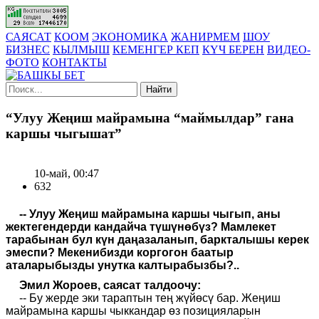
САЯСАТ
КООМ
ЭКОНОМИКА
ЖАНИРМЕМ
ШОУ
БИЗНЕС
КЫЛМЫШ
КЕМЕНГЕР КЕП
КҮЧ БЕРЕН
ВИДЕО-
ФОТО
КОНТАКТЫ
Найти
“Улуу Жеңиш майрамына “маймылдар” гана
каршы чыгышат”
10-май, 00:47
632
-- Улуу Жеңиш майрамына каршы чыгып, аны
жектегендерди кандайча түшүнөбүз? Мамлекет
тарабынан бул күн даңазаланып, баркталышы керек
эмеспи? Мекенибизди коргогон баатыр
аталарыбызды унутка калтырабызбы?..
Эмил Жороев, саясат талдоочу:
-- Бу жерде эки тараптын тең жүйөсү бар. Жеңиш
майрамына каршы чыккандар өз позицияларын