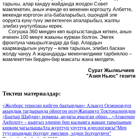
тарыхы, алар кандуу майданда жоодон Совет
мамлекетин, анын ичинде өз мекенин коргошту. Албетте,
мекенди коргогон ата-бабаларыбыз, ошондой эле
оорукта күнү-түнү эмгектенген апаларыбыз, жалпы
элибиз унутулбашы керек.
Согушка 360 миңден көп кыргызстандык кеткен, анын
ичинен 100 миңге жакыны курман болгон. Эмгек
фронтуна чакырылгандар да бар. Алардын
каармандыгын унутуу – өлкө тарыхын, элибиз баскан
жолду чануу. А жарандарды мекенчилдикке тарбиялоо –
мамлекеттин бирден-бир максаты жана милдети.
Сурат Жылкычиев
"Азия Ньюс" гезити
Тектеш материалдар:
«Жолборс терисин кийген баатырдын» Алыкул Осмоновдун
акындык тагдырында ойногон ролу
Жапаркул Токтоналиевдин
«Баатыр Шабдан» романы, андагы ачылган образ…
«Атакенин
Акболот» ‒ кыргыз элинин бир кылымга жакын тарыхынын
көркөм чагылышы
Ата журттун улуттук идеологиясы
“Мен
тууганымдын болушу эмесмин, элдин болушумун”