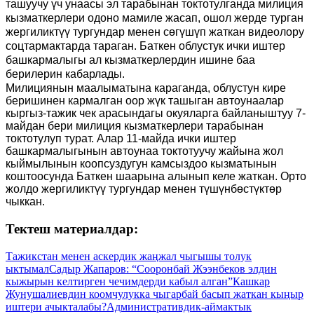
ташуучу үч унаасы эл тарабынан токтотулганда милиция
кызматкерлери одоно мамиле жасап, ошол жерде турган
жергиликтүү тургундар менен сөгүшүп жаткан видеолору
соцтармактарда тараган.
Баткен облустук ички иштер
башкармалыгы ал кызматкерлердин ишине баа
берилерин кабарлады.
Милициянын маалыматына караганда, облустун кире
беришинен кармалган оор жүк ташыган автоунаалар
кыргыз-тажик чек арасындагы окуяларга байланыштуу 7-
майдан бери милиция кызматкерлери тарабынан
токтотулуп турат. Алар 11-майда ички иштер
башкармалыгынын автоунаа токтотуучу жайына жол
кыймылынын коопсуздугун камсыздоо кызматынын
коштоосунда Баткен шаарына алынып келе жаткан. Орто
жолдо жергиликтүү тургундар менен түшүнбөстүктөр
чыккан.
Тектеш материалдар:
Тажикстан менен аскердик жаңжал чыгышы толук
ыктымал
Садыр Жапаров: “Сооронбай Жээнбеков элдин
кыжырын келтирген чечимдерди кабыл алган”
Кашкар
Жунушалиевдин коомчулукка чыгарбай басып жаткан кыңыр
иштери ачыкталабы?
Административдик-аймактык