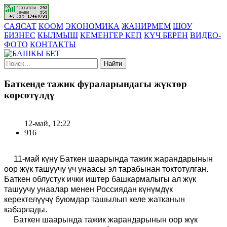
САЯСАТ
КООМ
ЭКОНОМИКА
ЖАНИРМЕМ
ШОУ
БИЗНЕС
КЫЛМЫШ
КЕМЕНГЕР КЕП
КҮЧ БЕРЕН
ВИДЕО-
ФОТО
КОНТАКТЫ
Найти
Баткенде тажик фураларындагы жүктөр
көрсөтүлдү
12-май, 12:22
916
11-май күнү Баткен шаарында тажик жарандарынын
оор жүк ташуучу үч унаасы эл тарабынан токтотулган.
Баткен облустук ички иштер башкармалыгы ал жүк
ташуучу унаалар менен Россиядан күнүмдүк
керектелүүчү буюмдар ташылып келе жатканын
кабарлады.
Баткен шаарында тажик жарандарынын оор жүк