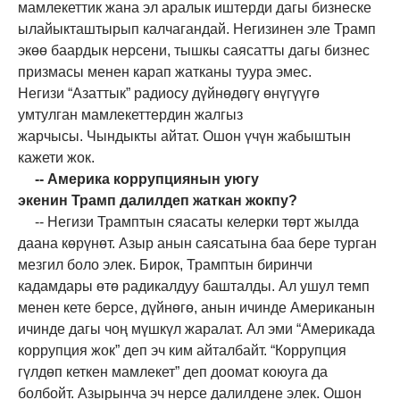
мамлекеттик жана эл аралык иштерди дагы бизнеске
ылайыкташтырып калчагандай.
Негизинен эле Трамп
экөө баардык нерсени
,
тышкы
саясатты дагы бизнес
призмасы менен карап жатканы туура эмес.
Негизи
“А
заттык
”
радиосу дүйнөд
өгү өнүгүүгө
умтулган
мамлекеттердин жалгыз
жарчысы.
Ч
ындыкты айтат. Ошон үчүн жабыштын
кажети жок.
-
-
Америка коррупциянын уюгу
экенин
Трамп
далилдеп жаткан жокпу?
-
-
Негизи Трамптын сяасаты келерки төрт жылда
даана көрүнөт. Азыр анын саясатына баа бере турган
мезгил боло элек. Бирок, Трамптын биринчи
кадамдары өтө радикалдуу б
ашталды
. Ал ушул темп
менен кете
берсе
, дүйнө
гө,
анын ичинде Американын
ичинде дагы чоң мүшкүл
жаралат
. Ал эми
“
Америкада
коррупция жок
”
деп эч ким айталбайт.
“
Коррупция
гүлдөп кеткен мамлекет
”
деп доомат кою
у
га да
болбойт. Азырынча эч нерсе далилдене элек. Ошон