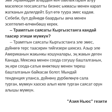
эми
У
краинадан
алардын
кен байлыктарын алуу
маселеси геосаясатты бизнес
ыкмасы
менен карап
жатканын далилдейт. Бул өтө туура эмес кадам.
Себеби, бул дүйнөдө баардыгы акча менен
эсептел
ип-
өлчөнбөшү керек.
-
-
Трамптын саясаты Кыргызстанга кандай
таасир этиши мүмкүн?
--
Трамптын саясаты Кыргызстанга эле эмес,
дүйнөгө терс таасирин тийгиз
е
ри шексиз. Азыр эле
Американын жакынкы кошуналары
,
эң жакын деген
Канада
,
Мексика менен соода согушу башталганын,
эң ири с
о
ода
-
сатык өнөктөшү менен тиреш
башталганын байкасак болот. Мындай
тенденция
уланса
, дүйнөнү дүрбөлөңгө сала
турган
,
мүмкүн ха
оско
алып келе турган саясат орун
алышы мүмкүн.
"Азия Ньюс" гезити