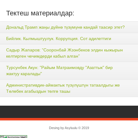
Тектеш материалдар:
Дональд Трамп жаңы дүйнө түзүмүнө кандай таасир этет?
Бийлик. Кылмыштуулук. Коррупция. Сот адилеттиги
Садыр Жапаров: “Сооронбай Жээнбеков элдин кыжырын
келтирген чечимдерди кабыл алган”
Турсунбек Акун: "Райым Матраимовду "Азаттык" бир
жактуу каралады"
Административдик-аймактык түзүлүштүн татаалдыгы же
Төлөбек агабыздын төлгө ташы
Desing by
Asyluulu
© 2019