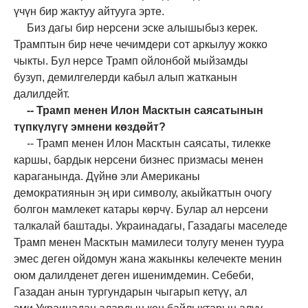
үчүн бир жактуу айтууга
эрте
.
Биз дагы бир нерсени эске алышыбыз керек.
Трамптын бир нече чечимдери сот аркылуу жокко
чыкты. Бул нерсе Трамп ойлонбой мыйзамды
бузуп,
демилгелерди
кабыл алып жатканын
далилдейт.
-
-
Трамп менен Илон Масктын саясатынын
түпкүлүгү эмнени көздөйт?
-
-
Трамп менен Илон Масктын саясаты
,
тилекке
каршы, бардык нерсени бизнес призмасы менен
кара
ганында
. Дүйнө эли Американы
демократиянын
эң ири
символу, акыйкаттын очогу
болгон мамлекет катары көрчү. Булар ал нерсени
талкалай баштады. Украинадагы
,
Газадагы маселеде
Трамп менен Масктын мамилеси толугу менен туура
эмес деген ойдомун
ж
ана жакынкы келечекте менин
оюм далилденет деген ишенимдемин. Себеби,
Газадан
анын
тургундарын чыгарып кетүү, ал