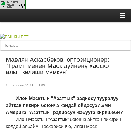
Мавлян Аскарбеков, оппозиционер:
“Трамп менен Маск дүйнөнү хаоско
алып келиши мүмкүн”
15-февраль, 21:14
1 838
-- Илон Масктын “Азаттык” радиосу тууралуу
айткан пикири боюнча кандай ойдосуз? Эми
Америка "Азаттык" радиосун жабууга киришеби?
-- Илон Масктын “Азаттык” боюнча айткан пикирин
колдой албайм. Тескерисинче, Илон Маск