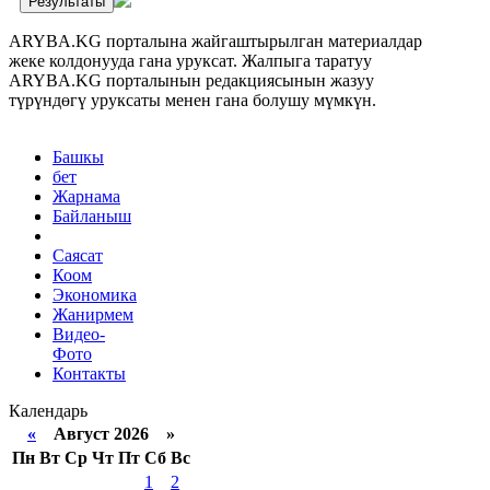
Результаты
ARYBA.KG порталына жайгаштырылган материалдар
жеке колдонууда гана уруксат. Жалпыга таратуу
ARYBA.KG порталынын редакциясынын жазуу
түрүндөгү уруксаты менен гана болушу мүмкүн.
Башкы
бет
Жарнама
Байланыш
Саясат
Коом
Экономика
Жанирмем
Видео-
Фото
Контакты
Календарь
«
Август 2026 »
Пн
Вт
Ср
Чт
Пт
Сб
Вс
1
2