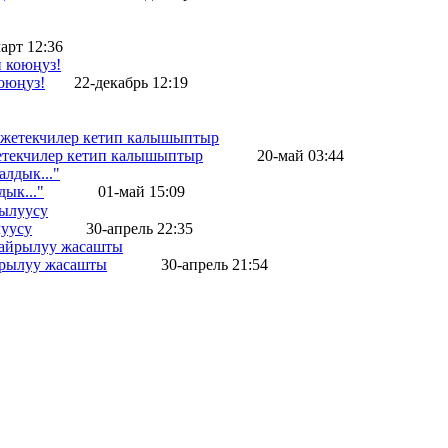
арт 12:36
оюңуз!
22-декабрь 12:19
жетекчилер кетип калышыптыр
20-май 03:44
ык..."
01-май 15:09
уусу
30-апрель 22:35
айрылуу жасашты
30-апрель 21:54