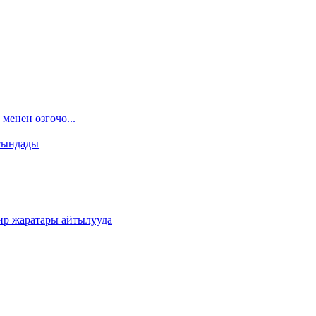
менен өзгөчө...
сындады
ир жаратары айтылууда