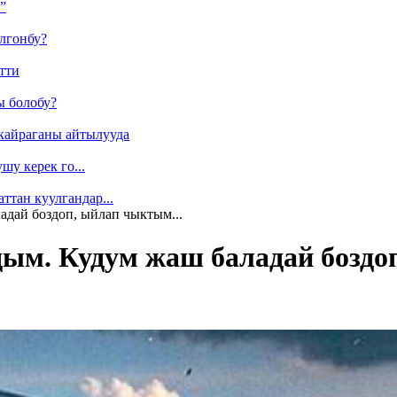
”
лгонбу?
тти
ы болобу?
кайраганы айтылууда
у керек го...
ттан куулгандар...
адай боздоп, ыйлап чыктым...
ым. Кудум жаш баладай боздо