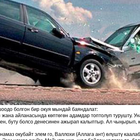
оодо болгон
бир
окуя мындай баяндалат:
жана айланасында көптөгөн адамдар топтолуп турушту. Ун
ткен, буту болсо денесинен ажырап калыптыр. Ал чыңырып,
 намаз окубайт элем
го, Валлохи (Аллага ант) өлүштү каала