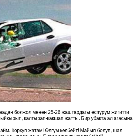
аадан болжол менен 25-26 жаштардагы өспүрүм жигитти
 кыйкырып, калтырап-какшап жатты.
Бир убакта ал агасына
байм. Коркуп жатам
!
Өлгүм келбейт! Майып болуп, шал