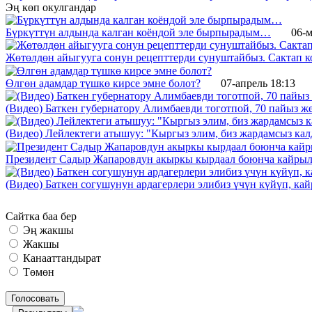
Эң көп окулгандар
Бүркүттүн алдында калган коёндой эле бырпырадым…
06-м
Жөтөлдөн айыгууга сонун рецепттерди сунуштайбыз. Сактап к
Өлгөн адамдар түшкө кирсе эмне болот?
07-апрель 18:13
(Видео) Баткен губернатору Алимбаевди тоготпой, 70 пайыз 
(Видео) Лейлектеги атышуу: "Кыргыз элим, биз жардамсыз калд
Президент Садыр Жапаровдун акыркы кырдаал боюнча кайрыл
(Видео) Баткен согушунун ардагерлери элибиз үчүн күйүп, к
Сайтка баа бер
Эң жакшы
Жакшы
Канааттандырат
Төмөн
Голосовать