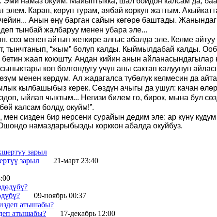
. Эми намаз окуйм. Майыптыкка, шал бойдон калсам да, б
т элем. Карап, көрүп турам, аябай коркуп жаттым.
Акыйкатта
нга чейин... Анын өңү барган сайын көгөрө баштады. Жанын
- деп тынбай жалбаруу менен убара эле...
, сөз менен айтып жеткире алгыс абалда эле. Келме айтуу б
т, тынчтанып, “жым” болуп калды. Кыймылдабай калды. Ооба,
 бетин жаап коюшту. Андан кийин анын айланасындагылар
а сыныктары көп болгондугу үчүн аны сактап калуунун айлас
үм менен көрдүм. Ал жадагалса түбөлүк келмесин да айта 
ык кылбашыбыз керек. Сөздүн ачыгы да ушул: качан өлөрү
здоп, ыйлап чыктым...
Негизи билем го
,
бирок, мына бул сөз
лбөй калсам болду
,
окуйм
!
”
.
к, мен сизден бир нерсени сурайын дедим эле
: а
р күнү куду
 Ошондо намаздарыбызды корккон абалда окуйбуз.
ертүү зарыл
21-март 23:40
:00
өдүбү?
09-ноябрь 00:37
здеп атышабы?
17-декабрь 12:00