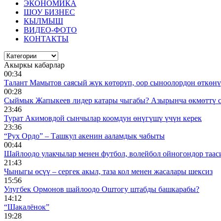
ЭКОНОМИКА
ШОУ БИЗНЕС
КЫЛМЫШ
ВИДЕО-ФОТО
КОНТАКТЫ
Акыркы кабарлар
00:34
Талант Мамытов саясый жүк көтөрүп, оор сыноолордон өткөнү 
00:28
Сыймык Жапыкеев лидер катары чыгабы? Азырынча өкмөттү 
23:46
Турат Акимовдой сынчылар коомдун өнүгүшү үчүн керек
23:36
“Рух Ордо” – Ташкул акенин ааламдык чабыты
00:44
Шайлоодо улакчылар менен футбол, волейбол ойногондор таас
21:43
Чыныгы өсүү – сергек акыл, таза кол менен жасалары шексиз
15:56
Улугбек Ормонов шайлоодо Оштогу штабды башкарабы?
14:12
“Шакалёнок”
19:28