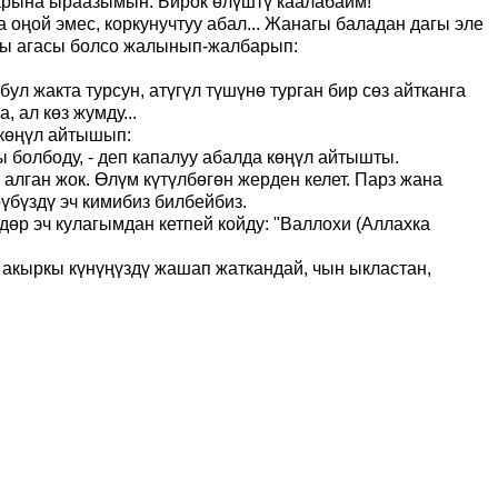
аарына ыраазымын. Бирок өлүштү каалабайм!”
 оңой эмес, коркунучтуу абал... Жанагы баладан дагы эле
дагы агасы болсо жалынып-жалбарып:
ул жакта турсун, атүгүл түшүнө турган бир сөз айтканга
 ал көз жумду...
 көңүл айтышып:
ы болбоду, - деп капалуу абалда көңүл айтышты.
алган жок. Өлүм күтүлбөгөн жерден келет. Парз жана
бүздү эч кимибиз билбейбиз.
дөр эч кулагымдан кетпей койду:
"Валлохи (Аллахка
м акыркы күнүңүздү жашап жаткандай
,
чын ыкластан,