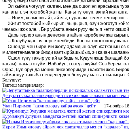
болуп, өмүр бою баса албай калсам да мейли, ыраазымын
Эл кыйла чогулуп калган, мен да ошол эл арасында тура
кан агып, эч токтобой жатты. Каны түгөнүп, акпай калга
-- Иним, келмени айт, айтчы, суранам, келме келтиргин! 
Жигит токтобой кыйкырып, чыңырып, өзүн жоготуп койгон
чамасы жок эле... Бир убакта анын руху чыгып кетти окшой
Дарыгерлер анын денесин атайын керебетке жаткырып,
-- Колубуздан эч нерсе келбеди. Көп кан жоготкону жан
Ошондо мен биринчи жолу адамдын өлүп жатканын өз көз
милдеттенмелерибизди калтырбашыбыз, эч качан шалаакыл
Ошол түнү такыр уктай албадым.
Кудум жаш баладай бо
касам), намаз окуйм. Өлбөйүн
,
сөзсүз окуйм! Сөз берем, ө
Ооба, бул орунда менин пикирлерим
д
ин кажети жок. Биро
ыймандуу, такыба пенделерден болууну максат кылыңыз.
Бөлүшүү:
Тектеш материалдар:
Депутаттыкка талапкерлердин психикалык саламаттыгын текш
Улан Пиримов “казинолорду кайра ачсак” дейт
17-ноябрь 18
Курманкул Зулушев мандатка жетпей жатып спикерликти көзд
Икрам Илмияновду айрым лөк саясатчылар менен “каралар” и