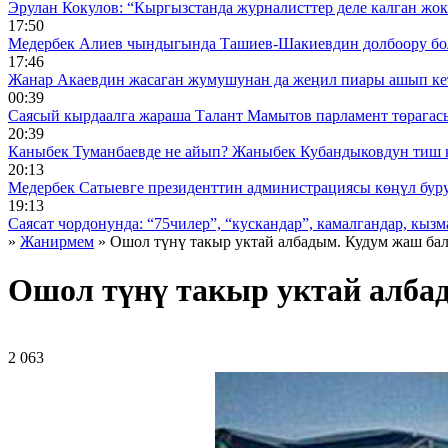
Эрулан Кокулов: “Кыргызстанда журналисттер деле калган жок
17:50
Медербек Алиев чындыгында Ташиев-Шакиевдин долбоору бо
17:46
Жанар Акаевдин жасаган жумушунан да жеңил пиары ашып ке
00:39
Саясый кырдаалга жараша Талант Мамытов парламент төрагас
20:39
Каныбек Туманбаевде не айып? Жаныбек Кубандыковдун тиш 
20:13
Медербек Сатыевге президенттин администрациясы көңүл буруш
19:13
Саясат чордонунда: “75чилер”, “кускандар”, камалгандар, кызма
»
Жанирмем
» Ошол түнү такыр уктай албадым. Кудум жаш бал
Ошол түнү такыр уктай албад
2 063 ᠌ ᠌ ᠌ ᠌᠌ ᠌ ᠌᠌