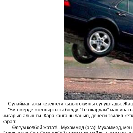
Сулайман ажы кезектеги кызык окуяны сунуштады. Ж
аш
“
Бир жерде жол кырсыгы болду.
“
Тез жардам
”
машинасы 
чыгарып алышты.
К
ара канга чыланып, денеси эзилип ке
карап:
-
- Өлгүм келбей жатат
!
.. Мухаммед (ага)! Мухаммед, мен