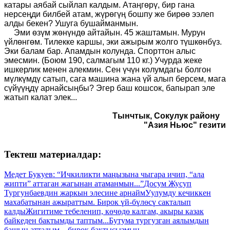
катары аябай сыйлап калдым. Атаңгөрү, бир гана
нерсеңди билбей атам, жүрөгүң бошпу же бирөө ээлеп
алды бекен? Ушуга бушайманмын.
Эми өзүм жөнүндө айтайын. 45 жаштамын. Мурун
үйлөнгөм. Тилекке каршы, эки ажырым жолго түшкөнбүз.
Эки балам бар. Апамдын колунда. Спорттон алыс
эмесмин. (Боюм 190, салмагым 110 кг.) Учурда жеке
ишкерлик менен алекмин. Сен үчүн колумдагы болгон
мүлкүмдү сатып, сага машина жана үй алып берсем, мага
сүйүүңдү арнайсыңбы? Эгер баш кошсок, бапырап эле
жатып калат элек...
Тынчтык, Сокулук району
"Азия Ньюс" гезити
Тектеш материалдар:
Медет Букуев: “Ичкиликти маңызына чыгара ичип, “ала
жипти” аттаган жагынан атаманмын...”
Досум Жусуп
Тургунбаевдин жаркын элесине арнайм
Уулумду кечиккен
махабатынан ажыраттым. Бирок үй-бүлөсү сакталып
калды
Жигитиме тебеленип, көчөдө калгам, акыры казак
байкеден бактымды таптым...
Бутума тургузган аялымдын
башын аттадым... бирок бактысызмын