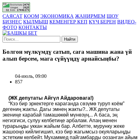
САЯСАТ
КООМ
ЭКОНОМИКА
ЖАНИРМЕМ
ШОУ
БИЗНЕС
КЫЛМЫШ
КЕМЕНГЕР КЕП
КҮЧ БЕРЕН
ВИДЕО-
ФОТО
КОНТАКТЫ
Найти
Болгон мүлкүмдү сатып, сага машина жана үй
алып берсем, мага сүйүүңдү арнайсыңбы?
04-июль, 09:00
857
(ЖК депутаты Айгүл Айдаровага!)
“Кээ бир эркектерге караганда сөзүмө туруп коём”
дегениң жакты. Дагы эмнең жакты?.. ЖК депутаты
экениңе карабай тамашөкөй мүнөзүң... А баса, эң
негизгиси, сулуу келбетиңе арбалам. Апаң менен
турарыңды уккан жайым бар. Албетте, мурунку жеке
жашооңо кийлигишип, кээ бир жагымсыз окуяларыңды
эстетким келбейт. Мухаммед пайгамбарды оозанган айым