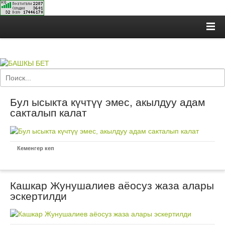
Бул ысыкта күчтүү эмес, акылдуу адам
сакталып калат
Кеменгер кеп
Кашкар Жунушалиев аёосуз жаза алары
эскертилди