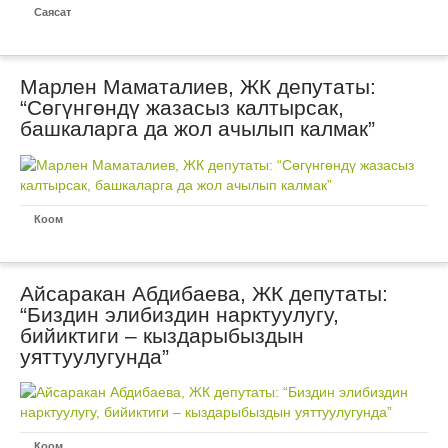
Саясат
Марлен Маматалиев, ЖК депутаты:
“Сөгүнгөндү жазасыз калтырсак,
башкаларга да жол ачылып калмак”
Коом
Айсаракан Абдибаева, ЖК депутаты:
“Биздин элибиздин нарктуулугу,
бийиктиги – кыздарыбыздын
уяттуулугунда”
Коом