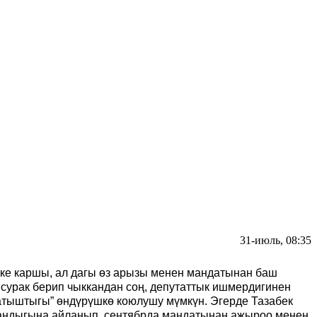
31-июль, 08:35
екке каршы, ал дагы өз арызы менен мандатынан баш
сурак берип чыккандан соң, депутаттык ишмердигинен
катыштыгы” өндүрүшкө коюлушу мүмкүн. Эгерде Тазабек
рмандыгына айланып, сентябрда мандатынан ажыроо менен