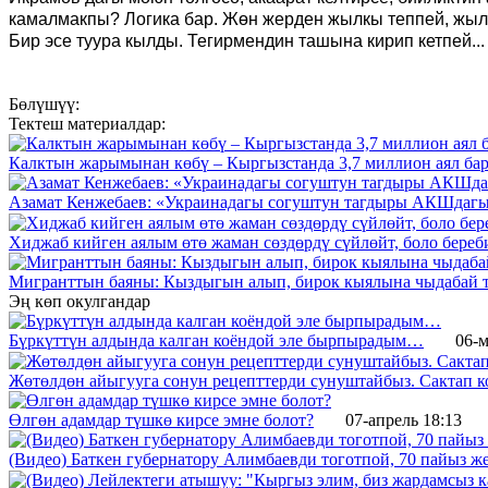
камалмакпы? Логика бар. Жөн жерден жылкы теппей, жыла
Бир эсе туура кылды. Тегирмендин ташына кирип кетпей..
Бөлүшүү:
Тектеш материалдар:
Калктын жарымынан көбү – Кыргызстанда 3,7 миллион аял бар.
Азамат Кенжебаев: «Украинадагы согуштун тагдыры АКШдагы
Хиджаб кийген аялым өтө жаман сөздөрдү сүйлөйт, боло береб
Мигранттын баяны: Кыздыгын алып, бирок кыялына чыдабай та
Эң көп окулгандар
Бүркүттүн алдында калган коёндой эле бырпырадым…
06-м
Жөтөлдөн айыгууга сонун рецепттерди сунуштайбыз. Сактап к
Өлгөн адамдар түшкө кирсе эмне болот?
07-апрель 18:13
(Видео) Баткен губернатору Алимбаевди тоготпой, 70 пайыз 