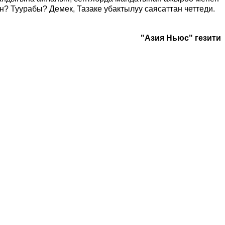
? Туурабы? Демек, Тазаке убактылуу саясаттан четтеди.
"Азия Ньюс" гезити