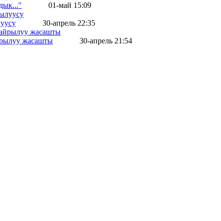
ык..."
01-май 15:09
уусу
30-апрель 22:35
айрылуу жасашты
30-апрель 21:54