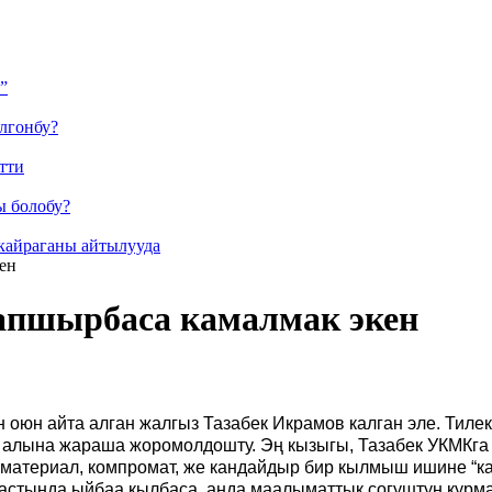
”
лгонбу?
тти
ы болобу?
кайраганы айтылууда
ен
апшырбаса камалмак экен
н оюн айта алган жалгыз Тазабек Икрамов калган эле. Тил
 алына жараша жоромолдошту. Эң кызыгы, Тазабек УКМКга 
ан материал, компромат, же кандайдыр бир кылмыш ишине “
ин астында ыйбаа кылбаса, анда маалыматтык согуштун ку