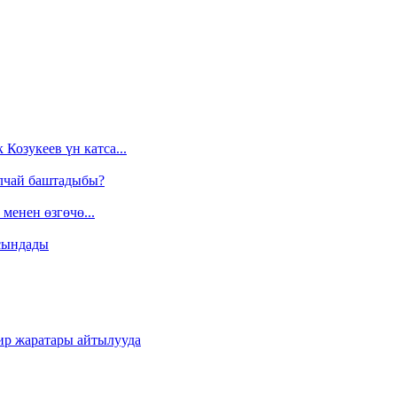
Козукеев үн катса...
алчай баштадыбы?
менен өзгөчө...
сындады
ир жаратары айтылууда