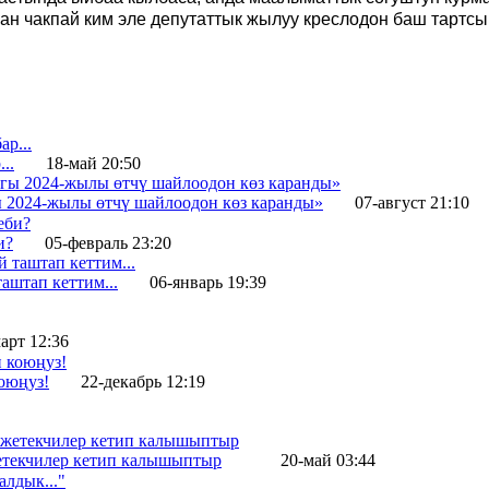
н чакпай ким эле депутаттык жылуу креслодон баш тартсын
.
..
18-май 20:50
 2024-жылы өтчү шайлоодон көз каранды»
07-август 21:10
и?
05-февраль 23:20
штап кеттим...
06-январь 19:39
арт 12:36
оюңуз!
22-декабрь 12:19
жетекчилер кетип калышыптыр
20-май 03:44