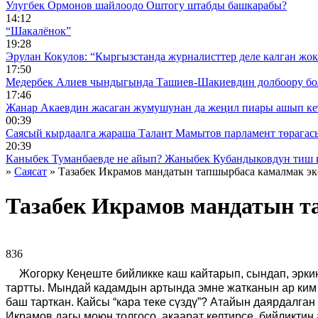
Улугбек Ормонов шайлоодо Оштогу штабды башкарабы?
14:12
“Шакалёнок”
19:28
Эрулан Кокулов: “Кыргызстанда журналисттер деле калган жок
17:50
Медербек Алиев чындыгында Ташиев-Шакиевдин долбоору бо
17:46
Жанар Акаевдин жасаган жумушунан да жеңил пиары ашып ке
00:39
Саясый кырдаалга жараша Талант Мамытов парламент төрагас
20:39
Каныбек Туманбаевде не айып? Жаныбек Кубандыковдун тиш 
»
Саясат
» Тазабек Икрамов мандатын тапшырбаса камалмак эк
Тазабек Икрамов мандатын т
836 ᠌ ᠌ ᠌ ᠌᠌ ᠌ ᠌᠌
Жогорку Кеңеште бийликке каш кайтарып, сындап, эрки
тартты. Мындай кадамдын артында эмне жатканын ар ким
баш тарткан. Кайсы “кара теке сүздү”? Атайын даярдалг
Икрамов дагы моюн толгосо, акаарат келтирсе, бийликт