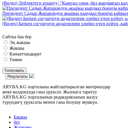
(Видео) Лейлектеги атышуу: "Кыргыз элим, биз жардамсыз калд
Президент Садыр Жапаровдун акыркы кырдаал боюнча кайрыл
(Видео) Баткен согушунун ардагерлери элибиз үчүн күйүп, к
Сайтка баа бер
Эң жакшы
Жакшы
Канааттандырат
Төмөн
Голосовать
Результаты
ARYBA.KG порталына жайгаштырылган материалдар
жеке колдонууда гана уруксат. Жалпыга таратуу
ARYBA.KG порталынын редакциясынын жазуу
түрүндөгү уруксаты менен гана болушу мүмкүн.
Башкы
бет
Жарнама