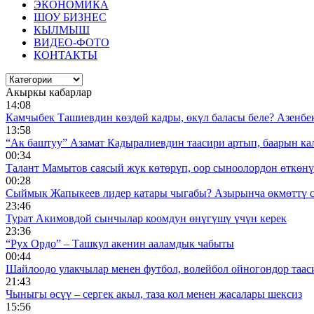
ЭКОНОМИКА
ШОУ БИЗНЕС
КЫЛМЫШ
ВИДЕО-ФОТО
КОНТАКТЫ
Акыркы кабарлар
14:08
Камчыбек Ташиевдин көздөй кадры, өкүл баласы беле? Азенбек 
13:58
“Ак баштуу” Азамат Кадыралиевдин таасири артып, баарын к
00:34
Талант Мамытов саясый жүк көтөрүп, оор сыноолордон өткөнү 
00:28
Сыймык Жапыкеев лидер катары чыгабы? Азырынча өкмөттү 
23:46
Турат Акимовдой сынчылар коомдун өнүгүшү үчүн керек
23:36
“Рух Ордо” – Ташкул акенин ааламдык чабыты
00:44
Шайлоодо улакчылар менен футбол, волейбол ойногондор таас
21:43
Чыныгы өсүү – сергек акыл, таза кол менен жасалары шексиз
15:56