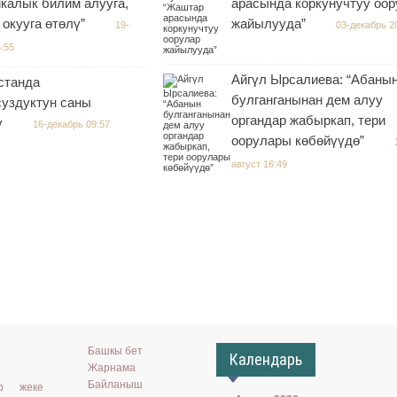
калык билим алууга,
арасында коркунучтуу оор
окууга өтөлү”
жайылууда”
19-
03-декабрь 2
:55
Айгүл Ырсалиева: “Абаны
станда
булганганынан дем алуу
уздуктун саны
органдар жабыркап, тери
ү
16-декабрь 09:57
оорулары көбөйүүдө”
август 16:49
Башкы бет
Календарь
Жарнама
Байланыш
ар жеке