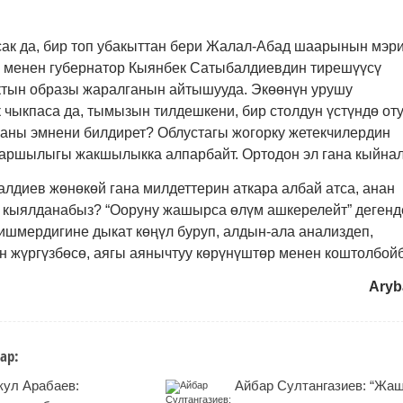
ак да, бир топ убакыттан бери Жалал-Абад шаарынын мэр
 менен губернатор Кыянбек Сатыбалдиевдин тирешүүсү
тын образы жаралганын айтышууда. Экөөнүн урушу
 чыкпаса да, тымызын тилдешкени, бир столдун үстүндө от
ны эмнени билдирет? Облустагы жогорку жетекчилердин
аршылыгы жакшылыкка алпарбайт. Ортодон эл гана кыйнал
алдиев жөнөкөй гана милдеттерин аткара албай атса, анан
ү кыялданабыз? “Ооруну жашырса өлүм ашкерелейт” дегенд
ишмердигине дыкат көңүл буруп, алдын-ала анализдеп,
н жүргүзбөсө, аягы аянычтуу көрүнүштөр менен коштолбойб
Aryb
ар:
кул Арабаев:
Айбар Султангазиев: “Жа