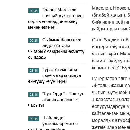
Маселен, Ноокен
Талант Мамытов
00:34
(билбей калып), 
саясый жүк көтөрүп,
оор сыноолордон өткөнү
бийликтин рейтин
менен өзгөчө...
кайдыгерлик эме
Сыймык Жапыкеев
Сатыбалдиев обл
00:28
лидер катары
иштерин жүргүзө
чыгабы? Азырынча өкмөттү
чыгып турат. Му
сындады
климат бузулуп к
келмек беле? Бул
Турат Акимовдой
23:46
сынчылар коомдун
Губернатор элге 
өнүгүшү үчүн керек
Айталы, жакында
чыгып, бүтүндөй 
“Рух Ордо” – Ташкул
23:36
1-класстагы бала
акенин ааламдык
чабыты
өспүрүмдөрдүн м
кайталанган мын
Шайлоодо
00:44
моралдык атмосф
улакчылар менен
жетекчилер мене
футбол, волейбол