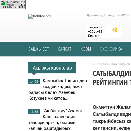
Дүйшөнбү, 10 августа 2026 г.
БАШКЫ БЕТ
САЯСАТ
КООМ
ЭКОНОМИКА
»
Саясат
» Сатыбалдиев 
Акыркы кабарлар
САТЫБАЛДИЕ
РЕЙТИНГИН 
Камчыбек Ташиевдин
14:08
көздөй кадры, өкүл
баласы беле? Азенбек
Козукеев үн катса...
Өкмөттүн Жалал
“Ак баштуу” Азамат
13:58
Сатыбалдиевдин
Кадыралиевдин
тажрыйбасыз ка
таасири артып, баарын
калчай баштадыбы?
келгенсип, өлкө