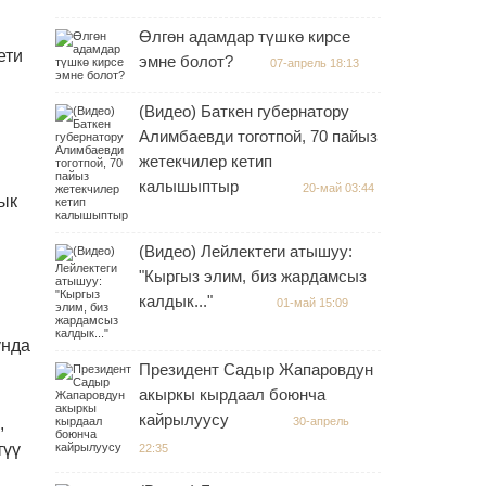
Өлгөн адамдар түшкө кирсе
ети
эмне болот?
07-апрель 18:13
(Видео) Баткен губернатору
Алимбаевди тоготпой, 70 пайыз
жетекчилер кетип
калышыптыр
20-май 03:44
ык
(Видео) Лейлектеги атышуу:
"Кыргыз элим, биз жардамсыз
калдык..."
01-май 15:09
унда
Президент Садыр Жапаровдун
акыркы кырдаал боюнча
кайрылуусу
,
30-апрель
түү
22:35