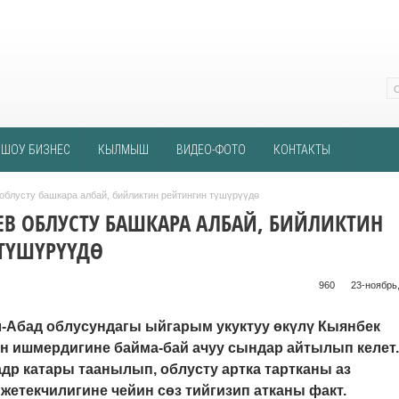
ШОУ БИЗНЕС
КЫЛМЫШ
ВИДЕО-ФОТО
КОНТАКТЫ
облусту башкара албай, бийликтин рейтингин түшүрүүдө
В ОБЛУСТУ БАШКАРА АЛБАЙ, БИЙЛИКТИН
ТҮШҮРҮҮДӨ
960 ᠌ ᠌ ᠌ ᠌᠌ ᠌ ᠌᠌
23-ноябрь,
-Абад облусундагы ыйгарым укуктуу өкүлү Кыянбек
 ишмердигине байма-бай ачуу сындар айтылып келет.
др катары таанылып, облусту артка тартканы аз
 жетекчилигине чейин сөз тийгизип атканы факт.