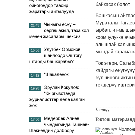
байкасак болот.
ойногондор таасир
жаратары айтылууда
Башкасын айтпас
Мураталы Тагаев
Чыныгы өсүү –
21:43
ырбап, ит-мышык
сергек акыл, таза кол
менен жасалары шексиз
коомчулукка ачык
алышпай калышка
Улугбек Ормонов
15:56
мындай карама-к
шайлоодо Оштогу
штабды башкарабы?
Ток этери, Сатыб
кайдагы өнүгүүн
“Шакалёнок”
14:12
бул чиновниктин 
текшерүү иштери
Эрулан Кокулов:
19:28
“Кыргызстанда
журналисттер деле калган
жок”
Бөлүшүү:
Медербек Алиев
Тектеш материалд
17:50
чындыгында Ташиев-
Чолпон
Шакиевдин долбоору