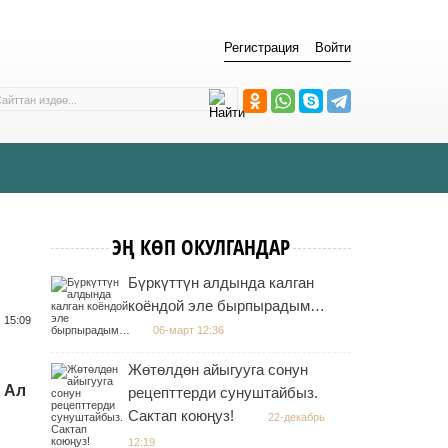
Регистрация
Войти
ЭҢ КӨП ОКУЛГАНДАР
Бүркүттүн алдында калган
коёндой эле бырпырадым…
 15:09
06-март 12:36
Жөтөлдөн айыгууга сонун
 Ал
рецепттерди сунуштайбыз.
Сактап коюңуз!
22-декабрь
12:19