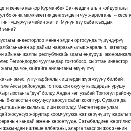
деги көчөгө канкор Курманбек Бакиевдин атын койдурганы
бул боюнча мамлекеттик деңгээлдеги чуу жаралганы -- кесеп
гин түшүрүүгө чейин жетти. Мунун өзү сабатсыздык,
й эмне?
устагы инвесторлор менен элдин ортосунда түшүндүрүү
 албаганынан ар дайым нааразычылык жаралып, чатактар
нун айынан жалпы республикабыздагы өндүрүш, экономикал
елет. Региондордо чуулгандар токтобосо, сырттан инвестор
 жагы да чоң көйгөйгө айланганы өкүнүчтүү.
жакын эмес, үлгү-тарбиялык иштерди жүргүзүүнү билбейт.
 эле Аксы районунда топтошкон окуучу кыздардын урушу
Кыргызстанга “дүң” болду. Андан көп узабай Токтогул район
ны 8-класстын окуучусу аеосуз сабап коюптур. Сузакта да
ушташынан кылмыш иши козголду. Мектептерде улам
дай жосунсуз жоруктар коомчулукка жат көрүнүштү жаратып
еранын кандай экенин көрсөтүүдө. Сатыбалдиев жергилик
н жакындан иштеше албаганы, аларга таасири жок экенин