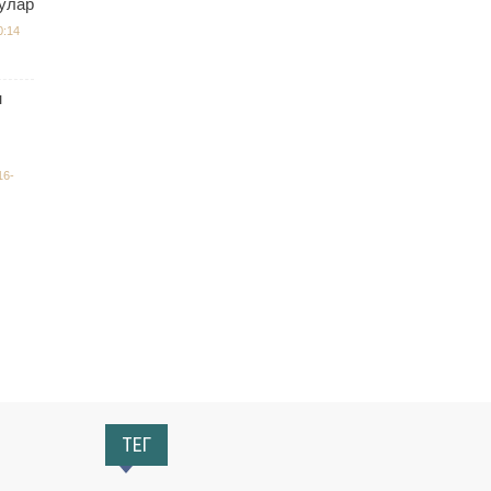
улар
0:14
н
16-
ТЕГ