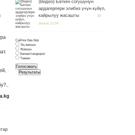
(Видео) Баткен согушунун
ардагерлери элибиз үчүн күйүп,
кайрылуу жасашты
и
30-
апрель 21:54
ура
Сайтка баа бер
Эң жакшы
Жакшы
ат.
Канааттандырат
Төмөн
Голосовать
ей,
Результаты
у?..
a.kg
штар