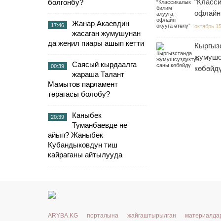
“Класси
болгонбу?
офлайн 
Жанар Акаевдин
17:46
октябрь 15
жасаган жумушунан
да жеңил пиары ашып кетти
Кыргыз
жумушс
Саясый кырдаалга
00:39
көбөйд
жараша Талант
Мамытов парламент
төрагасы болобу?
Каныбек
20:39
Туманбаевде не
айып? Жаныбек
Кубандыковдун тиш
кайраганы айтылууда
ARYBA.KG порталына жайгаштырылган материалд