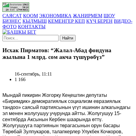
САЯСАТ
КООМ
ЭКОНОМИКА
ЖАНИРМЕМ
ШОУ
БИЗНЕС
КЫЛМЫШ
КЕМЕНГЕР КЕП
КҮЧ БЕРЕН
ВИДЕО-
ФОТО
КОНТАКТЫ
Найти
Исхак Пирматов: “Жалал-Абад фондуна
жылына 1 млрд. сом акча түшүрөбүз”
16-сентябрь, 11:11
1 166
Мындай пикирин Жогорку Кеңештин депутаты
«Биримдик» демократиялык социализм евразиялык
тандоо» саясый партиясынын үгүт ишинин алкагындагы
эл менен жолугушуу учурунда айтты. Жолугушуу 15-
сентябрда Аксынын Кербен шаарында ѳттү.
Жолугушууга партиянын тѳрагасынын орун басары
Тѳрѳбай Зулпукаров, талапкерлер Улукбек Кочкоров,