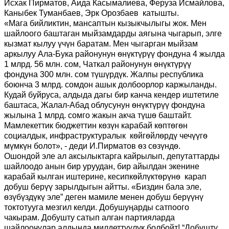
Исхак Пирматов, Аида Касымалиева, Феруза Исмайлова,
Каныбек Туманбаев, Эрк Орозбаев катышты.
«Мага бийликтин, мансаптын кызыкчылыгы жок. Мен
шайлоого баштаган мыйзамдарды аягына чыгарып, элге
кызмат кылуу үчүн баратам. Мен чыгарган мыйзам
аркылуу Ала-Бука районунун ѳнүктүрүү фондуна 4 жылда
1 млрд. 56 млн. сом, Чаткал районунун ѳнүктүрүү
фондуна 300 млн. сом түшүрдүк. Жалпы республика
боюнча 3 млрд. сомдон ашык долбоорлор каржыланды.
Кудай буйруса, алдыда дагы бир канча кендер иштетиле
баштаса, Жалал-Абад облусунун ѳнүктүрүү фондуна
жылына 1 млрд. сомго жакын акча түшѳ баштайт.
Мамлекеттик бюджеттин кѳзүн карабай кѳптѳгѳн
социалдык, инфраструктуралык кѳйгѳйлѳрдү чечүүгѳ
мүмкүн болот», - деди И.Пирматов ѳз сѳзүндѳ.
Ошондой эле ал аксылыктарга кайрылып, депутаттарды
шайлоодо анын бир уруудан, бир айылдан экенине
карабай кылган иштерине, кесипкѳйлүктѳрүнѳ карап
добуш берүү зарылдыгын айтты. «Биздин бала эле,
ѳзүбүздүкү эле” деген мамиле менен добуш берүүнү
токтотууга мезгил келди. Добушуңарды сатпоого
чакырам. Добушту сатып алган партияларда
шайлоочулар алдында милдеттүүлүк болбойт! “Добушту