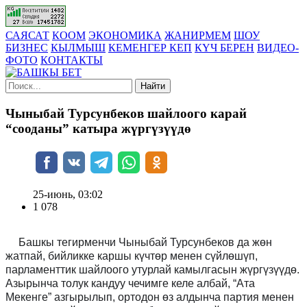
САЯСАТ
КООМ
ЭКОНОМИКА
ЖАНИРМЕМ
ШОУ
БИЗНЕС
КЫЛМЫШ
КЕМЕНГЕР КЕП
КҮЧ БЕРЕН
ВИДЕО-
ФОТО
КОНТАКТЫ
Найти
Чыныбай Турсунбеков шайлоого карай
“сооданы” катыра жүргүзүүдө
25-июнь, 03:02
1 078
Башкы тегирменчи Чыныбай Турсунбеков да жөн
жатпай, бийликке каршы күчтөр менен сүйлөшүп,
парламенттик шайлоого утурлай камылгасын жүргүзүүдө.
Азырынча толук кандуу чечимге келе албай, “Ата
Мекенге” азгырылып, ортодон өз алдынча партия менен