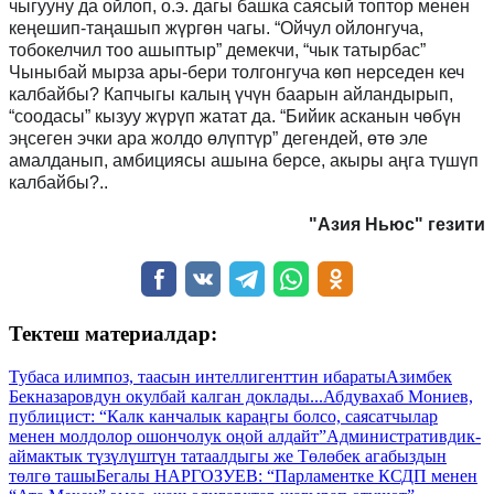
чыгууну да ойлоп, о.э. дагы башка саясый топтор менен
кеңешип-таңашып жүргөн чагы. “Ойчул ойлонгуча,
тобокелчил тоо ашыптыр” демекчи, “чык татырбас”
Чыныбай мырза ары-бери толгонгуча көп нерседен кеч
калбайбы? Капчыгы калың үчүн баарын айландырып,
“соодасы” кызуу жүрүп жатат да. “Бийик асканын чөбүн
эңсеген эчки ара жолдо өлүптүр” дегендей, өтө эле
амалданып, амбициясы ашына берсе, акыры аңга түшүп
калбайбы?..
"Азия Ньюс" гезити
Тектеш материалдар:
Тубаса илимпоз, таасын интеллигенттин ибараты
Азимбек
Бекназаровдун окулбай калган доклады...
Абдувахаб Мониев,
публицист: “Калк канчалык караңгы болсо, саясатчылар
менен молдолор ошончолук оңой алдайт”
Административдик-
аймактык түзүлүштүн татаалдыгы же Төлөбек агабыздын
төлгө ташы
Бегалы НАРГОЗУЕВ: “Парламентке КСДП менен