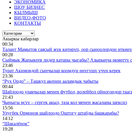
ЭКОНОМИКА
ШОУ БИЗНЕС
КЫЛМЫШ
ВИДЕО-ФОТО
КОНТАКТЫ
Акыркы кабарлар
00:34
Талант Мамытов саясый жүк көтөрүп, оор сыноолордон өткөнү 
00:28
Сыймык Жапыкеев лидер катары чыгабы? Азырынча өкмөттү 
23:46
Турат Акимовдой сынчылар коомдун өнүгүшү үчүн керек
23:36
“Рух Ордо” – Ташкул акенин ааламдык чабыты
00:44
Шайлоодо улакчылар менен футбол, волейбол ойногондор таас
21:43
Чыныгы өсүү – сергек акыл, таза кол менен жасалары шексиз
15:56
Улугбек Ормонов шайлоодо Оштогу штабды башкарабы?
14:12
“Шакалёнок”
19:28