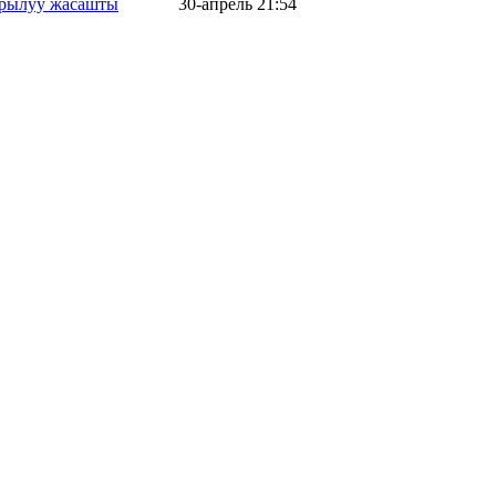
айрылуу жасашты
30-апрель 21:54