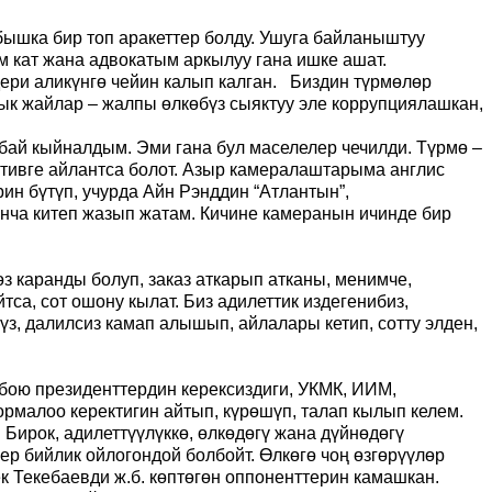
ышка бир топ аракеттер болду. Ушуга байланыштуу
 кат жана адвокатым аркылуу гана ишке ашат.
ери аликүнгө чейин калып калган. Биздин түрмөлөр
ык жайлар – жалпы өлкөбүз сыяктуу эле коррупциялашкан,
бай кыйналдым. Эми гана бул маселелер чечилди. Түрмө –
зитивге айлантса болот. Азыр камералаштарыма англис
ин бүтүп, учурда Айн Рэнддин “Атлантын”,
нча китеп жазып жатам. Кичине камеранын ичинде бир
өз каранды болуп, заказ аткарып атканы, менимче,
са, сот ошону кылат. Биз адилеттик издегенибиз,
үз, далилсиз камап алышып, айлалары кетип, сотту элден,
 бою президенттердин керексиздиги, УКМК, ИИМ,
рмалоо керектигин айтып, күрөшүп, талап кылып келем.
Бирок, адилеттүүлүккө, өлкөдөгү жана дүйнөдөгү
ер бийлик ойлогондой болбойт. Өлкөгө чоң өзгөрүүлөр
к Текебаевди ж.б. көптөгөн оппоненттерин камашкан.