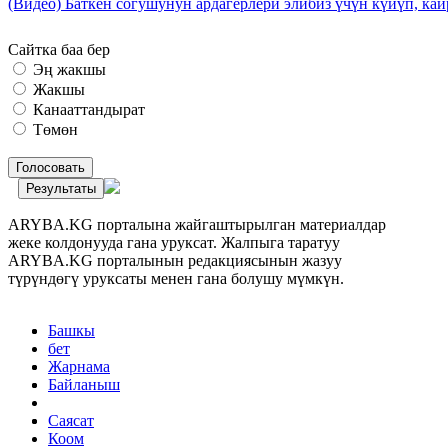
(Видео) Баткен согушунун ардагерлери элибиз үчүн күйүп, к
Сайтка баа бер
Эң жакшы
Жакшы
Канааттандырат
Төмөн
Голосовать
Результаты
ARYBA.KG порталына жайгаштырылган материалдар
жеке колдонууда гана уруксат. Жалпыга таратуу
ARYBA.KG порталынын редакциясынын жазуу
түрүндөгү уруксаты менен гана болушу мүмкүн.
Башкы
бет
Жарнама
Байланыш
Саясат
Коом