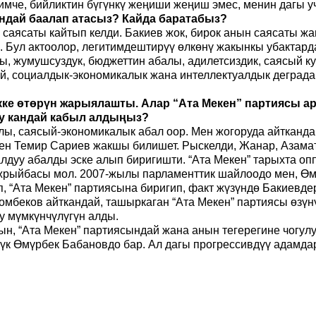
имче, бийликтин бүгүнкү жеңиши жеңиш эмес, менин дагы 
ндай баалап атасыз? Кайда баратабыз?
н саясаты кайтып келди. Бакиев жок, бирок анын саясаты 
 Бул актоолор, легитимдештирүү өлкөнү жакынкы убактарда
ы, жумушсуздук, бюджеттин абалы, адилетсиздик, саясый к
й, социалдык-экономикалык жана интеллектуалдык деградац
экке өтөрүн жарыялашты. Алар “Ата Мекен” партиясы 
ну кандай кабыл алдыңыз?
лы, саясый-экономикалык абал оор. Мен жогоруда айтканда
н Темир Сариев жакшы билишет. Рыскелди, Жанар, Азамат 
лдуу абалды эске алып биригишти. “Ата Мекен” тарыхта 
ажрыйбасы мол. 2007-жылы парламенттик шайлоодо мен, Өм
“Ата Мекен” партиясына биригип, факт жүзүндө Бакиевдерд
беков айткандай, ташыркаган “Ата Мекен” партиясы өзүнү
у мүмкүнчүлүгүн алды.
н, “Ата Мекен” партиясындай жана анын тегерегине чогулу
лүк Өмүрбек Бабановдо бар. Ал дагы прогрессивдүү адамдар