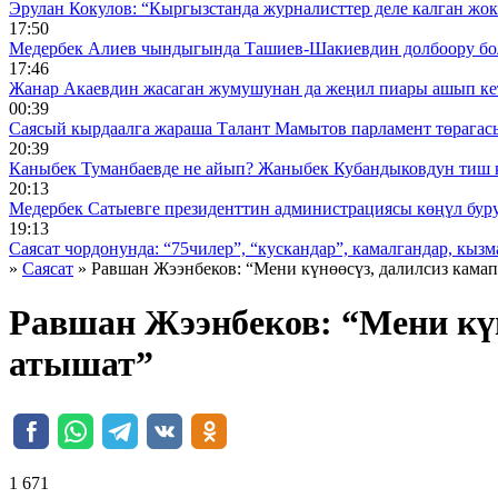
Эрулан Кокулов: “Кыргызстанда журналисттер деле калган жок
17:50
Медербек Алиев чындыгында Ташиев-Шакиевдин долбоору бо
17:46
Жанар Акаевдин жасаган жумушунан да жеңил пиары ашып ке
00:39
Саясый кырдаалга жараша Талант Мамытов парламент төрагас
20:39
Каныбек Туманбаевде не айып? Жаныбек Кубандыковдун тиш 
20:13
Медербек Сатыевге президенттин администрациясы көңүл буруш
19:13
Саясат чордонунда: “75чилер”, “кускандар”, камалгандар, кызма
»
Саясат
» Равшан Жээнбеков: “Мени күнөөсүз, далилсиз кама
Равшан Жээнбеков: “Мени күн
атышат”
1 671 ᠌ ᠌ ᠌ ᠌᠌ ᠌ ᠌᠌