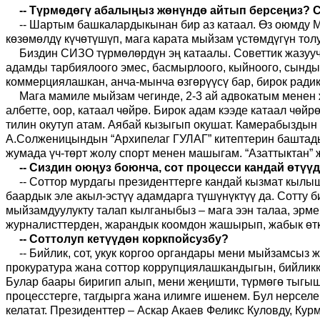
-- Түрмөдөгү абалыңыз жөнүндө айтып берсеңиз? С
-- Шартым башкалардыкынан бир аз катаал. Өз оюмду 
көзөмөлдү күчөтүшүп, мага карата мыйзам үстөмдүгүн то
Биздин СИЗО түрмөлөрдүн эң катаалы. Советтик жазууч
адамды тарбиялоого эмес, басмырлоого, кыйноого, сынды
коммерциялашкан, анча-мынча өзгөрүүсү бар, бирок ради
Мага мамиле мыйзам чегинде, 2-3 ай адвокатым менен 
албетте, оор, катаал чөйрө. Бирок адам кээде катаал чө
тилин окутуп атам. Аябай кызыгып окушат. Камерабыздын 
А.Солженицындын “Архипелаг ГУЛАГ” китептерин баштадым
жумада үч-төрт жолу спорт менен машыгам. “Азаттыктан
-- Сиздин оюңуз боюнча, сот процесси кандай өтүү
-- Соттор мурдагы президенттерге кандай кызмат кылыш
баардык эле акыл-эстүү адамдарга түшүнүктүү да. Сотту б
мыйзамдуулукту талап кылганыбыз – мага ээн талаа, эрме
журналисттерден, жарандык коомдон жашырып, жабык өт
-- Соттолуп кетүүдөн коркпойсузбу?
-- Бийлик, сот, укук коргоо органдары мени мыйзамсыз
прокуратура жана соттор коррупциялашкандыгын, бийликк
Булар баары биригип алып, мени жеңишти, түрмөгө тыгышт
процесстерге, тагдырга жана илимге ишенем. Бул нерселер
келатат. Президенттер – Аскар Акаев Феликс Куловду, Ку