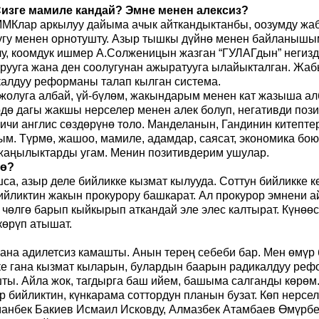
изге мамиле кандай? Эмне менен алексиз?
ММКлар аркылуу дайыма ачык айткандыктанбы, оозумду жаб
лугу менен орнотушту. Азыр тышкы дүйнө менен байланышым
у, коомдук ишмер А.Солженицын жазган “ГУЛАГдын” негизд
рууга жана ден соолугунан ажыратууга ылайыкталган. Жаб
калдуу реформаны талап кылган система.
жолуга албай, үй-бүлөм, жакындарым менен кат жазыша ал
йрөдө дагы жакшы нерселер менен алек болуп, негативди по
ичи англис сөздөрүнө толо. Манделанын, Гандинин китептер
. Түрмө, жашоо, мамиле, адамдар, саясат, экономика бою
” жаңылыктарды угам. Менин позитивдерим ушулар.
дө?
са, азыр деле бийликке кызмат кылууда. Соттун бийликке к
ийликтин жакын прокурору башкарат. Ал прокурор эмнени айт
 чөлгө барып кыйкырып аткандай эле элес калтырат. Күнөөс
көрүп атышат.
 жана адилетсиз камашты. Анын терең себеби бар. Мен өмүр
е гана кызмат кыларын, булардын баарын радикалдуу рефо
ы. Айла жок, тагдырга баш ийем, башыма салганды көрөм. 
 бийликтин, күнкарама соттордун планын бузат. Көп нерсел
рманбек Бакиев Исмаил Исковду, Алмазбек Атамбаев Өмүрбе