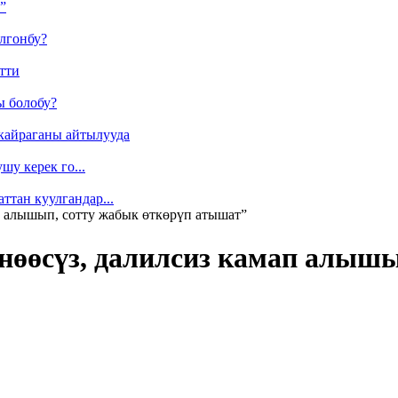
”
лгонбу?
тти
ы болобу?
кайраганы айтылууда
у керек го...
ттан куулгандар...
п алышып, сотту жабык өткөрүп атышат”
өөсүз, далилсиз камап алышы