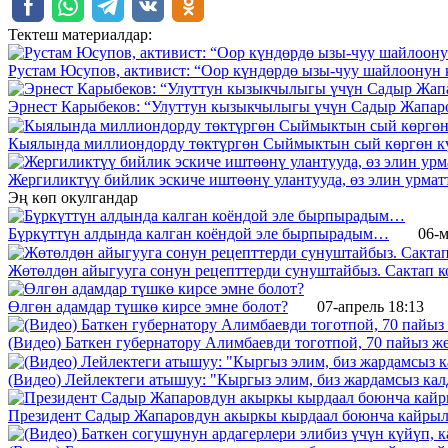
Тектеш материалдар:
Рустам Юсупов, активист: “Оор күндөрдө ызы-чуу шайлоонун 
Эрнест Карыбеков: “Улуттун кызыкчылыгы үчүн Садыр Жапар
Кыялында миллиондорду төктүргөн Сыймыктын сый көргөн кү
Жергиликтүү бийлик эскиче иштөөнү улантууда, өз элин урмат
Эң көп окулгандар
Бүркүттүн алдында калган коёндой эле бырпырадым…
06-м
Жөтөлдөн айыгууга сонун рецепттерди сунуштайбыз. Сактап к
Өлгөн адамдар түшкө кирсе эмне болот?
07-апрель 18:13
(Видео) Баткен губернатору Алимбаевди тоготпой, 70 пайыз 
(Видео) Лейлектеги атышуу: "Кыргыз элим, биз жардамсыз калд
Президент Садыр Жапаровдун акыркы кырдаал боюнча кайрыл