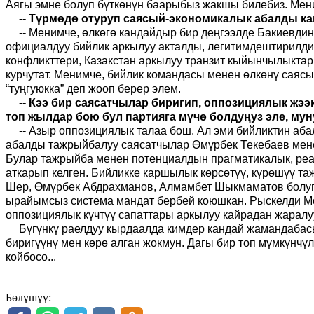
Аягы эмне болуп бүткөнүн баарыбыз жакшы билебиз. Мен
-- Түрмөдө отуруп саясый-экономикалык абалды ка
-- Менимче, өлкөгө кандайдыр бир деңгээлде Бакиевди
официалдуу бийлик аркылуу акталды, легитимдештирилди.
конфликттери, Казакстан аркылуу транзит кыйынчылыктар
курчутат. Менимче, бийлик командасы менен өлкөнү саясы
“туңгуюкка” деп жооп берер элем.
-- Кээ бир саясатчылар биригип, оппозициялык жэ
топ жылдар бою бул партияга мүчө болдуңуз эле, му
-- Азыр оппозициялык талаа бош. Ал эми бийликтин аба
абалды тажрыйбалуу саясатчылар Өмүрбек Текебаев мене
Булар тажрыйба менен потенциалдын прагматикалык, реа
аткарып келген. Бийликке каршылык көрсөтүү, күрөшүү т
Шер, Өмүрбек Абдрахманов, Алмамбет Шыкмаматов болуп, 
ырайымсыз система мандат бербей коюшкан. Рыскелди Мом
оппозициялык күчтүү сапаттары аркылуу кайрадан жаралу
Бүгүнкү раелдуу кырдаалда кимдер кандай жамандабасы
биригүүнү мен көрө алган жокмун. Дагы бир топ мүмкүнчү
койбосо...
Бөлүшүү: