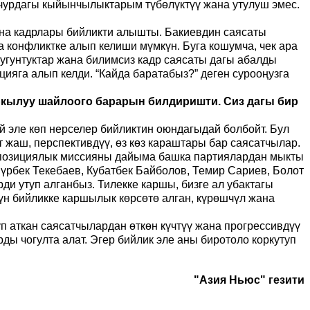
учурдагы кыйынчылыктарым түбөлүктүү жана утулуш эмес.
жана кадрлары бийликти алышты. Бакиевдин саясаты
 конфликтке алып келиши мүмкүн. Буга кошумча, чек ара
уугунтуктар жана билимсиз кадр саясаты дагы абалды
ияга алып келди. “Кайда баратабыз?” деген сурооңузга
аркылуу шайлоого барарын билдиришти. Сиз дагы бир
й эле көп нерселер бийликтин оюндагыдай болбойт. Бул
жаш, перспективдүү, өз көз караштары бар саясатчылар.
оппозициялык миссияны дайыма башка партиялардан мыкты
үрбек Текебаев, Кубатбек Байболов, Темир Сариев, Болот
и утуп алганбыз. Тилекке каршы, бизге ал убактагы
н бийликке каршылык көрсөтө алган, күрөшчүл жана
п аткан саясатчылардан өткөн күчтүү жана прогрессивдүү
ды чогулта алат. Эгер бийлик эле аны биротоло коркутуп
"Азия Ньюс" гезити