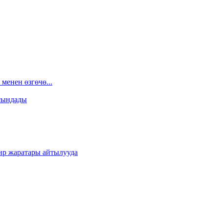
менен өзгөчө...
сындады
ир жаратары айтылууда