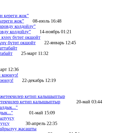
кереги жок”
08-июль 16:48
овду колдойлу”
14-ноябрь 01:21
нү бүтөт окшойт
22-январь 12:45
табайт
25-март 11:32
арт 12:36
оюңуз!
22-декабрь 12:19
жетекчилер кетип калышыптыр
20-май 03:44
ык..."
01-май 15:09
уусу
30-апрель 22:35