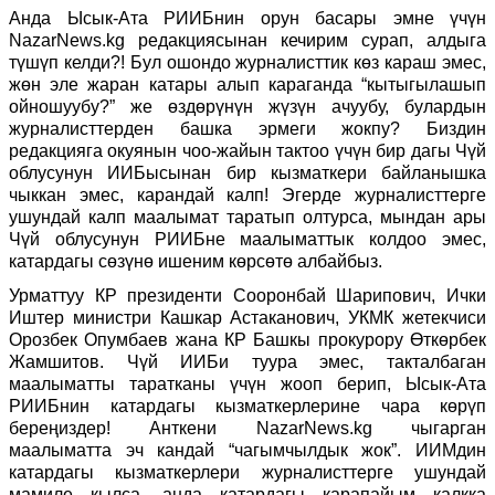
Анда Ысык-Ата РИИБнин орун басары эмне үчүн
NazarNews.kg редакцияcынан кечирим сурап, алдыга
түшүп келди?! Бул ошондо журналисттик көз караш эмес,
жөн эле жаран катары алып караганда “кытыгылашып
ойношуубу?” же өздөрүнүн жүзүн ачуубу, булардын
журналисттерден башка эрмеги жокпу? Биздин
редакцияга окуянын чоо-жайын тактоо үчүн бир дагы Чүй
облусунун ИИБысынан бир кызматкери байланышка
чыккан эмес, карандай калп! Эгерде журналисттерге
ушундай калп маалымат таратып олтурса, мындан ары
Чүй облусунун РИИБне маалыматтык колдоо эмес,
катардагы сөзүнө ишеним көрсөтө албайбыз.
Урматтуу КР президенти Сооронбай Шарипович, Ички
Иштер министри Кашкар Астаканович, УКМК жетекчиси
Орозбек Опумбаев жана КР Башкы прокурору Өткөрбек
Жамшитов. Чүй ИИБи туура эмес, такталбаган
маалыматты таратканы үчүн жооп берип, Ысык-Ата
РИИБнин катардагы кызматкерлерине чара көрүп
береңиздер! Анткени NazarNews.kg чыгарган
маалыматта эч кандай “чагымчылдык жок”. ИИМдин
катардагы кызматкерлери журналисттерге ушундай
мамиле кылса, анда катардагы карапайым калкка