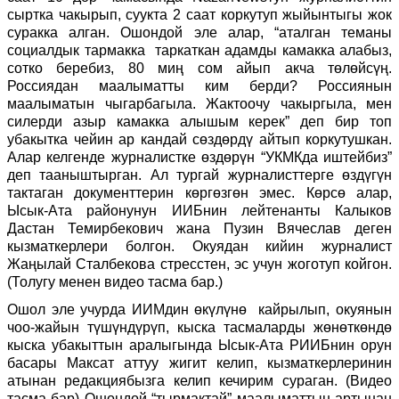
сыртка чакырып, суукта 2 саат коркутуп жыйынтыгы жок
суракка алган. Ошондой эле алар, “аталган теманы
социалдык тармакка таркаткан адамды камакка алабыз,
сотко беребиз, 80 миң сом айып акча төлөйсүң.
Россиядан маалыматты ким берди? Россиянын
маалыматын чыгарбагыла. Жактоочу чакыргыла, мен
силерди азыр камакка алышым керек” деп бир топ
убакытка чейин ар кандай сөздөрдү айтып коркутушкан.
Алар келгенде журналистке өздөрүн “УКМКда иштейбиз”
деп тааныштырган. Ал тургай журналисттерге өздүгүн
тактаган документтерин көргөзгөн эмес. Көрсө алар,
Ысык-Ата районунун ИИБнин лейтенанты Калыков
Дастан Темирбекович жана Пузин Вячеслав деген
кызматкерлери болгон. Окуядан кийин журналист
Жаңылай Сталбекова стресстен, эс учун жоготуп койгон.
(Толугу менен видео тасма бар.)
Ошол эле учурда ИИМдин өкүлүнө кайрылып, окуянын
чоо-жайын түшүндүрүп, кыска тасмаларды жөнөткөндө
кыска убакыттын аралыгында Ысык-Ата РИИБнин орун
басары Максат аттуу жигит келип, кызматкерлеринин
атынан редакциябызга келип кечирим сураган. (Видео
тасма бар) Ошондой “тырмактай” маалыматтын артынан