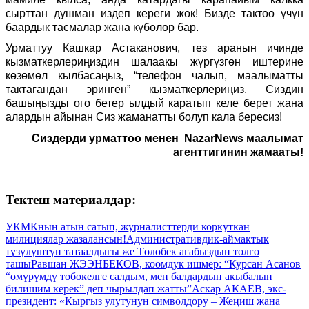
сырттан душман издеп кереги жок! Бизде тактоо үчүн
баардык тасмалар жана күбөлөр бар.
Урматтуу Кашкар Астаканович, тез аранын ичинде
кызматкерлериңиздин шалаакы жүргүзгөн иштерине
көзөмөл кылбасаңыз, “телефон чалып, маалыматты
тактагандан эринген” кызматкерлериңиз, Сиздин
башыңызды ого бетер ылдый каратып келе берет жана
алардын айынан Сиз жаманатты болуп кала бересиз!
Сиздерди урматтоо менен NazarNews маалымат
агенттигинин жамааты!
Тектеш материалдар:
УКМКнын атын сатып, журналисттерди коркуткан
милициялар жазалансын!
Административдик-аймактык
түзүлүштүн татаалдыгы же Төлөбек агабыздын төлгө
ташы
Равшан ЖЭЭНБЕКОВ, коомдук ишмер: “Курсан Асанов
“өмүрүмдү тобокелге салдым, мен балдардын акыбалын
билишим керек” деп чырылдап жатты”
Аскар АКАЕВ, экс-
президент: «Кыргыз улутунун символдору – Жеңиш жана