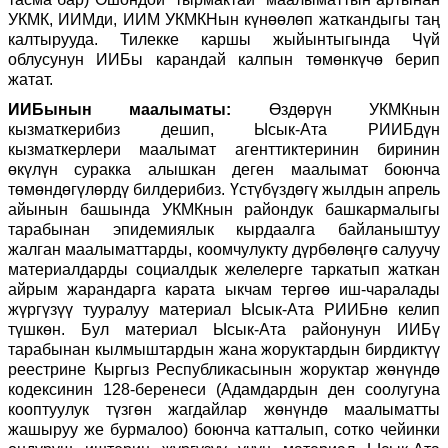
УКМК, ИИМди, ИИМ УКМКНын күнөөлөп жаткандыгы таң
калтырууда. Тилекке каршы жыйынтыгында Чүй
облусунун ИИБы карандай калпын төмөнкүчө берип
жатат.
ИИБынын маалыматы:
Өздөрүн УКМКнын
кызматкерибиз дешип, Ысык-Ата РИИБдүн
кызматкерлери маалымат агенттиктеринин биринин
өкүлүн суракка алышкан деген маалымат боюнча
төмөндөгүлөрдү билдерибиз. Үстүбүздөгү жылдын апрель
айынын башында УКМКнын райондук башкармалыгы
тарабынан эпидемиялык кырдаалга байланыштуу
жалган маалыматтарды, коомчулукту дүрбөлөңгө салуучу
материалдарды социалдык желелерге таркатып жаткан
айрым жарандарга карата ыкчам тергөө иш-чаралады
жүргүзүү тууралуу материал Ысык-Ата РИИБнө келип
түшкөн. Бул материал Ысык-Ата районунун ИИБү
тарабынан кылмыштардын жана жоруктардын бирдиктүү
реестрине Кыргыз Республикасынын жоруктар жөнүндө
кодексинин 128-беренеси (Адамдардын ден соолугуна
кооптуулук түзгөн жагдайлар жөнүндө маалыматты
жашыруу же бурмалоо) боюнча катталып, сотко чейинки