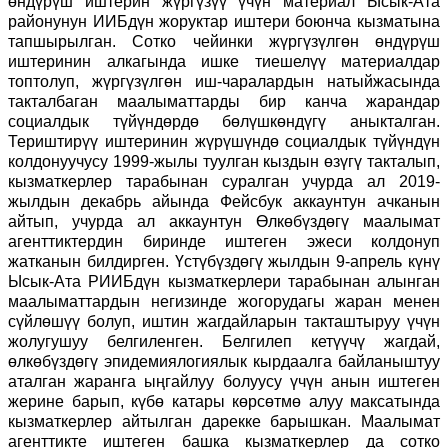
өндүрүш иштерин жүргүзүү үчүн материал Ысык-Ата
районунун ИИБдүн жоруктар иштери боюнча кызматына
тапшырылган. Сотко чейинки жүргүзүлгөн өндүрүш
иштеринин алкагында ишке тиешелүү материалдар
топтолуп, жүргүзүлгөн иш-чаралардын натыйжасында
такталбаган маалыматтарды бир канча жарандар
социалдык түйүндөрдө бөлүшкөндүгү аныкталган.
Териштирүү иштеринин жүрүшүндө социалдык түйүндүн
колдонуучусу 1999-жылы туулган кыздын өзүгү такталып,
кызматкерлер тарабынан суралган учурда ал 2019-
жылдын декабрь айында Фейсбук аккаунтун ачканын
айтып, учурда ал аккаунтун Өлкөбүздөгү маалымат
агенттиктердин биринде иштеген эжеси колдонуп
жатканын билдирген. Үстүбүздөгү жылдын 9-апрель күнү
Ысык-Ата РИИБдүн кызматкерлери тарабынан алынган
маалыматтардын негизинде жогорудагы жаран менен
сүйлөшүү болуп, иштин жагдайларын такташтыруу үчүн
жолугушуу белгиленген. Белгилеп кетүүчү жагдай,
өлкөбүздөгү эпидемиялогиялык кырдаалга байланыштуу
аталган жаранга ыңгайлуу болуусу үчүн анын иштеген
жерине барып, күбө катары көрсөтмө алуу максатында
кызматкерлер айтылган дарекке барышкан. Маалымат
агенттикте иштеген башка кызматкерлер да сотко