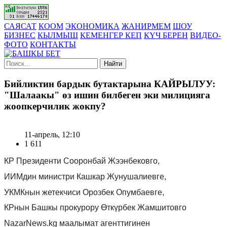
САЯСАТ
КООМ
ЭКОНОМИКА
ЖАНИРМЕМ
ШОУ
БИЗНЕС
КЫЛМЫШ
КЕМЕНГЕР КЕП
КҮЧ БЕРЕН
ВИДЕО-
ФОТО
КОНТАКТЫ
Найти
Бийликтин бардык бутактарына КАЙРЫЛУУ:
"Шалаакы" өз ишин билбеген эки милицияга
жоопкерчилик жокпу?
11-апрель, 12:10
1 611
КР Президенти Сооронбай Жээнбековго,
ИИМдин министри Кашкар Жунушалиевге,
УКМКнын жетекчиси Орозбек Опумбаевге,
КРнын Башкы прокурору Өткүрбек Жамшитовго
NazarNews.kg маалымат агенттигинен