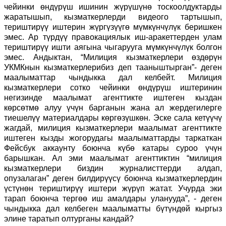
чейинки өндүрүш ишинин жүрүшүнө тоскоолдуктарды
жаратышып, кызматкерлерди видеого тартышып,
териштирүү иштерин жүргүзүүгө мүмкүнчүлүк беришкен
эмес. Ар түрдүү правокациялык иш-аракеттерден улам
териштирүү ишти аягына чыгарууга мүмкүнчүлүк болгон
эмес. Андыктан, “Милиция кызматкерлери өздөрүн
УКМКнын кызматкерлерибиз деп тааныштырган”- деген
маалыматтар чындыкка дал келбейт. Милиция
кызматкерлери сотко чейинки өндүрүш иштеринин
негизинде маалымат агенттикте иштеген кыздан
көрсөтмө алуу үчүн барганын жана ал жердегилерге
тиешелүү материалдары көргөзүшкөн. Эске сала кетүүчү
жагдай, милиция кызматкерлери маалымат агенттикте
иштеген кызды жогорудагы маалыматтарды таркаткан
Фейсбук аккаунту боюнча күбө катары суроо үчүн
барышкан. Ал эми маалымат агенттиктин “милиция
кызматкерлери биздин журналисттерди алдап,
опузалаган” деген билдирүүсү боюнча кызматкерлердин
үстүнөн териштирүү иштери жүрүп жатат. Учурда эки
тарап боюнча тергөө иш амалдары уланууда”, - деген
чындыкка дал келбеген маалыматты бүтүндөй кыргыз
элине таратып олтурганы кандай?