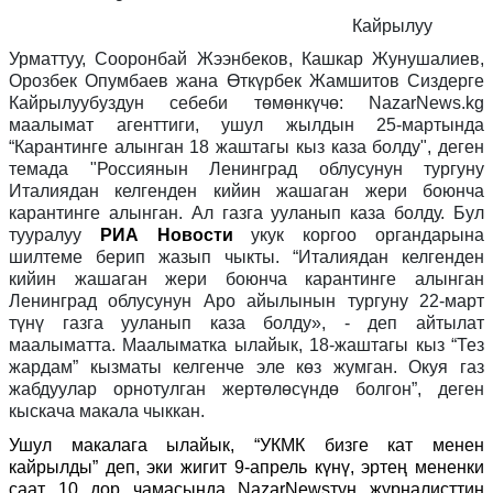
Кайрылуу
Урматтуу, Сооронбай Жээнбеков, Кашкар Жунушалиев,
Орозбек Опумбаев жана Өткүрбек Жамшитов Сиздерге
Кайрылуубуздун себеби төмөнкүчө: NazarNews.kg
маалымат агенттиги, ушул жылдын 25-мартында
“Карантинге алынган 18 жаштагы кыз каза болду", деген
темада "Россиянын Ленинград облусунун тургуну
Италиядан келгенден кийин жашаган жери боюнча
карантинге алынган. Ал газга ууланып каза болду. Бул
тууралуу
РИА Новости
укук коргоо органдарына
шилтеме берип жазып чыкты. “Италиядан келгенден
кийин жашаган жери боюнча карантинге алынган
Ленинград облусунун Аро айылынын тургуну 22-март
түнү газга ууланып каза болду», - деп айтылат
маалыматта. Маалыматка ылайык, 18-жаштагы кыз “Тез
жардам” кызматы келгенче эле көз жумган. Окуя газ
жабдуулар орнотулган жертөлөсүндө болгон”, деген
кыскача макала чыккан.
Ушул макалага ылайык, “УКМК бизге кат менен
кайрылды” деп, эки жигит 9-апрель күнү, эртең мененки
саат 10 дор чамасында NazarNewsтун журналисттин