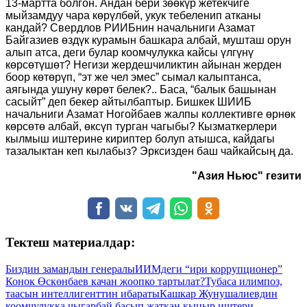
13-мартта болгон. Андан бери зөөкүр жетекчиге
мыйзамдуу чара көрүлбөй, укук тебеленип атканы
кандай? Свердлов РИИБнин начальниги Азамат
Байгазиев өздүк курамын башкара албай, мушташ орун
алып атса, деги булар коомчулукка кайсы үлгүнү
көрсөтүшөт? Негизи жердешчиликтин айынан жерден
боор көтөрүп, “эт же чел эмес” сымал калыптанса,
аягында ушуну көрөт белек?.. Баса, “балык башынан
сасыйт” деп бекер айтылбаптыр. Бишкек ШИИБ
начальниги Азамат Ногойбаев жалпы коллективге өрнөк
көрсөтө албай, өксүп турган чагыбы? Кызматкерлери
кылмыш иштерине кириптер болуп атышса, кайдагы
тазалыктан кеп кылабыз? Эрксизден баш чайкайсың да.
"Азия Ньюс" гезити
Тектеш материалдар:
Биздин замандын генералы
ИИМдеги “ири коррупционер”
Конок Өскөнбаев качан жоопко тартылат?
Тубаса илимпоз,
таасын интеллигенттин ибараты
Кашкар Жунушалиевдин
коомчулукка чыгарбай басып жаткан кыңыр иштери