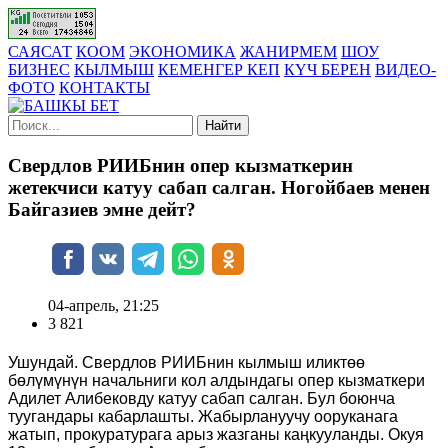
САЯСАТ
КООМ
ЭКОНОМИКА
ЖАНИРМЕМ
ШОУ
БИЗНЕС
КЫЛМЫШ
КЕМЕНГЕР КЕП
КҮЧ БЕРЕН
ВИДЕО-
ФОТО
КОНТАКТЫ
Найти
Свердлов РИИБнин опер кызматкерин
жетекчиси катуу сабап салган. Ногойбаев менен
Байгазиев эмне дейт?
04-апрель, 21:25
3 821
Ушундай. Свердлов РИИБнин кылмыш иликтөө
бөлүмүнүн начальниги кол алдындагы опер кызматкери
Адилет Алибековду катуу сабап салган. Бул боюнча
туугандары кабарлашты. Жабырлануучу ооруканага
жатып, прокуратурага арыз жазганы каңкууланды. Окуя