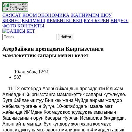
САЯСАТ
КООМ
ЭКОНОМИКА
ЖАНИРМЕМ
ШОУ
БИЗНЕС
КЫЛМЫШ
КЕМЕНГЕР КЕП
КҮЧ БЕРЕН
ВИДЕО-
ФОТО
КОНТАКТЫ
Найти
Азербайжан президенти Кыргызстанга
мамлекеттик сапары менен келет
10-октябрь, 12:31
537
11-12-октябрда Азербайжандын президенти Ильхам
Алиевдин Кыргызстанга мамлекеттик сапары күтүлүүдө.
Буга байланыштуу Бишкек жана Чүйдө айрым жолдор
жабыла турганын бүгүн, 10-октябрдагы маалымат
жайында ИИМдин Коомдук коопсуздук кызматынын
башчысынын орун басары Нурлан Исмаилов билдирди.
Анын айтымында, бул күндөрү жол жана коомдук
коопсуздукту камсыздоого милициянын 4 миңден ашык