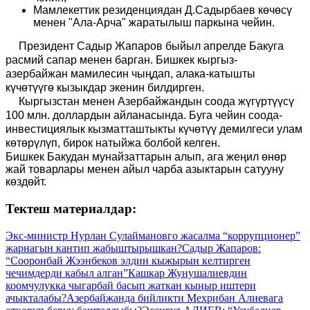
Мамлекеттик резиденциядан Д.Садырбаев көчөсү
менен "Ала-Арча" жаратылыш паркына чейин.
Президент Садыр Жапаров быйыл апрелде Бакуга
расмий сапар менен барган. Бишкек кыргыз-
азер
байжан
мамилесин чыңдап, алака-катышты
күчөтүүгө кызыкдар экенин билдирген.
Кыргызстан менен Азербайжандын соода жүгүртүүсү
100 млн. доллардын айланасында. Буга чейин соода-
инвестициялык кызматташтыкты күчөтүү демилгеси улам
көтөрүлүп, бирок натыйжа болбой келген.
Бишкек Бакудан мунайзаттарын алып, ага жеңил өнөр
жай товарлары менен айыл чарба азыктарын сатууну
көздөйт.
Тектеш материалдар:
Экс-министр Нурлан Сулаймановго жасалма “коррупционер”
жарнагын кантип жабыштырышкан?
Садыр Жапаров:
“Сооронбай Жээнбеков элдин кыжырын келтирген
чечимдерди кабыл алган”
Кашкар Жунушалиевдин
коомчулукка чыгарбай басып жаткан кыңыр иштери
ачыкталабы?
Азербайжанда бийликти Мехрибан Алиевага