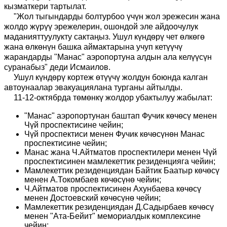
кызматкери тартылат.
"Жол тыгындарды болтурбоо үчүн жол эрежесин жана
жолдо жүрүү эрежелерин, ошондой эле айдоочулук
маданияттуулукту сактаңыз. Ушул күндөрү чет өлкөгө
жана өлкөнүн башка аймактарына учуп кетүүчү
жарандарды "Манас" аэропортуна алдын ала келүүсүн
суранабыз" деди Исмаилов.
Ушул күндөрү кортеж өтүүчү жолдун боюнда калган
автоунаалар эвакуациялана турганы айтылды.
11-12-октябрда төмөнкү жолдор убактылуу жабылат:
"Манас" аэропортунан баштап Фучик көчөсү менен
Чүй проспектисине чейин;
Чүй проспектиси менен Фучик көчөсүнөн Манас
проспектисине чейин;
Манас жана Ч.Айтматов проспектилери менен Чүй
проспектисинен мамлекеттик резиденцияга чейин;
Мамлекеттик резиденциядан Байтик Баатыр көчөсү
менен А.Токомбаев көчөсүнө чейин;
Ч.Айтматов проспектисинен Ахунбаева көчөсү
менен Достоевский көчөсүнө чейин;
Мамлекеттик резиденциядан Д.Садырбаев көчөсү
менен "Ата-Бейит" мемориалдык комплексине
чейин;