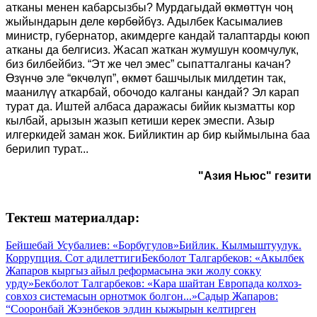
атканы менен кабарсызбы? Мурдагыдай өкмөттүн чоң
жыйындарын деле көрбөйбүз. Адылбек Касымалиев
министр, губернатор, акимдерге кандай талаптарды коюп
атканы да белгисиз. Жасап жаткан жумушун коомчулук,
биз билбейбиз. “Эт же чел эмес” сыпатталганы качан?
Өзүнчө эле “өкчөлүп”, өкмөт башчылык милдетин так,
маанилүү аткарбай, обочодо калганы кандай? Эл карап
турат да. Иштей албаса даражасы бийик кызматты кор
кылбай, арызын жазып кетиши керек эмеспи. Азыр
илгеркидей заман жок. Бийликтин ар бир кыймылына баа
берилип турат...
"Азия Ньюс" гезити
Тектеш материалдар:
Бейшебай Усубалиев: «Борбугулов»
Бийлик. Кылмыштуулук.
Коррупция. Сот адилеттиги
Бекболот Талгарбеков: «Акылбек
Жапаров кыргыз айыл реформасына эки жолу сокку
урду»
Бекболот Талгарбеков: «Кара шайтан Европада колхоз-
совхоз системасын орнотмок болгон...»
Садыр Жапаров:
“Сооронбай Жээнбеков элдин кыжырын келтирген