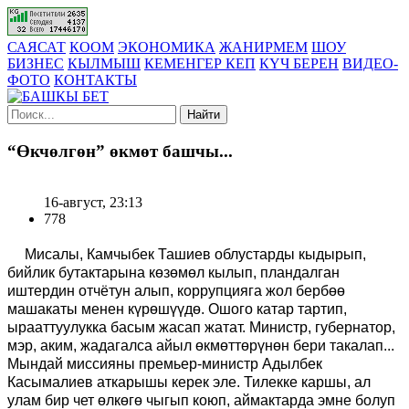
САЯСАТ
КООМ
ЭКОНОМИКА
ЖАНИРМЕМ
ШОУ
БИЗНЕС
КЫЛМЫШ
КЕМЕНГЕР КЕП
КҮЧ БЕРЕН
ВИДЕО-
ФОТО
КОНТАКТЫ
Найти
“Өкчөлгөн” өкмөт башчы...
16-август, 23:13
778
Мисалы, Камчыбек Ташиев облустарды кыдырып,
бийлик бутактарына көзөмөл кылып, пландалган
иштердин отчётун алып, коррупцияга жол бербөө
машакаты менен күрөшүүдө. Ошого катар тартип,
ырааттуулукка басым жасап жатат. Министр, губернатор,
мэр, аким, жадагалса айыл өкмөттөрүнөн бери такалап...
Мындай миссияны премьер-министр Адылбек
Касымалиев аткарышы керек эле. Тилекке каршы, ал
улам бир чет өлкөгө чыгып коюп, аймактарда эмне болуп