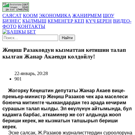
САЯСАТ
КООМ
ЭКОНОМИКА
ЖАНИРМЕМ
ШОУ
БИЗНЕС
КЫЛМЫШ
КЕМЕНГЕР КЕП
КҮЧ БЕРЕН
ВИДЕО-
ФОТО
КОНТАКТЫ
Найти
Жеңиш Разаковдун кызматтан кетишин талап
кылган Жанар Акаевди колдойлу!
22-январь, 20:28
901
Жогорку Кеңештин депутаты Жанар Акаев вице-
премьер-министр Жеңиш Разаков чек ара маселеси
боюнча митингге чыккандардан тез арада кечирим
сурашын талап кылды. Эл өкүлүнүн айтымында, бул
кадамга барбас, аткаминер же сот алдында жооп
бериши керек, же кызматын тапшырып бериши
керек.
Эске салсак, Ж.Разаков журналисттердин суроолоруна