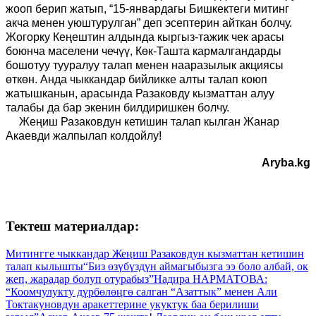
жооп берип жатып, “15-январдагы Бишкектеги митинг
акча менен уюштурулган” деп эсептерин айткан болчу.
Жогорку Кеңештин алдында кыргыз-тажик чек арасы
боюнча маселени чечүү, Көк-Ташта кармалгандарды
бошотуу тууралуу талап менен нааразылык акциясы
өткөн. Анда чыккандар бийликке алты талап коюп
жатышканын, арасында Разаковду кызматтан алуу
талабы да бар экенин билдиришкен болчу.
Жеңиш Разаковдун кетишин талап кылган Жанар
Акаевди жалпылап колдойлу!
Aryba.kg
Тектеш материалдар:
Митингге чыккандар Жеңиш Разаковдун кызматтан кетишин
талап кылышты
“Биз өзүбүздүн аймагыбызга ээ боло албай, ок
жеп, жарадар болуп отурабыз”
Надира НАРМАТОВА:
“Коомчулукту дүрбөлөңгө салган “Азаттык” менен Али
Токтакуновдун аракеттерине укуктук баа берилиши