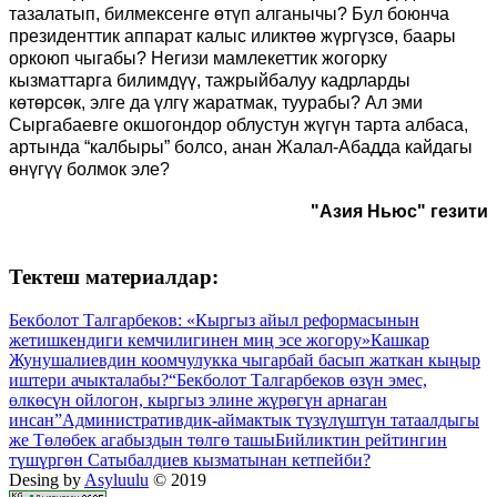
тазалатып, билмексенге өтүп алганычы? Бул боюнча
президенттик аппарат калыс иликтөө жүргүзсө, баары
оркоюп чыгабы? Негизи мамлекеттик жогорку
кызматтарга билимдүү, тажрыйбалуу кадрларды
көтөрсөк, элге да үлгү жаратмак, туурабы? Ал эми
Сыргабаевге окшогондор облустун жүгүн тарта албаса,
артында “калбыры” болсо, анан Жалал-Абадда кайдагы
өнүгүү болмок эле?
"Азия Ньюс" гезити
Тектеш материалдар:
Бекболот Талгарбеков: «Кыргыз айыл реформасынын
жетишкендиги кемчилигинен миң эсе жогору»
Кашкар
Жунушалиевдин коомчулукка чыгарбай басып жаткан кыңыр
иштери ачыкталабы?
“Бекболот Талгарбеков өзүн эмес,
өлкөсүн ойлогон, кыргыз элине жүрөгүн арнаган
инсан”
Административдик-аймактык түзүлүштүн татаалдыгы
же Төлөбек агабыздын төлгө ташы
Бийликтин рейтингин
түшүргөн Сатыбалдиев кызматынан кетпейби?
Desing by
Asyluulu
© 2019