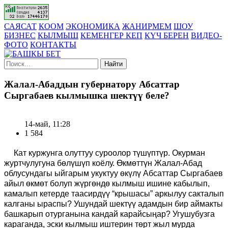
САЯСАТ
КООМ
ЭКОНОМИКА
ЖАНИРМЕМ
ШОУ
БИЗНЕС
КЫЛМЫШ
КЕМЕНГЕР КЕП
КҮЧ БЕРЕН
ВИДЕО-
ФОТО
КОНТАКТЫ
Найти
Жалал-Абаддын губернатору Абсаттар
Сыргабаев кылмышка шектүү беле?
14-май, 11:28
1 584
Кат куржунга олуттуу суроолор түшүптүр. Окурман
журтчулугуна бөлүшүп коёлу. Өкмөттүн Жалал-Абад
облусундагы ыйгарым укуктуу өкүлү Абсаттар Сыргабаев
айыл өкмөт болуп жүргөндө кылмыш ишине кабылып,
камалып кетерде таасирдүү “крышасы” аркылуу сакталып
калганы ыраспы? Ушундай шектүү адамдын бир аймакты
башкарып отурганына кандай карайсыңар? Угушубузга
караганда, эски кылмыш иштерин төрт жыл мурда