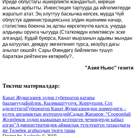
Ириде облустагы ишкерликти жандантып, киреше
агымын арбытты. Инвестиция тартууда да ийгиликтерди
жаратып атат. Эң олуттуу баскычка келсек, мурда Чүй
облустук администрациясына элдин ишеними начар,
статистика боюнча эң арткы көрсөткүчтө калса, учурда
алдыңкы орунга чыгууда (Статкомдун иликтөөсүн эске
алганда). Кудай буюрса, Канат мырзанын адымы мындан
да катуулап, демдүү эмгектенип турса, көзүбүз дагы
ачылат окшойт. Сары Өзөндөгү бийликтин түшүп
бараткан рейтингин көтөрөбү?..
"Азия Ньюс" гезити
Тектеш материалдар:
Канат Жумагазиев элдик губернатор катары
бааланууда
Бийлик. Кылмыштуулук. Коррупция. Сот
адилеттиги
Губернатор Канат Жумагазиевдин ишмердиги –
күлүк аргымактын жүрүшүндөй
Садыр Жапаров: “Сооронбай
Жээнбеков элдин кыжырын келтирген чечимдерди кабыл
алган”
Административдик-аймактык түзүлүштүн татаалдыгы
же Төлөбек агабыздын төлгө ташы
Desing by
Asyluulu
© 2019