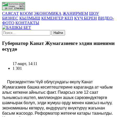
САЯСАТ
КООМ
ЭКОНОМИКА
ЖАНИРМЕМ
ШОУ
БИЗНЕС
КЫЛМЫШ
КЕМЕНГЕР КЕП
КҮЧ БЕРЕН
ВИДЕО-
ФОТО
КОНТАКТЫ
Найти
Губернатор Канат Жумагазиевге элдин ишеними
өсүүдө
17-март, 14:11
1 301
Президенттин Чүй облусундагы өкүлү Канат
Жумагазиев башка кесиптештерине караганда ат чабым
алыс кеткени айныгыс факт. Пиарсыз эле 12 саат
тынымсыз иштеп, миллиондон ашык сарөзөндүктөргө
шамчырак болуп, элди жумуш орду менен камсыз кылуу,
экономиканы көтөрүү, өндүрүштү өнүктүрүү жагынан
басым жасоодо. Реформатор жетекчи катары таанылды.