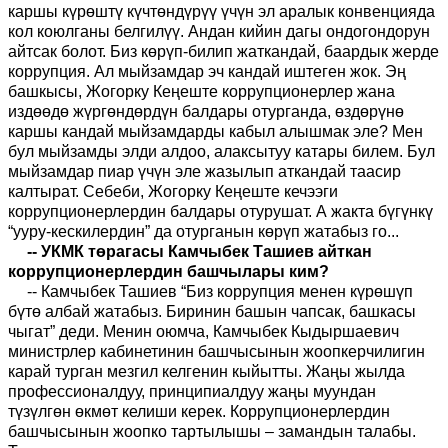
каршы күрөштү күчтөндүрүү үчүн эл аралык конвенцияда
кол коюлганы белгилүү. Андан кийин дагы ондогондорун
айтсак болот. Биз көрүп-билип жаткандай, баардык жерде
коррупция. Ал мыйзамдар эч кандай иштеген жок. Эң
башкысы, Жогорку Кеңеште коррупционерлер жана
издөөдө жүргөндөрдүн балдары отурганда, өздөрүнө
каршы кандай мыйзамдарды кабыл алышмак эле? Мен
бул мыйзамды элди алдоо, алаксытуу катары билем. Бул
мыйзамдар пиар үчүн эле жазылып аткандай таасир
калтырат. Себеби, Жогорку Кеңеште кечээги
коррупционерлердин балдары отурушат. А жакта бүгүнкү
“ууру-кескилердин” да отурганын көрүп жатабыз го...
-- УКМК төрагасы Камчыбек Ташиев айткан
коррупционерлердин башчылары ким?
-- Камчыбек Ташиев “Биз коррупция менен күрөшүп
бүтө албай жатабыз. Биринин башын чапсак, башкасы
чыгат” деди. Менин оюмча, Камчыбек Кыдыршаевич
министрлер кабинетинин башчысынын жоопкерчилигин
карай турган мезгил келгенин кыйытты. Жаңы жылда
профессионалдуу, принципиалдуу жаңы муундан
түзүлгөн өкмөт келиши керек. Коррупционерлердин
башчысынын жоопко тартылышы – замандын талабы.