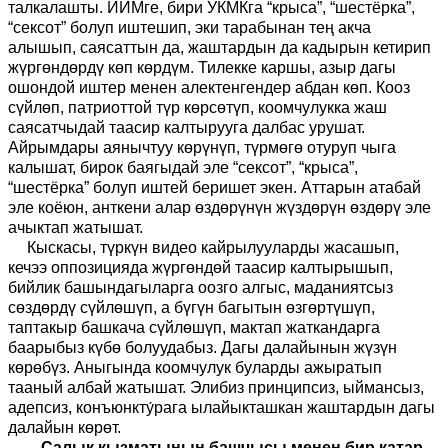
талкалашты. ИИМге, бири УКМКга “крыса”, “шестёрка”,
“сексот” болуп иштешип, эки тарабынан тең акча
алышып, саясаттын да, жаштардын да кадырын кетирип
жүргөндөрдү көп көрдүм.
Тилекке каршы, азыр дагы
ошондой иштер менен алек
тенгендер
абдан көп. Кооз
сүйлөп, патриоттой түр көрсөтүп, коомчулукка жаш
саясатчыдай таасир калтырууга
далбас урушат
.
Айрымдары аянычтуу көрүнүп, түрмөгө отуруп чыга
калышат
, б
ирок баягыдай эле “сексот”, “крыса”,
“шестёрка” болуп иште
й беришет экен
. Аттарын атабай
эле коёюн
,
анткени алар өздөрүнүн жүздөрүн өздөрү эле
ачыктап жатышат.
Кыскасы, түркүн видео кайрылууларды жаса
шы
п,
кечээ оппозицияд
а жүргөндөй
таасир калтыры
шы
п,
бийлик башындагыларга оозго алгыс, маданиятсыз
сөздөрдү сүйлө
шү
п,
а
бүгүн багытын өзгөртү
шүп
,
таптакыр башкача сүйлө
шү
п, мактап жаткандарга
баарыбыз күбө болу
удабыз
.
Д
агы далайынын жүзүн
көрөбүз.
Аныгында
коомчулук буларды ажыратып
тааный
а
лбай жатышат. Элибиз принципсиз, ыймансыз,
адепсиз, конъюнкту́рага ылайыкташкан жаштардын дагы
далайын көрөт.
-
-
Салык кызматынын башчысы менен бир катар