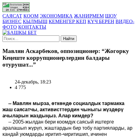
САЯСАТ
КООМ
ЭКОНОМИКА
ЖАНИРМЕМ
ШОУ
БИЗНЕС
КЫЛМЫШ
КЕМЕНГЕР КЕП
КҮЧ БЕРЕН
ВИДЕО-
ФОТО
КОНТАКТЫ
Найти
Мавлян Аскарбеков, оппозиционер: “Жогорку
Кеңеште коррупционерлердин балдары
отурушат...”
24-декабрь, 18:23
4 775
-- Мавлян мырза, өткөндө социалдык тармакка
жаш саясатчы, активисттердин чыныгы жүздөрү
ачыларын жаздыңыз. Алар кимдер?
-- 2005-жылдан бери коомдук саясый иштерге
аралашып жүрүп, жаштардын бир тобу партияларды, ар
кандай уюмдарды иритип-чиритишип, ичинен