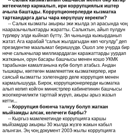
жетекчилер кармалып, ири коррупциялык иштер
ачыла баштады. Коррупционерлерди кызматка
тарткандарга дагы чара көрүлүшү керекпи?
-
-
Салык кызматы акыркы эки жылда эл арасында чоң
нааразычылыктарды жаратты. Салыктын, айып пулдун
түрлөрү элди кыйнап бүттү. Эл чынында кыжырданып
жатат. Ага карабай “салык жылдагыдан көп чогулду” деп
президентке маалымат беришүүдө. Ошол эле учурда бир
нече салыкчылар миллиарддаган
каражаттарды
уурдап
жатканын, орун басары башчысы менен кошо УКМК
тарабынан камал
ганына
күбө болуп атабыз. Андан
тышкары
,
көптөгөн мамлекеттик кызматкерлер, ири
саяс
ы
й кызматты ээлегендер деле коррупция менен
кармалышууда. Бирок, коррупционерлерди кызматка
алып келип койгон министрлер кабинетинин башчысы
жоопкерчиликти тартпай
жүрүп, акыры арыз жазып
кетти...
-- Коррупция боюнча талкуу болуп жаткан
мыйзамды алсак, келечеги барбы?
-- Кыргыз мамлекетинде коррупцияга каршы
мыйзамдар акыркы 30 жылда жүзгө жакын кабыл
алынган. Эң чоң документ 2003-жылы коррупцияга