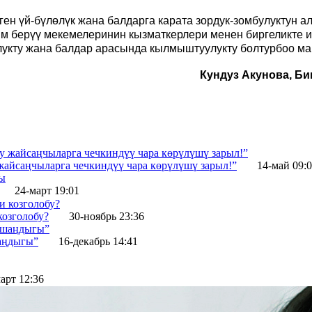
ен үй-бүлөлүк жана балдарга карата зордук-зомбулуктун а
лим берүү мекемелеринин кызматкерлери менен биргеликте 
лукту жана балдар арасында кылмыштуулукту болтурбоо ма
Кундуз Акунова, Б
жайсаңчыларга чечкиндүү чара көрүлүшү зарыл!”
14-май 09:
24-март 19:01
озголобу?
30-ноябрь 23:36
аңдыгы”
16-декабрь 14:41
арт 12:36