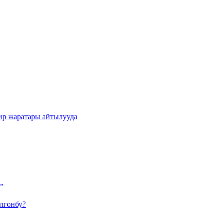
ир жаратары айтылууда
”
лгонбу?