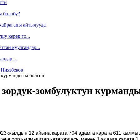
тти
ы болобу?
кайраганы айтылууда
у керек го...
ттан куулгандар...
лдар...
 Ниязбеков
н курмандыгы болгон
з зордук-зомбулуктун курманд
23-жылдын 12 айына карата 704 адамга карата 611 кылмыш
өзгөчө оор кылмыштар категориясы менен 1 адамга карата 