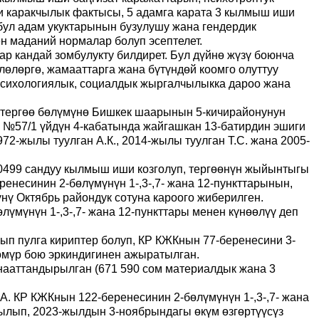
и каракчылык фактысы, 5 адамга карата 3 кылмыш иши
 бул адам укуктарынын бузулушу жана гендердик
н маданий нормалар болуп эсептелет.
ар кандай зомбулукту билдирет. Бул дүйнө жүзү боюнча
үлөлөргө, жамааттарга жана бүтүндөй коомго олуттуу
 психологиялык, социалдык жыргалчылыкка дароо жана
тергөө бөлүмүнө Бишкек шаарынын 5-кичирайонунун
, №57/1 үйдүн 4-кабатында жайгашкан 13-батирдин эшиги
2-жылы туулган А.К., 2014-жылы туулган Т.С. жана 2005-
00499 сандуу кылмыш иши козголуп, тергөөнүн жыйынтыгы
несинин 2-бөлүмүнүн 1-,3-,7- жана 12-пункттарынын,
ү Октябрь райондук сотуна кароого жиберилген.
үмүнүн 1-,3-,7- жана 12-пункттары менен күнөөлүү деп
ып пулга кириптер болуп, КР КЖКнын 77-беренесини 3-
мүр бою эркиндигинен ажыратылган.
ааттандырылган (671 590 сом материалдык жана 3
. КР КЖКнын 122-беренесинин 2-бөлүмүнүн 1-,3-,7- жана
рылып,
2023-жылдын 3-ноябрындагы өкүм өзгөртүүсүз