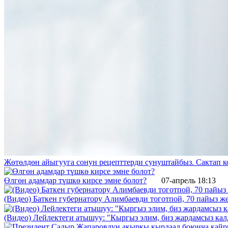
Жөтөлдөн айыгууга сонун рецепттерди сунуштайбыз. Сактап к
Өлгөн адамдар түшкө кирсе эмне болот?
07-апрель 18:13
(Видео) Баткен губернатору Алимбаевди тоготпой, 70 пайыз 
(Видео) Лейлектеги атышуу: "Кыргыз элим, биз жардамсыз калд