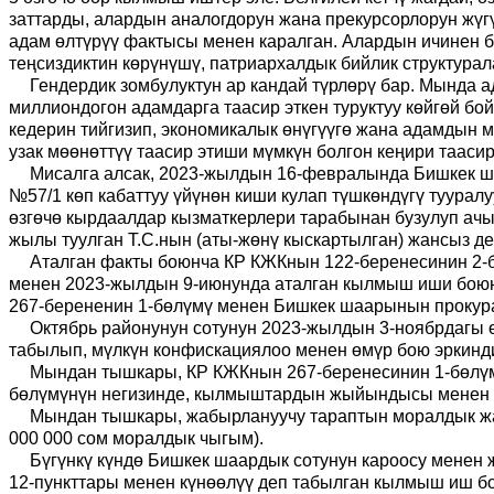
заттарды, алардын аналогдорун жана прекурсорлорун жүг
адам өлтүрүү фактысы менен каралган. Алардын ичинен бү
теңсиздиктин көрүнүшү, патриархалдык бийлик структурал
Гендердик зомбулуктун ар кандай түрлөрү бар. Мында а
миллиондогон
адамдарга таасир эткен туруктуу көйгөй бо
кедерин тийгизип, экономикалык өнүгүүгө жана адамдын 
узак мөөнөттүү таасир этиши мүмкүн болгон кеңири таасир
Мисалга алсак, 2023-жылдын 16-февралында Бишкек ш
№57/1 көп кабаттуу үйүнөн киши кулап түшкөндүгү туурал
өзгөчө кырдаалдар кызматкерлери тарабынан бузулуп ачыл
жылы туулган Т.С.нын (аты-жөнү кыскартылган) жансыз д
Аталган факты боюнча КР КЖКнын 122-беренесинин 2-бө
менен 2023-жылдын 9-июнунда аталган кылмыш иши боюнча
267-берененин 1-бөлүмү менен Бишкек шаарынын прокурат
Октябрь районунун сотунун 2023-жылдын 3-ноябрдагы ө
табылып, мүлкүн конфискациялоо менен өмүр бою эркинд
Мындан тышкары, КР КЖКнын 267-беренесинин 1-бөлүмү 
бөлүмүнүн негизинде, кылмыштардын жыйындысы менен с
Мындан тышкары, жабырлануучу тараптын моралдык жа
000 000 сом моралдык чыгым).
Бүгүнкү күндө Бишкек шаардык сотунун кароосу менен 
12-пункттары менен күнөөлүү деп табылган кылмыш иш б