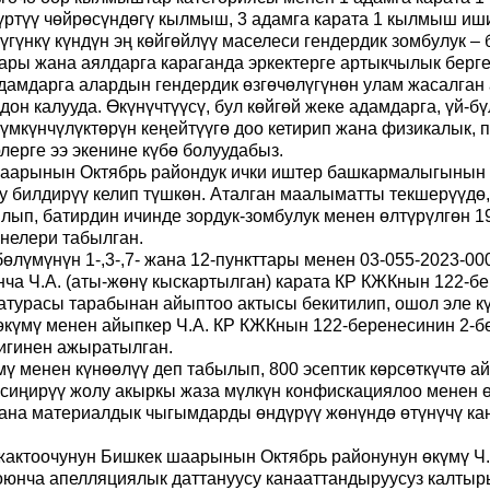
үртүү чөйрөсүндөгү кылмыш, 3 адамга карата 1 кылмыш иш
гүнкү күндүн эң көйгөйлүү маселеси гендердик зомбулук –
ары жана аялдарга караганда эркектерге артыкчылык берге
дамдарга алардын гендердик өзгөчөлүгүнөн улам жасалган 
йдон калууда. Өкүнүчтүүсү, бул көйгөй жеке адамдарга, үй-б
мүмкүнчүлүктөрүн кеңейтүүгө доо кетирип жана физикалык,
лерге ээ экенине күбө болуудабыз.
аарынын Октябрь райондук ички иштер башкармалыгынын 
уу билдирүү келип түшкөн. Аталган маалыматты текшерүүдө
ып, батирдин ичинде зордук-зомбулук менен өлтүрүлгөн 197
енелери табылган.
лүмүнүн 1-,3-,7- жана 12-пункттары менен 03-055-2023-0
 Ч.А. (аты-жөнү кыскартылган) карата КР КЖКнын 122-бере
урасы тарабынан айыптоо актысы бекитилип, ошол эле күн
күмү менен айыпкер Ч.А. КР КЖКнын 122-беренесинин 2-бөл
игинен ажыратылган.
менен күнөөлүү деп табылып, 800 эсептик көрсөткүчтө ай
иңирүү жолу акыркы жаза мүлкүн конфискациялоо менен ө
на материалдык чыгымдарды өндүрүү жөнүндө өтүнүчү кан
жактоочунун Бишкек шаарынын Октябрь районунун өкүмү Ч.А
оюнча апелляциялык даттануусу канааттандыруусуз калты