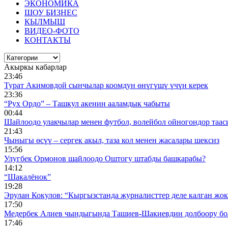
ЭКОНОМИКА
ШОУ БИЗНЕС
КЫЛМЫШ
ВИДЕО-ФОТО
КОНТАКТЫ
Акыркы кабарлар
23:46
Турат Акимовдой сынчылар коомдун өнүгүшү үчүн керек
23:36
“Рух Ордо” – Ташкул акенин ааламдык чабыты
00:44
Шайлоодо улакчылар менен футбол, волейбол ойногондор таас
21:43
Чыныгы өсүү – сергек акыл, таза кол менен жасалары шексиз
15:56
Улугбек Ормонов шайлоодо Оштогу штабды башкарабы?
14:12
“Шакалёнок”
19:28
Эрулан Кокулов: “Кыргызстанда журналисттер деле калган жок
17:50
Медербек Алиев чындыгында Ташиев-Шакиевдин долбоору бо
17:46