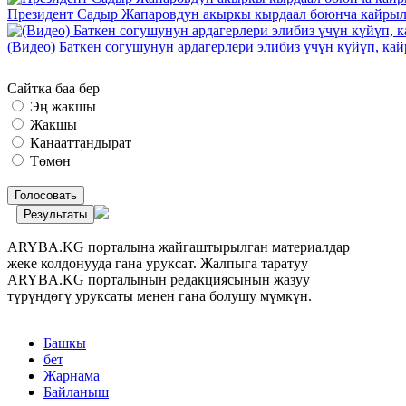
Президент Садыр Жапаровдун акыркы кырдаал боюнча кайрыл
(Видео) Баткен согушунун ардагерлери элибиз үчүн күйүп, к
Сайтка баа бер
Эң жакшы
Жакшы
Канааттандырат
Төмөн
Голосовать
Результаты
ARYBA.KG порталына жайгаштырылган материалдар
жеке колдонууда гана уруксат. Жалпыга таратуу
ARYBA.KG порталынын редакциясынын жазуу
түрүндөгү уруксаты менен гана болушу мүмкүн.
Башкы
бет
Жарнама
Байланыш