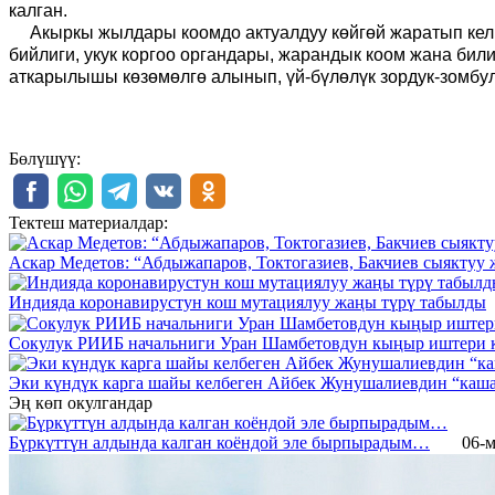
калган.
Акыркы жылдары коомдо актуалдуу көйгөй жаратып келг
бийлиги, укук коргоо органдары, жарандык коом жана би
аткарылышы көзөмөлгө алынып, үй-бүлөлүк зордук-зомбу
Бөлүшүү:
Тектеш материалдар:
Аскар Медетов: “Абдыжапаров, Токтогазиев, Бакчиев сыяктуу 
Индияда коронавирустун кош мутациялуу жаңы түрү табылды
Сокулук РИИБ начальниги Уран Шамбетовдун кыңыр иштери к
Эки күндүк карга шайы келбеген Айбек Жунушалиевдин “каш
Эң көп окулгандар
Бүркүттүн алдында калган коёндой эле бырпырадым…
06-м