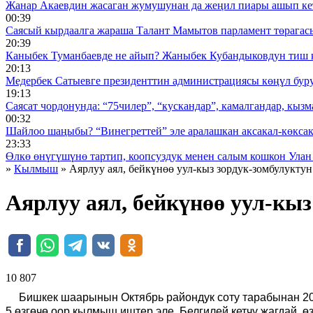
Жанар Акаевдин жасаган жумушунан да жеңил пиары ашып ке
00:39
Саясый кырдаалга жараша Талант Мамытов парламент төрагас
20:39
Каныбек Туманбаевде не айып? Жаныбек Кубандыковдун тиш 
20:13
Медербек Сатыевге президенттин администрациясы көңүл буруш
19:13
Саясат чордонунда: “75чилер”, “кускандар”, камалгандар, кызма
00:32
Шайлоо шаңыбы? “Винегреттей” эле аралашкан аксакал-көксака
23:33
Өлкө өнүгүшүнө тартип, коопсуздук менен салым кошкон Улан
»
Кылмыш
» Аярлуу аял, бейкүнөө уул-кыз зордук-зомбулукту
Аярлуу аял, бейкүнөө уул-кы
10 807 ᠌ ᠌ ᠌ ᠌᠌ ᠌ ᠌᠌
Бишкек шаарынын Октябрь райондук соту тарабынан 20
5 өзгөчө оор кылмыш иштер эле. Белгилей кетчү жагдай, 