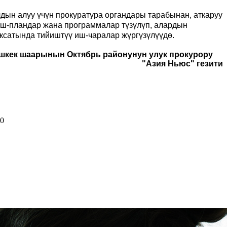
лдын алуу үчүн прокуратура органдары тарабынан, аткаруу
иш-пландар жана программалар түзүлүп, алардын
ксатында тийиштүү иш-чаралар жүргүзүлүүдө.
ишкек шаарынын Октябрь районунун улук прокурору
"Азия Ньюс" гезити
00