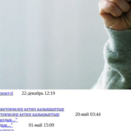
оюңуз!
22-декабрь 12:19
жетекчилер кетип калышыптыр
20-май 03:44
ык..."
01-май 15:09