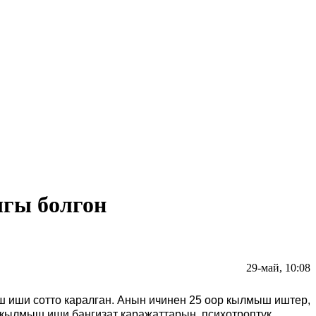
ыгы болгон
29-май, 10:08
 иши сотто каралган. Анын ичинен 25 оор кылмыш иштер,
1 кылмыш иши баңгизат каражаттарын, психотроптук