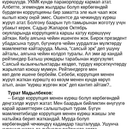
күрөшү
үдө
. У
КМК күндө
паракорлорду кармап атат.
Албетте, эгемендик жылдары болуп көрбөгөндөй
бүрдөгөн коррупцияны бир заматта эле кыя чаап жок
кылып коюу оңой эмес. Ошентсе да чечкиндүү күрөш
жүрүп атат. Болгону баарын түп
-
тамырынан жоготуу үчүн
убакыт керек. Садыр Жапаров
О
ктябрь
окуяларында
коррупцияга каршы катуу күрөшүүнү
айткан.
Көбү аягына чейин ишенген жок. Бирок
п
резидент
убадасына туруп,
бүгүнкүгө чейин у
урдалган мүлктөрдү
мамлекетке кайтар
ууда
. Мына
, “
саяс
ы
й эрк
”
деп ушуну
айт
алы, аягына чейин
колдо
п туралы
. Ал эми ар кандай
рейтингдер
Б
атыш уюмдары тарабынан жүргүзүлөт.
Саяс
ы
й кызыкчылыктарды көздөп
, түрдүү
көрсөткүчтөрдү
жарыялап коюшу мүмкүн.
Р
ейтингдерге мен
көп
деле
ишене бербейм. Себеби
,
коррупция менен
жүрүп жаткан күрөштү өз көзүм менен күндө көрүп
атып
,
анан
“
күрөш жүргөн жок
”
деп кантип айтам
?.
.
Турат Мадылбеков:
-- Бизде коррупция менен күрөш болуп көрбөгөндөй
деңгээлде жүрүп жатат. Мен баардык бийликтин өнүгүүгө
карай аракеттерин салыштырып турам. Бүгүн
мамлекетибизде коррупция менен күрөш жакшы эле
натыйжа берип жаткандай.
Мурда болуп
көрбөгөндөй
чечкиндүү кадамдар ташталууда
. Ушунча