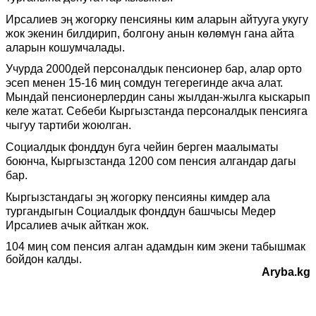
Ирсалиев эң жогорку пенсияны ким аларын айтууга укугу
жок экенин билдирип, болгону анын көлөмүн гана айта
аларын кошумчалады.
Учурда 2000дей персоналдык пенсионер бар, алар орто
эсеп менен 15-16 миң сомдун тегерегинде акча алат.
Мындай пенсионерлердин саны жылдан-жылга кыскарып
келе жатат. Себеби Кыргызстанда персоналдык пенсияга
чыгуу тартиби жоюлган
.
Социалдык фонддун буга чейин берген маалыматы
боюнча, Кыргызстанда 1200 сом пенсия алгандар дагы
бар.
Кыргызстандагы эң жогорку пенсияны кимдер ала
тургандыгын Социалдык фонддун башчысы Медер
Ирсалиев ачык айткан жок.
104 миң сом пенсия алган адамдын ким экени табышмак
бойдон калды.
Aryba.kg