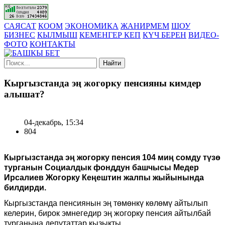
САЯСАТ
КООМ
ЭКОНОМИКА
ЖАНИРМЕМ
ШОУ
БИЗНЕС
КЫЛМЫШ
КЕМЕНГЕР КЕП
КҮЧ БЕРЕН
ВИДЕО-
ФОТО
КОНТАКТЫ
Найти
Кыргызстанда эң жогорку пенсияны кимдер
алышат?
04-декабрь, 15:34
804
Кыргызстанда эң жогорку пенсия 104 миң сомду түзө
турганын Социалдык фонддун башчысы Медер
Ирсалиев Жогорку Кеңештин жалпы жыйынында
билдирди.
Кыргызстанда пенсиянын эң төмөнкү көлөмү айтылып
келерин, бирок эмнегедир эң жогорку пенсия айтылбай
турганына депутаттар кызыкты.