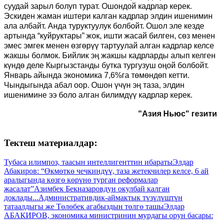
суудай зарыл болуп турат. Ошондой кадрлар керек.
Эскиден жаман иштери калган кадрлар элдин ишенимин
ала албайт. Анда туруктуулук болбойт. Ошол эле кезде
артында “куйруктары” жок, ишти жасай билген, сөз менен
эмес эмгек менен өзгөрүү тартуулай алган кадрлар келсе
жакшы болмок. Бийлик эң жакшы кадрларды алып келген
күндө деле Кыргызстанды бутка тургузуш оңой болбойт.
Январь айында экономика 7,6%га төмөндөп кетти.
Чындыгында абал оор. Ошон үчүн эң таза, элдин
ишенимине ээ боло алган билимдүү кадрлар керек.
"Азия Ньюс" гезити
Тектеш материалдар:
Тубаса илимпоз, таасын интеллигенттин ибараты
Элдар
Абакиров: “Өкмөткө чечкиндүү, таза жетекчилер келсе, 6 ай
аралыгында көзгө көрүнө турган реформалар
жасалат”
Азимбек Бекназаровдун окулбай калган
доклады...
Административдик-аймактык түзүлүштүн
татаалдыгы же Төлөбек агабыздын төлгө ташы
Элдар
АБАКИРОВ, экономика министринин мурдагы орун басары: