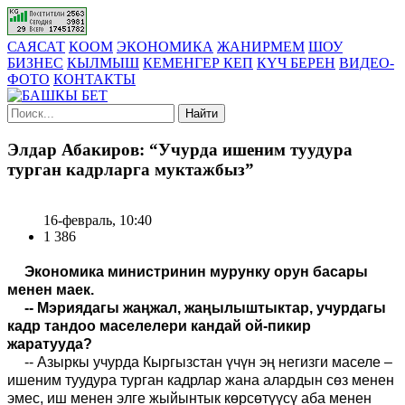
САЯСАТ
КООМ
ЭКОНОМИКА
ЖАНИРМЕМ
ШОУ
БИЗНЕС
КЫЛМЫШ
КЕМЕНГЕР КЕП
КҮЧ БЕРЕН
ВИДЕО-
ФОТО
КОНТАКТЫ
Найти
Элдар Абакиров: “Учурда ишеним туудура
турган кадрларга муктажбыз”
16-февраль, 10:40
1 386
Экономика министринин мурунку орун басары
менен маек.
-- Мэриядагы жаңжал, жаңылыштыктар, учурдагы
кадр тандоо маселелери кандай ой-пикир
жаратууда?
-- Азыркы учурда Кыргызстан үчүн эң негизги маселе –
ишеним туудура турган кадрлар жана алардын сөз менен
эмес, иш менен элге жыйынтык көрсөтүүсү аба менен