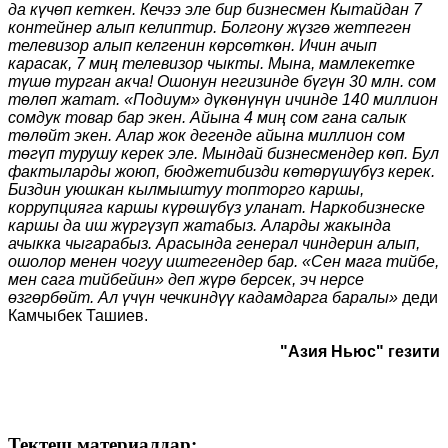
да күчөп кеткен. Кечээ эле бир бизнесмен Кытайдан 7
контейнер алып келиптир. Болгону жүзгө жетпеген
телевизор алып келгенин көрсөткөн. Ичин ачып
карасак, 7 миң телевизор чыкты. Мына, мамлекетке
түшө турган акча
!
Ошонун негизинде бүгүн 30 млн
.
сом
төлөп жатат. «Подиум» дүкөнүнүн ичинде 140 миллион
сомдук товар бар экен. Айына 4 миң сом гана салык
төлөйт экен. Алар жок дегенде айына м
иллион
сом
төгүп турушу керек эле. Мындай бизнесмендер көп. Бул
фактыларды жоюп, бюджетибизди көтөрүшүбүз керек.
Биздин уюшкан кылмыштуу топторго каршы,
коррупцияга каршы күрөшүбүз уланат. Наркобизнеске
каршы да иш жүргүзүп жатабыз. Аларды жакында
ачыкка чыгарабыз. Арасында генерал чиндерин алып,
ошолор менен чогуу иштегендер бар. «Сен мага тийбе,
мен сага тийбейин» деп жүрө берсек, эч нерсе
өзгөрбөйт
. Ал үчүн чечкиндүү кадамдарга баралы»
деди
Камчыбек Ташиев.
"Азия Ньюс" гезити
Тектеш материалдар: