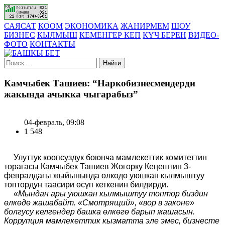
САЯСАТ
КООМ
ЭКОНОМИКА
ЖАНИРМЕМ
ШОУ
БИЗНЕС
КЫЛМЫШ
КЕМЕНГЕР КЕП
КҮЧ БЕРЕН
ВИДЕО-
ФОТО
КОНТАКТЫ
Найти
Камчыбек Ташиев: “Наркобизнесмендерди
жакында ачыкка чыгарабыз”
04-февраль, 09:08
1 548
Улуттук коопсуздук боюнча мамлекеттик комитеттин
төрагасы Камчыбек Ташиев Жогорку Кеңештин 3-
февралдагы жыйынында өлкөдө уюшкан кылмыштуу
топтордун таасири өсүп кеткенин билдирди.
«Мындан ары уюшкан кылмыштуу топтор биздин
өлкөдө жашабайт.
«Смотрящий», «вор в законе»
болгусу келгендер башка өлкөгө барып жашасын.
Коррупция мамлекеттик кызматта эле эмес, бизнесте