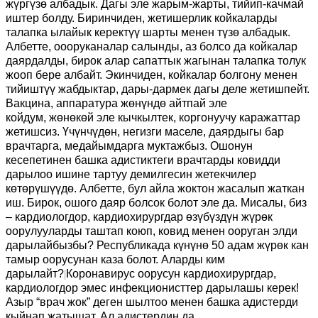
жүргүзө албадык. Дагы эле жарым-жарты, тийип-качмай
иштер болду. Биринчиден, жетишерлик койкаларды
талапка ылайык керектүү шарты менен түзө албадык.
Албетте, оооруканалар салынды, аз болсо да койкалар
даярдалды, бирок алар сапаттык жагынан талапка толук
жооп бере албайт.
Экинчиден, ко
й
калар болгону менен
тийиштүү жабдыктар
,
дары
-
дармек дагы
д
еле жетишпейт.
Вакцина, аппаратура жөнүндө айтпай эле
койдум
,
жөнөкөй эле к
ычкылтек
, кор
г
онуучу каражаттар
жетишсиз. Үчүнчүдөн, негизги мас
е
ле, даярдыгы бар
врачтар
га
, медайымдар
га муктажбыз
. Ошонун
кесепетинен башка адистиктеги врачтарды
к
овидди
дарылоо ишине тартуу демилгесин жетекчилер
көтө
р
үшүүдө. Албетте, бул айла жоктон жасалып жаткан
иш. Бирок, ошого даяр болсок болот эле да. Мисалы
,
биз
–
кардиологдор, кардиохирургдар өзүбүздүн жүрөк
оорул
уул
арды
таштап коюп,
ковид менен ооруган элди
дарылайбызбы? Республикада күнүнө 50 адам жүрөк кан
тамыр оорусунан каза болот. Аларды ким
дарылайт?
Коронавирус оорусун кардиохирургдар,
кардиологдор эмес инфекционисттер дарылашы керек!
Азыр “врач жок” деген шылтоо менен башка адистерди
кыйнап жатышат. Ал адистердин
да