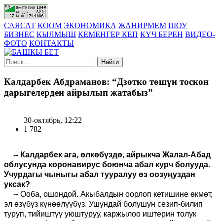
САЯСАТ
КООМ
ЭКОНОМИКА
ЖАНИРМЕМ
ШОУ
БИЗНЕС
КЫЛМЫШ
КЕМЕНГЕР КЕП
КҮЧ БЕРЕН
ВИДЕО-
ФОТО
КОНТАКТЫ
Найти
Калдарбек Абдраманов: “Дзотко төшүн тоскон
дарыгелерден айрылып жатабыз”
30-октябрь, 12:22
1 782
-- Калдарбек ага, өлкөбүздө, айрыкча Жалал-Абад
облусунда коронавирус боюнча абал курч болууда.
Учурдагы чыныгы абал тууралуу өз оозуңуздан
уксак?
-- Ооба, ошондой. Акыбалдын оорлоп кетишине өкмөт,
эл өзүбүз күнөөлүүбүз. Ушундай болушун сезип-билип
туруп, тийиштүү уюштуруу, каржылоо иштерин толук