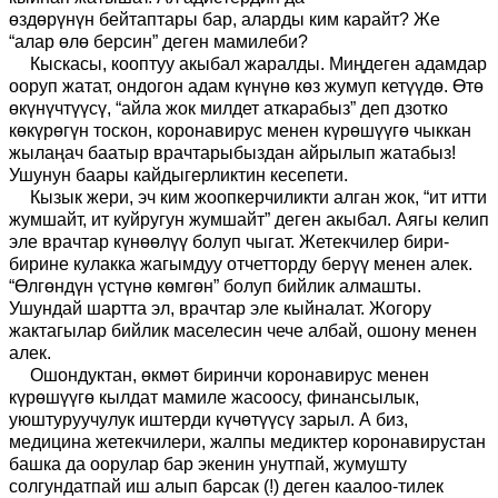
өз
д
өрүнүн
бейтаптары
бар, аларды ким карайт
?
Же
“а
лар өлө берсин
”
деген мамиле
би?
Кыскасы, кооптуу акыбал жаралды. Миңдеген адамдар
ооруп жатат, ондогон адам күнүнө көз жумуп кетүүдө. Өтө
өкүнүчтүүсү, “айла жок милдет аткарабыз” деп дзотко
көкүрөгүн тоскон, коронавирус менен күрөшүүгө чыккан
жылаңач баатыр врачтарыбыздан айрылып жатабыз!
Ушунун баары кайдыгерликтин кесепети.
Кызык жери, эч ким жоопкерчиликти алган жок, “ит итти
жумшайт, ит куйругун жумшайт” деген акыбал. Аягы келип
эле врачтар күнөөлүү болуп чыгат. Жетекчилер бири-
бирине кулакка жагымдуу отчетторду берүү менен алек.
“Өлгөндүн үстүнө көмгөн” болуп бийлик алмашты.
Ушундай шартта эл, врачтар эле кыйналат. Жогору
жактагылар бийлик маселесин чече албай, ошону менен
алек.
Ошондуктан, өкмөт биринчи коронавирус менен
күрөшүүгө кылдат мамиле жасоосу, финансылык,
уюштуруучулук иштерди күчөтүүсү зарыл. А биз,
медицина жетекчилери, жалпы медиктер коронавирустан
башка да оорулар бар экенин унутпай, жумушту
солгундатпай иш алып барсак (!) деген каалоо-тилек