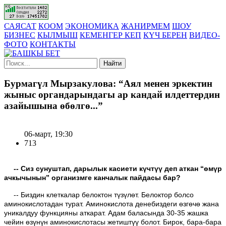
САЯСАТ
КООМ
ЭКОНОМИКА
ЖАНИРМЕМ
ШОУ
БИЗНЕС
КЫЛМЫШ
КЕМЕНГЕР КЕП
КҮЧ БЕРЕН
ВИДЕО-
ФОТО
КОНТАКТЫ
Найти
Бурмагүл Мырзакулова: “Аял менен эркектин
жыныс органдарындагы ар кандай илдеттердин
азайышына өбөлгө...”
06-март, 19:30
713
-
- Сиз сунуштап, дарылык касиети күчтүү деп аткан “өмүр
ачкычынын” организмге канчалык пайдасы бар?
-- Биздин клеткалар белоктон түзүлөт. Белоктор болсо
аминокислотадан турат. Аминокислота денебиздеги өзгөчө жана
уникалдуу функцияны аткарат. Адам баласында 30-35 жашка
чейин өзүнүн аминокислотасы жетиштүү болот. Бирок, бара-бара