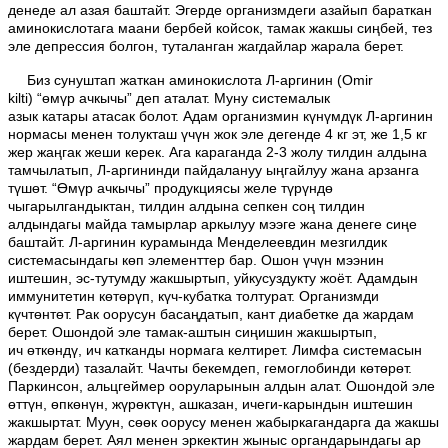
денеде ал азая баштайт. Эгерде организмдеги азайып бараткан
аминокислотага маани бербей койсок, тамак жакшы сиңбей, тез
эле депрессия болгон, туталанган жагдайлар жарала берет.
Биз сунуштап жаткан аминокислота Л-аргинин (Omir
kilti) “өмүр ачкычы” деп аталат. Муну системалык
азык катары атасак болот. Адам организмин күнүмдүк Л-аргинин
нормасы менен толукташ үчүн жок эле дегенде 4 кг эт, же 1,5 кг
жер жаңгак жеши керек. Ага караганда 2-3 жолу тилдин алдына
тамчылатып, Л-аргининди пайдалануу ыңгайлуу жана арзанга
түшөт. “Өмүр ачкычы” продукциясы желе түрүндө
чыгарылгандыктан, тилдин алдына сепкен соң тилдин
алдындагы майда тамырлар аркылуу мээге жана денеге сиңе
баштайт. Л-аргинин курамында Менделеевдин мезгилдик
системасындагы көп элементтер бар. Ошон үчүн мээнин
иштешин, эс-тутумду жакшыртып, уйкусуздукту жоёт. Адамдын
иммунитетин көтөрүп, күч-кубатка толтурат. Организмди
күчтөнтөт. Рак оорусун басаңдатып, кант диабетке да жардам
берет. Ошондой эле тамак-аштын сиңишин жакшыртып,
ич өткөндү, ич катканды нормага келтирет. Лимфа системасын
(бездерди) тазалайт. Чачты бекемдеп, гемоглобинди көтөрөт.
Паркинсон, альцгеймер ооруларынын алдын алат. Ошондой эле
өттүн, өпкөнүн, жүрөктүн, ашказан, ичеги-карындын иштешин
жакшыртат. Муун, сөөк оорусу менен жабыркагандарга да жакшы
жардам берет. Аял менен эркектин жыныс органдарындагы ар