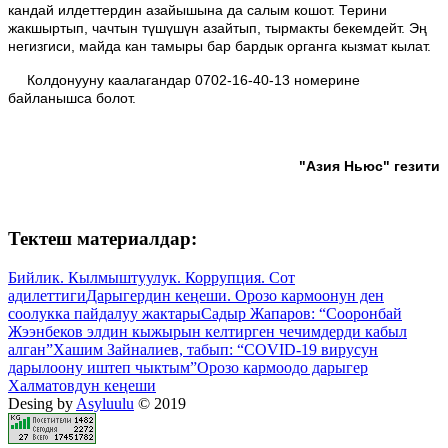
кандай илдеттердин азайышына да салым кошот. Терини
жакшыртып, чачтын түшүшүн азайтып, тырмакты бекемдейт. Эң
негизгиси, майда кан тамыры бар бардык органга кызмат кылат.
Колдонууну каалагандар 0702-16-40-
13 номерине
байланышса болот.
"Азия Ньюс" гезити
Тектеш материалдар:
Бийлик. Кылмыштуулук. Коррупция. Сот
адилеттиги
Дарыгердин кеңеши. Орозо кармоонун ден
соолукка пайдалуу жактары
Садыр Жапаров: “Сооронбай
Жээнбеков элдин кыжырын келтирген чечимдерди кабыл
алган”
Хашим Зайналиев, табып: “COVID-19 вирусун
дарылоону иштеп чыктым”
Орозо кармоодо дарыгер
Халматовдун кеңеши
Desing by
Asyluulu
© 2019