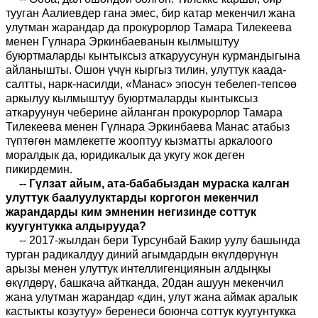
тууган Аалиевдер гана эмес, бир катар мекенчил жана
улутман жарандар да прокурорлор Тамара Тилекеева
менен Гүлнара Эркинбаеванын кылмыштуу
буюртмаларды кынтыксыз аткаруусунун курмандыгына
айланышты. Ошон үчүн кыргыз тилин, улуттук каада-
салтты, нарк-насилди, «Манас» эпосун тебелеп-тепсөө
аркылуу кылмыштуу буюртмаларды кынтыксыз
аткаруунун чеберине айланган прокурорлор Тамара
Тилекеева менен Гүлнара Эркинбаева Манас атабыз
түптөгөн мамлекетте жооптуу кызматты аркалоого
моралдык да, юридикалык да укугу жок деген
пикирдемин.
-- Гүлзат айым, ата-бабабыздан мураска калган
улуттук баалуулуктарды коргогон мекенчил
жарандарды ким эмненин негизинде соттук
куугунтукка алдырууда?
-- 2017-жылдан бери Турсунбай Бакир уулу башында
турган радикалдуу диний агымдардын өкүлдөрүнүн
арызы менен улуттук интеллигенциянын алдыңкы
өкүлдөрү, башкача айтканда, 20дан ашуун мекенчил
жана улутман жарандар «дин, улут жана аймак аралык
кастыкты козутуу» беренеси боюнча соттук куугунтукка