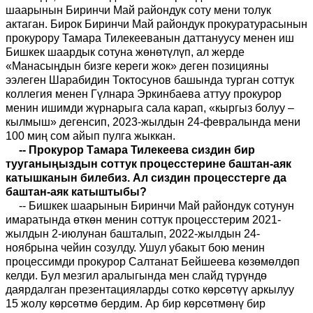
шаарынын Биринчи Май райондук соту мени толук
актаган. Бирок Биринчи Май райондук прокуратурасынын
прокурору Тамара Тилекееванын даттануусу менен иш
Бишкек шаардык сотуна жөнөтүлүп, ал жерде
«Манасыңдын бизге кереги жок» деген позицияны
ээлеген Шарабидин Токтосунов башында турган соттук
коллегия менен Гүлнара Эркинбаева аттуу прокурор
менин ишимди жүрнарыга сала карап, «кыргыз болуу –
кылмыш» дегенсип, 2023-жылдын 24-февралында мени
100 миң сом айып пулга жыккан.
-- Прокурор Тамара Тилекеева сиздин бир
тууганыңыздын соттук процесстерине баштан-аяк
катышканын билебиз. Ал сиздин процесстерге да
баштан-аяк катыштыбы?
-- Бишкек шаарынын Биринчи Май райондук сотунун
имаратында өткөн менин соттук процесстерим 2021-
жылдын 2-июлунан башталып, 2022-жылдын 24-
ноябрына чейин созулду. Ушул убакыт бою менин
процессимди прокурор Салтанат Бейшеева көзөмөлдөп
келди. Бул мезгил аралыгында мен слайд түрүндө
даярдалган презентацияларды сотко көрсөтүү аркылуу
15 жолу көрсөтмө бердим. Ар бир көрсөтмөнү бир