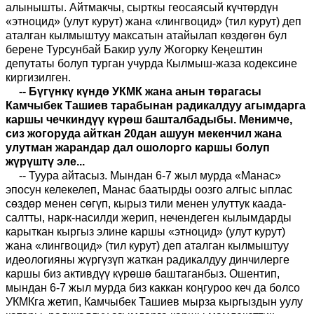
алынышты. Айтмакчы, сырткы геосаясый күчтөрдүн
«этноцид» (улут курут) жана «лингвоцид» (тил курут) деп
аталган кылмыштуу максатын атайылап көздөгөн бул
берене Турсунбай Бакир уулу Жогорку Кеңештин
депутаты болуп турган учурда Кылмыш-жаза кодексине
киргизилген.
-- Бүгүнкү күндө УКМК жана анын төрагасы
Камчыбек Ташиев тарабынан радикалдуу агымдарга
каршы чечкиндүү күрөш башталбадыбы. Менимче,
сиз жогоруда айткан 20дан ашуун мекенчил жана
улутман жарандар дал ошолорго каршы болуп
жүрүштү эле...
-- Туура айтасыз. Мындан 6-7 жыл мурда «Манас»
эпосун келекелеп, Манас баатырды оозго алгыс ыплас
сөздөр менен сөгүп, кырыз тили менен улуттук каада-
салтты, нарк-насилди жерип, нечендеген кылымдарды
карыткан кыргыз элине каршы «этноцид» (улут курут)
жана «лингвоцид» (тил курут) деп аталган кылмыштуу
идеологияны жүргүзүп жаткан радикалдуу динчилерге
каршы биз активдүү күрөшө баштаганбыз. Ошентип,
мындан 6-7 жыл мурда биз каккан коңгуроо кеч да болсо
УКМКга жетип, Камчыбек Ташиев мырза кыргыздын уулу