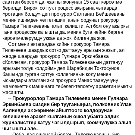
сааттан берсем да, жалпы жонунан 15 саат көрсөтмө
берилди. Бирок, соттук процесс акырына чыгаарда
«ротация болду» деп прокурор Салтанат Бейшееваны
менин ишимден четтетишип, анын ордуна прокурор
Тамара Тилекееваны алып келишти. Ал болгону акыркы
гана процесске катышты да, менин буга чейин берген
көрсөтмөлөрүмдү уккан да жок, билген да жок.
Сот мени актагандан кийин прокурор Тамара
Тилекеева шаардык сотко даттануу арызын жазып, ал
жерде шаардык прокурор Гүлнара Эркинбаева
«Коллегам, прокурор Тамара Тилекееванын даттануу
арызын толук колдойм» деп Шарабидин Токтосунов
башында турган соттук коллегиянын колу менен
ысымдары аталган эки прокурор Манас таануучуну
мамлекеттик машинага тебелеп-тепсетүү аракетин мыкты
жасашты.
-- Прокурорлор Тамара Тилекеева менен Гүлнара
Эркинбаева сиздин бир тууганыңыз, полковник Улан
Аалиевди ак жеринен айыптоого колдорунан
келишинче аракет кылганын ошол убакта элдик
журналисттер катуу чагылдырып, коомчулукка алып
чыгышты эле...
-- Ооба, дал ошондой болгон. Тилекке каршы, бир