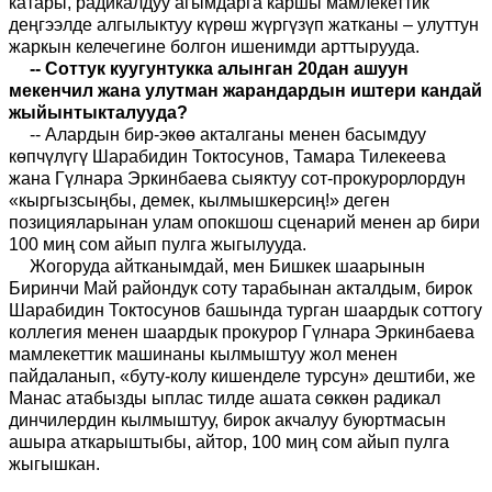
катары, радикалдуу агымдарга каршы мамлекеттик
деңгээлде алгылыктуу күрөш жүргүзүп жатканы – улуттун
жаркын келечегине болгон ишенимди арттырууда.
-- Соттук куугунтукка алынган 20дан ашуун
мекенчил жана улутман жарандардын иштери кандай
жыйынтыкталууда?
-- Алардын бир-экөө акталганы менен басымдуу
көпчүлүгү Шарабидин Токтосунов, Тамара Тилекеева
жана Гүлнара Эркинбаева сыяктуу сот-прокурорлордун
«кыргызсыңбы, демек, кылмышкерсиң!» деген
позицияларынан улам опокшош сценарий менен ар бири
100 миң сом айып пулга жыгылууда.
Жогоруда айтканымдай, мен Бишкек шаарынын
Биринчи Май райондук соту тарабынан акталдым, бирок
Шарабидин Токтосунов башында турган шаардык соттогу
коллегия менен шаардык прокурор Гүлнара Эркинбаева
мамлекеттик машинаны кылмыштуу жол менен
пайдаланып, «буту-колу кишенделе турсун» дештиби, же
Манас атабызды ыплас тилде ашата сөккөн радикал
динчилердин кылмыштуу, бирок акчалуу буюртмасын
ашыра аткарыштыбы, айтор, 100 миң сом айып пулга
жыгышкан.