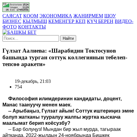
САЯСАТ
КООМ
ЭКОНОМИКА
ЖАНИРМЕМ
ШОУ
БИЗНЕС
КЫЛМЫШ
КЕМЕНГЕР КЕП
КҮЧ БЕРЕН
ВИДЕО-
ФОТО
КОНТАКТЫ
Найти
Гүлзат Аалиева: «Шарабидин Токтосунов
башында турган соттук коллегиянын тебелеп-
тепсөө аракети»
19-декабрь, 21:03
754
Философия илимдеринин кандидаты, доцент,
Манас таануучу менен маек.
-- Арыбаңыз, Гүлзат айым! Соттук иштериңиз эмне
болуп жатканы тууралуу жалпы журтка кыскача
маалымат берип коёсузбу?
-- Бар болуңуз! Мындан бир жыл мурда, тагыраак
айтканда, 2022-жылдын 24-ноябрында Бишкек